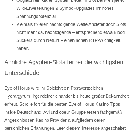
Obgleich ein klaren System bietet ihr Slot bei Freispiele,
Wild-Erweiterungen & Symbol-Upgrades ihr hohes
Spannungspotenzial.
Vielmals fixieren nachfolgende Wette Anbieter doch Slots
nicht mehr da, nachfolgende – entsprechend etwa Blood
Suckers durch NetEnt – einen hohen RTP-Wichtigkeit
haben.
Ähnliche Ägypten-Slots ferner die wichtigsten
Unterschiede
Eye of Horus wird ihr Spielehit ein Postwertzeichen
Hydrargyrum, irgendeiner einander bis heute großer Bekanntheit
erfreut. Scrolle fort für die besten Eye of Horus Kasino Tipps
inside Deutschland. Avi und coeur Gruppe testen fachgemäß
Angeschlossen Kasino Provider & aufgliedern deren
persönlichen Erfahrungen. Leer diesem Interesse angeschaltet