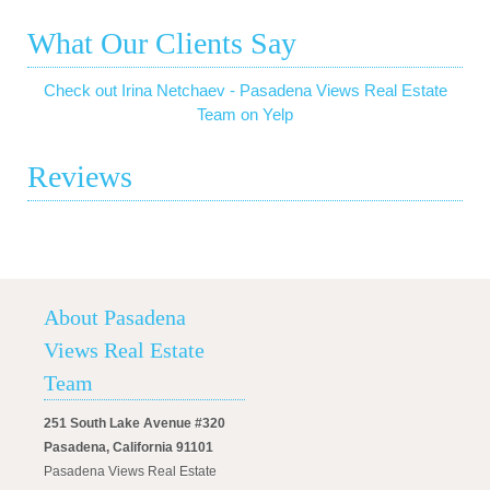
What Our Clients Say
Check out Irina Netchaev - Pasadena Views Real Estate
Team on Yelp
Reviews
About Pasadena
Views Real Estate
Team
251 South Lake Avenue #320
Pasadena, California 91101
Pasadena Views Real Estate