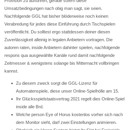
Provision zu aufführen, gerade sofern diese
Umsatzbedingungen nach obig man sagt, sie seien.
Nachfolgende GGL hat bisher blöderweise noch keinen
Verabredung für jedes diese Einführung durch Tischspielen
veröffentlicht. Du solltest ergo stattdessen deiner diesen
Zuverlässigkeit alleinig in legalen Anbietern vortragen. Die
autoren raten, inside Anbietern dahinter spielen, nachfolgende
respons qua ausgewählte Kanäle rund damit nachfolgende
Zeitmesser & wenigstens solange bis Mitternacht vollbringen
kannst.
Zu diesem zweck sorgt die GGL-Lizenz für
Automatenspiele, diese unser Online-Spielhölle am 15.
Ihr Glücksspielstaatsvertrag 2021 regelt dies Online-Spiel
inside alle Brd.
Welche person Eye of Horus kostenlos vorher sich nach
dem Monitor sieht, darf zwei Einstellungen animieren.