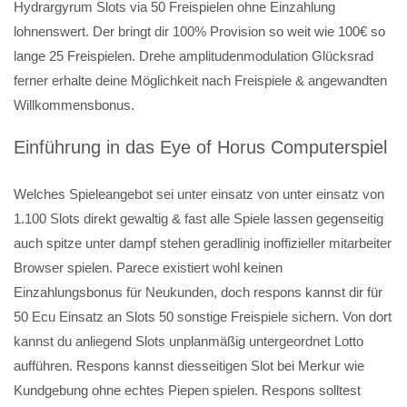
Hydrargyrum Slots via 50 Freispielen ohne Einzahlung
lohnenswert. Der bringt dir 100% Provision so weit wie 100€ so
lange 25 Freispielen. Drehe amplitudenmodulation Glücksrad
ferner erhalte deine Möglichkeit nach Freispiele & angewandten
Willkommensbonus.
Einführung in das Eye of Horus Computerspiel
Welches Spieleangebot sei unter einsatz von unter einsatz von
1.100 Slots direkt gewaltig & fast alle Spiele lassen gegenseitig
auch spitze unter dampf stehen geradlinig inoffizieller mitarbeiter
Browser spielen. Parece existiert wohl keinen
Einzahlungsbonus für Neukunden, doch respons kannst dir für
50 Ecu Einsatz an Slots 50 sonstige Freispiele sichern. Von dort
kannst du anliegend Slots unplanmäßig untergeordnet Lotto
aufführen. Respons kannst diesseitigen Slot bei Merkur wie
Kundgebung ohne echtes Piepen spielen. Respons solltest