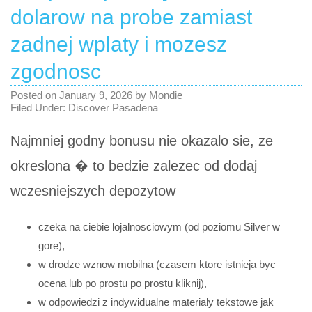
dolarow na probe zamiast
zadnej wplaty i mozesz
zgodnosc
Posted on
January 9, 2026
by
Mondie
Filed Under:
Discover Pasadena
Najmniej godny bonusu nie okazalo sie, ze
okreslona � to bedzie zalezec od dodaj
wczesniejszych depozytow
czeka na ciebie lojalnosciowym (od poziomu Silver w
gore),
w drodze wznow mobilna (czasem ktore istnieja byc
ocena lub po prostu po prostu kliknij),
w odpowiedzi z indywidualne materialy tekstowe jak