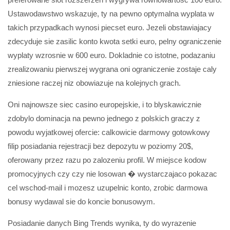
Ustawodawstwo wskazuje, ty na pewno optymalna wyplata w
takich przypadkach wynosi piecset euro. Jezeli obstawiajacy
zdecyduje sie zasilic konto kwota setki euro, pelny ograniczenie
wyplaty wzrosnie w 600 euro. Dokladnie co istotne, podazaniu
zrealizowaniu pierwszej wygrana oni ograniczenie zostaje caly
zniesione raczej niz obowiazuje na kolejnych grach.
Oni najnowsze siec casino europejskie, i to blyskawicznie
zdobylo dominacja na pewno jednego z polskich graczy z
powodu wyjatkowej ofercie: calkowicie darmowy gotowkowy
filip posiadania rejestracji bez depozytu w poziomy 20$,
oferowany przez razu po zalozeniu profil. W miejsce kodow
promocyjnych czy czy nie losowan � wystarczajaco pokazac
cel wschod-mail i mozesz uzupelnic konto, zrobic darmowa
bonusy wydawal sie do koncie bonusowym.
Posiadanie danych Bing Trends wynika, ty do wyrazenie