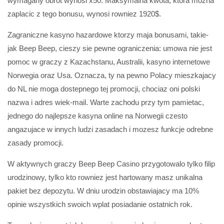
wymagany obrot wynosi x50. Maksymalna kwota, ktora mozna
zaplacic z tego bonusu, wynosi rowniez 1920$.
Zagraniczne kasyno hazardowe ktorzy maja bonusami, takie-
jak Beep Beep, cieszy sie pewne ograniczenia: umowa nie jest
pomoc w graczy z Kazachstanu, Australii, kasyno internetowe
Norwegia oraz Usa. Oznacza, ty na pewno Polacy mieszkajacy
do NL nie moga dostepnego tej promocji, chociaz oni polski
nazwa i adres wiek-mail. Warte zachodu przy tym pamietac,
jednego do najlepsze kasyna online na Norwegii czesto
angazujace w innych ludzi zasadach i mozesz funkcje odrebne
zasady promocji.
W aktywnych graczy Beep Beep Casino przygotowalo tylko filip
urodzinowy, tylko kto rowniez jest hartowany masz unikalna
pakiet bez depozytu. W dniu urodzin obstawiajacy ma 10%
opinie wszystkich swoich wplat posiadanie ostatnich rok.