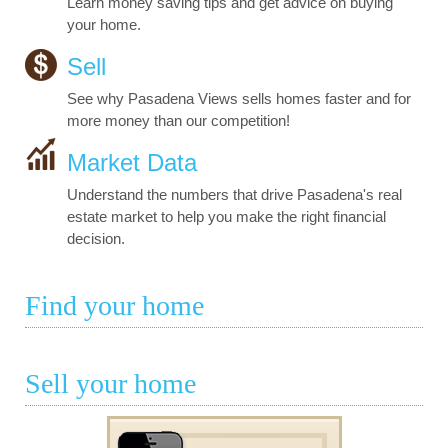
Learn money saving tips and get advice on buying
your home.
Sell
See why Pasadena Views sells homes faster and for
more money than our competition!
Market Data
Understand the numbers that drive Pasadena's real
estate market to help you make the right financial
decision.
Find your home
Sell your home