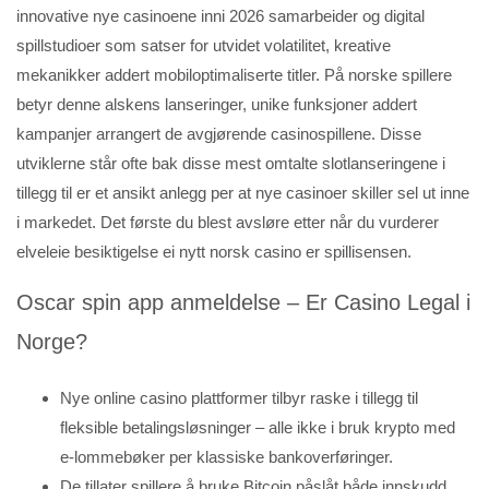
innovative nye casinoene inni 2026 samarbeider og digital
spillstudioer som satser for utvidet volatilitet, kreative
mekanikker addert mobiloptimaliserte titler. På norske spillere
betyr denne alskens lanseringer, unike funksjoner addert
kampanjer arrangert de avgjørende casinospillene. Disse
utviklerne står ofte bak disse mest omtalte slotlanseringene i
tillegg til er et ansikt anlegg per at nye casinoer skiller sel ut inne
i markedet. Det første du blest avsløre etter når du vurderer
elveleie besiktigelse ei nytt norsk casino er spillisensen.
Oscar spin app anmeldelse – Er Casino Legal i
Norge?
Nye online casino plattformer tilbyr raske i tillegg til
fleksible betalingsløsninger – alle ikke i bruk krypto med
e-lommebøker per klassiske bankoverføringer.
De tillater spillere å bruke Bitcoin påslåt både innskudd