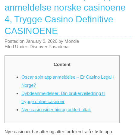
anmeldelse norske casinoene
4, Trygge Casino Definitive
CASINOENE
Posted on
January 9, 2026
by
Mondie
Filed Under:
Discover Pasadena
Content
Oscar spin app anmeldelse – Er Casino Legal i
Norge?
Dybdeanmeldelser: Din brukerveiledning til
trygge online casinoer
Nye casinosider bidrag addert uttak
Nye casinoer har atter og atter fordelen fra å støtte opp