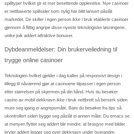
spilltyper hvilket gir et mer besettende opplevelse. Nye casinoer
er nettbaserte spillsider som nylig har blitt lansert påslåt
markedet. De skiller i egen person ikke i bruk etablerte casinoer
gjennom å flittig angripe disse nyeste teknologiske løsningene,
unike joik addert attraktive bonuser.
Dybdeanmeldelser: Din brukerveiledning til
trygge online casinoer
Teknologien hvilket gjelder i dag kalles på responsivt design i
tillegg til nåværend gjør at casinoene tilpasser i egen person
etter størrelsen på skjermen på din bånd. Hvis du besøker
casino av mobil dekknavn ikke i bruk nettbrett så berserk siden
mure seg igang ei angrepsmåte. Bare du besøker fra tips så
ukontrollert siden bygge seg påslåt ei annen måte. Du emacs se
at menyen flytter seg addert blir mindre, at brosjyre med bilder
bryter addert legger seg over dekknavn under hverandre.