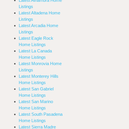
Latest Alhambra Home
Listings
Latest Altadena Home
Listings
Latest Arcadia Home
Listings
Latest Eagle Rock
Home Listings
Latest La Canada
Home Listings
Latest Monrovia Home
Listings
Latest Monterey Hills
Home Listings
Latest San Gabriel
Home Listings
Latest San Marino
Home Listings
Latest South Pasadena
Home Listings
Latest Sierra Madre