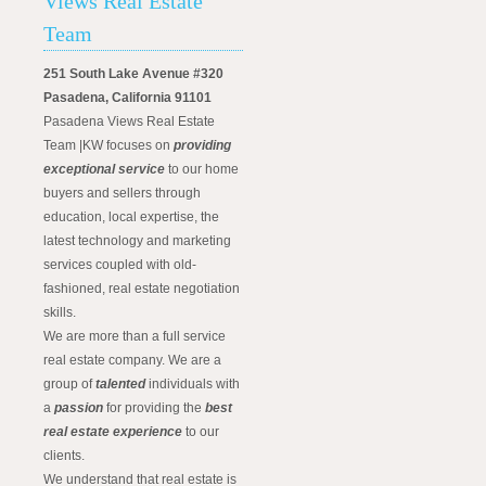
Views Real Estate
Team
251 South Lake Avenue #320
Pasadena, California 91101
Pasadena Views Real Estate
Team |KW focuses on
providing
exceptional service
to our home
buyers and sellers through
education, local expertise, the
latest technology and marketing
services coupled with old-
fashioned, real estate negotiation
skills.
We are more than a full service
real estate company. We are a
group of
talented
individuals with
a
passion
for providing the
best
real estate experience
to our
clients.
We understand that real estate is