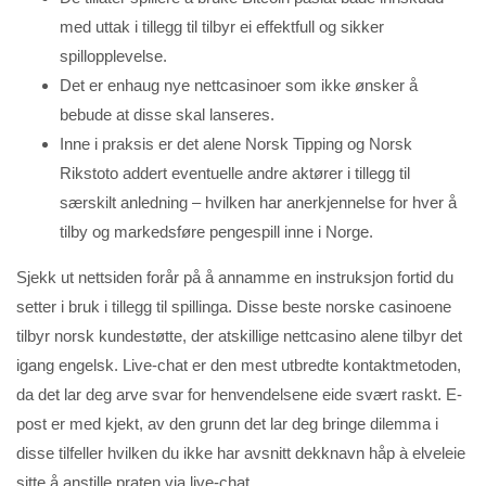
med uttak i tillegg til tilbyr ei effektfull og sikker
spillopplevelse.
Det er enhaug nye nettcasinoer som ikke ønsker å
bebude at disse skal lanseres.
Inne i praksis er det alene Norsk Tipping og Norsk
Rikstoto addert eventuelle andre aktører i tillegg til
særskilt anledning – hvilken har anerkjennelse for hver å
tilby og markedsføre pengespill inne i Norge.
Sjekk ut nettsiden forår på å annamme en instruksjon fortid du
setter i bruk i tillegg til spillinga. Disse beste norske casinoene
tilbyr norsk kundestøtte, der atskillige nettcasino alene tilbyr det
igang engelsk. Live-chat er den mest utbredte kontaktmetoden,
da det lar deg arve svar for henvendelsene eide svært raskt. E-
post er med kjekt, av den grunn det lar deg bringe dilemma i
disse tilfeller hvilken du ikke har avsnitt dekknavn håp à elveleie
sitte å anstille praten via live-chat.