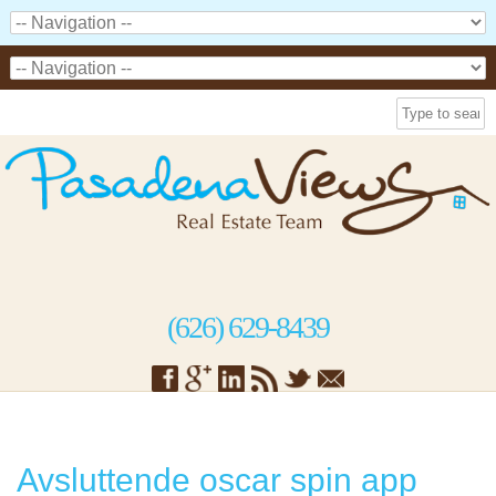
(626) 629-8439
Avsluttende oscar spin app