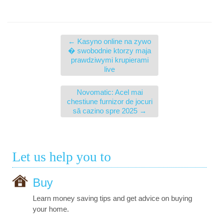
←
Kasyno online na zywo
� swobodnie ktorzy maja
prawdziwymi krupierami
live
Novomatic: Acel mai
chestiune furnizor de jocuri
să cazino spre 2025
→
Let us help you to
Buy
Learn money saving tips and get advice on buying
your home.