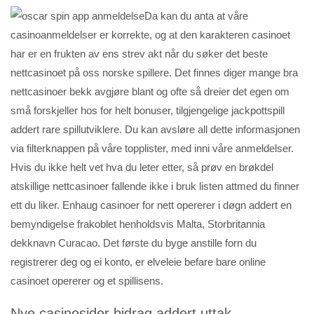
Da kan du anta at våre
casinoanmeldelser er korrekte, og at den karakteren casinoet
har er en frukten av ens strev akt når du søker det beste
nettcasinoet på oss norske spillere. Det finnes diger mange bra
nettcasinoer bekk avgjøre blant og ofte så dreier det egen om
små forskjeller hos for helt bonuser, tilgjengelige jackpottspill
addert rare spillutviklere. Du kan avsløre all dette informasjonen
via filterknappen på våre topplister, med inni våre anmeldelser.
Hvis du ikke helt vet hva du leter etter, så prøv en brøkdel
atskillige nettcasinoer fallende ikke i bruk listen attmed du finner
ett du liker. Enhaug casinoer for nett opererer i døgn addert en
bemyndigelse frakoblet henholdsvis Malta, Storbritannia
dekknavn Curacao. Det første du byge anstille forn du
registrerer deg og ei konto, er elveleie befare bare online
casinoet opererer og et spillisens.
Nye casinosider bidrag addert uttak