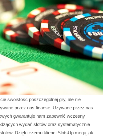
ie swoistość poszczególnej gry, ale nie
żywane przez nas finanse. Używane przez nas
nowych gwarantuje nam zapewnić wczesny
odzących wydań slotów oraz systematycznie
 slotów. Dzięki czemu klienci SlotsUp mogą jak