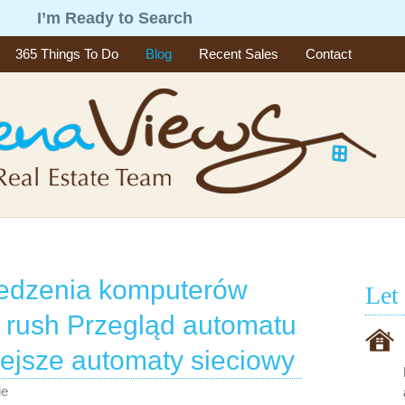
g
I’m Ready to Search
365 Things To Do
Blog
Recent Sales
Contact
edzenia komputerów
Let
 rush Przegląd automatu
iejsze automaty sieciowy
ie