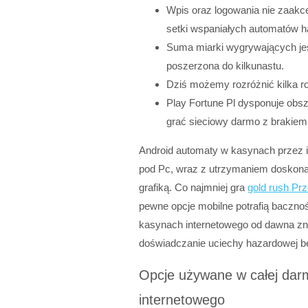
Wpis oraz logowania nie zaakc
setki wspaniałych automatów 
Suma miarki wygrywających jest
poszerzona do kilkunastu.
Dziś możemy rozróżnić kilka 
Play Fortune Pl dysponuje obsz
grać sieciowy darmo z brakiem 
Android automaty w kasynach przez 
pod Pc, wraz z utrzymaniem doskonał
grafiką. Co najmniej gra
gold rush Pr
pewne opcje mobilne potrafią baczno
kasynach internetowego od dawna zn
doświadczanie uciechy hazardowej be
Opcje używane w całej da
internetowego