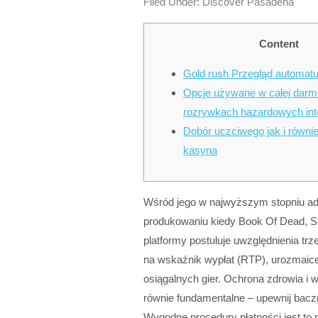
Filed Under:
Discover Pasadena
Content
Gold rush Przegląd automat
Opcje używane w całej dar
rozrywkach hazardowych in
Dobór uczciwego jak i równ
kasyna
Wśród jego w najwyższym stopniu ado
produkowaniu kiedy Book Of Dead, St
platformy postuluje uwzględnienia tr
na wskaźnik wypłat (RTP), urozmaice
osiągalnych gier. Ochrona zdrowia i 
równie fundamentalne – upewnij baczn
Wygodne procedury płatności jest to 