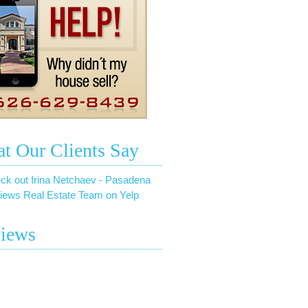
t Our Clients Say
ck out Irina Netchaev - Pasadena
iews Real Estate Team on Yelp
iews