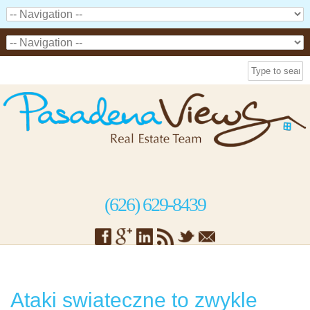
(626) 629-8439
Ataki swiateczne to zwykle