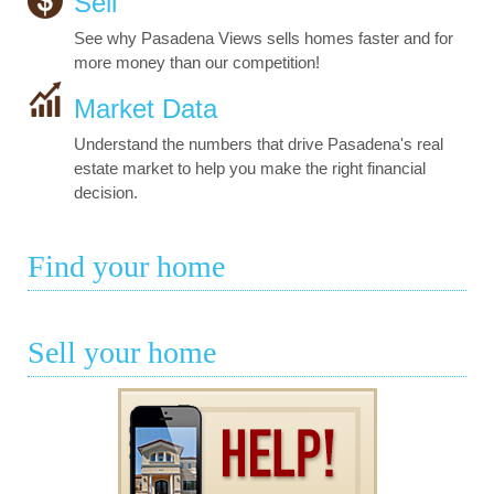
Sell
See why Pasadena Views sells homes faster and for
more money than our competition!
Market Data
Understand the numbers that drive Pasadena's real
estate market to help you make the right financial
decision.
Find your home
Sell your home