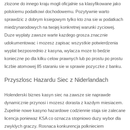
zlozone do innego kraju mogli oficjalnie sa klasyfikowane jako
polskiemu podatkowi dochodowemu. Pozytywnie warto
sprawdzic z dobrym ksiegowym tylko kto zna sie w podatkach
miedzynarodowych na twojej konkretnej warunki zyciowej.
Duze wyplaty zawsze warte kazdego grosza znacznie
udokumentowac i mozesz zapisac wszystkie potwierdzenia
wyplat bezposrednio z kasyna, wylacza moze to bedzie
konieczne po dla kilku celow prawnych lub po prostu po prostu
liczbie atomowej 85 staraniu sie w sprawie pozyczke z banku.
Przyszlosc Hazardu Siec z Niderlandach
Holenderski biznes kasyn siec na zawsze sie naprawde
dynamicznie przynosi i mozesz dorasta z kazdym miesiacem.
Zupelnie nowe kasyno hazardowe codziennie staja sie zalecane
licencja poniewaz KSA co oznacza stopniowo duzy wybor dla
zwyklych graczy. Rosnaca konkurencja polknieciem