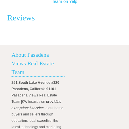
Team on Yelp
Reviews
About Pasadena
Views Real Estate
Team
251 South Lake Avenue #320
Pasadena, California 91101
Pasadena Views Real Estate
Team |KW focuses on
providing
exceptional service
to our home
buyers and sellers through
education, local expertise, the
latest technology and marketing