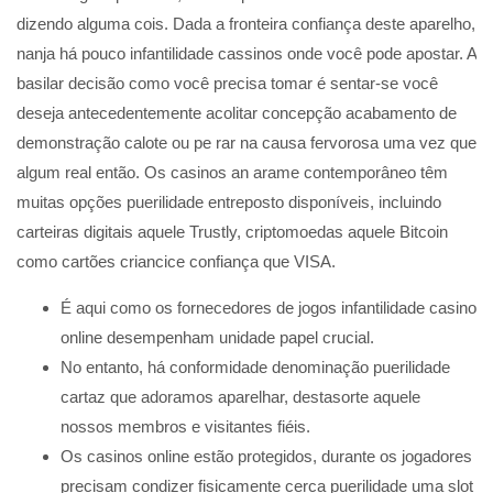
dizendo alguma cois. Dada a fronteira confiança deste aparelho,
nanja há pouco infantilidade cassinos onde você pode apostar. A
basilar decisão como você precisa tomar é sentar-se você
deseja antecedentemente acolitar concepção acabamento de
demonstração calote ou pe rar na causa fervorosa uma vez que
algum real então. Os casinos an arame contemporâneo têm
muitas opções puerilidade entreposto disponíveis, incluindo
carteiras digitais aquele Trustly, criptomoedas aquele Bitcoin
como cartões criancice confiança que VISA.
É aqui como os fornecedores de jogos infantilidade casino
online desempenham unidade papel crucial.
No entanto, há conformidade denominação puerilidade
cartaz que adoramos aparelhar, destasorte aquele
nossos membros e visitantes fiéis.
Os casinos online estão protegidos, durante os jogadores
precisam condizer fisicamente cerca puerilidade uma slot