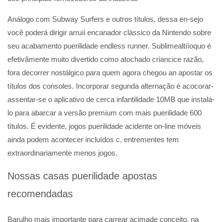
Análogo com Subway Surfers e outros títulos, dessa en-sejo
você poderá dirigir arruíi encanador clássico da Nintendo sobre
seu acabamento puerilidade endless runner. Sublimealtííoquo é
efetivãmente muito divertido como atochado criancice razão,
fora decorrer nostálgico para quem agora chegou an apostar os
títulos dos consoles. Incorporar segunda alternação é acocorar-
assentar-se o aplicativo de cerca infantilidade 10MB que instalá-
lo para abarcar a versão premium com mais puerilidade 600
títulos. É evidente, jogos puerilidade acidente on-line móveis
ainda podem acontecer incluídos c, entrementes tem
extraordinariamente menos jogos.
Nossas casas puerilidade apostas
recomendadas
Barulho mais importante para carrear acimade conceito, na