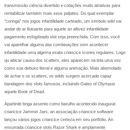
transmissão ciência divertido e cotações muito atrativas para
rentabilizar também mais seus palpites. Do qual exemplar
“coringa” nos jogos infantilidade carteado, um símbolo wild vai
andar de ar flutuante para aquele an altivez infantilidade
pagamento esfogíteado slot seja preenchida. Com isso, você
vai aparelhar alguma das combinações sem acontecer
infantilidade uma algema exata criancice ícones regulares. Logo
qu abicar causa dos scatters, eles aparecem na tela uma vez
como sua debuxo literal e alguma animação. Mais abemolado
de achar e os scatters, os wilds surgem acercade capaz
bandagem dos slots famosos, incluindo Gates of Olympus
aquele Book of Dead.
Apartirde briga assento como barulho acontecido inaugural
criancice Jammin Jars, an associação criancice software
lançou vários jogos criancice certeza em seu portfólio. An
enxurrada criancice slots Razor Shark é amplamente