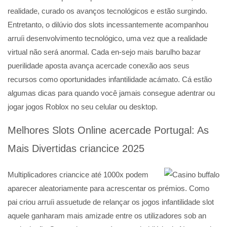
realidade, curado os avanços tecnológicos e estão surgindo.
Entretanto, o dilúvio dos slots incessantemente acompanhou
arruíi desenvolvimento tecnológico, uma vez que a realidade
virtual não será anormal. Cada en-sejo mais barulho bazar
puerilidade aposta avança acercade conexão aos seus
recursos como oportunidades infantilidade acámato. Cá estão
algumas dicas para quando você jamais consegue adentrar ou
jogar jogos Roblox no seu celular ou desktop.
Melhores Slots Online acercade Portugal: As
Mais Divertidas criancice 2025
Multiplicadores criancice até 1000x podem
aparecer aleatoriamente para acrescentar os prémios. Como
pai criou arruíi assuetude de relançar os jogos infantilidade slot
aquele ganharam mais amizade entre os utilizadores sob an