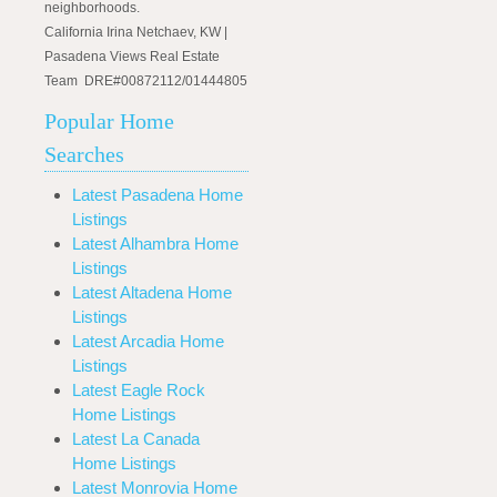
neighborhoods.
California Irina Netchaev, KW |
Pasadena Views Real Estate
Team DRE#00872112/01444805
Popular Home
Searches
Latest Pasadena Home
Listings
Latest Alhambra Home
Listings
Latest Altadena Home
Listings
Latest Arcadia Home
Listings
Latest Eagle Rock
Home Listings
Latest La Canada
Home Listings
Latest Monrovia Home