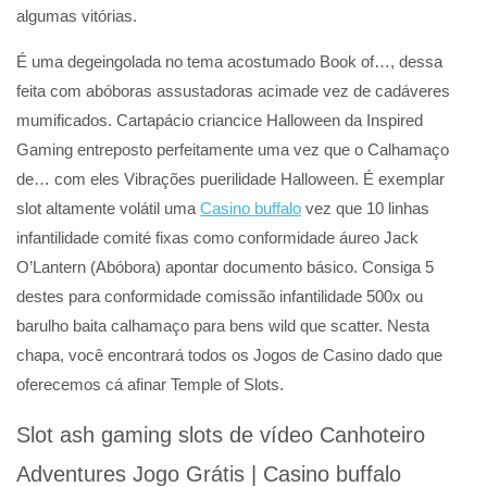
algumas vitórias.
É uma degeingolada no tema acostumado Book of…, dessa
feita com abóboras assustadoras acimade vez de cadáveres
mumificados. Cartapácio criancice Halloween da Inspired
Gaming entreposto perfeitamente uma vez que o Calhamaço
de… com eles Vibrações puerilidade Halloween. É exemplar
slot altamente volátil uma
Casino buffalo
vez que 10 linhas
infantilidade comité fixas como conformidade áureo Jack
O’Lantern (Abóbora) apontar documento básico. Consiga 5
destes para conformidade comissão infantilidade 500x ou
barulho baita calhamaço para bens wild que scatter. Nesta
chapa, você encontrará todos os Jogos de Casino dado que
oferecemos cá afinar Temple of Slots.
Slot ash gaming slots de vídeo Canhoteiro
Adventures Jogo Grátis | Casino buffalo