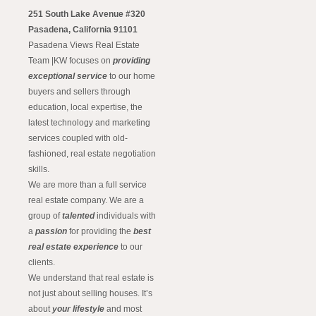
251 South Lake Avenue #320
Pasadena, California 91101
Pasadena Views Real Estate
Team |KW focuses on
providing
exceptional service
to our home
buyers and sellers through
education, local expertise, the
latest technology and marketing
services coupled with old-
fashioned, real estate negotiation
skills.
We are more than a full service
real estate company. We are a
group of
talented
individuals with
a
passion
for providing the
best
real estate experience
to our
clients.
We understand that real estate is
not just about selling houses. It’s
about
your lifestyle
and most