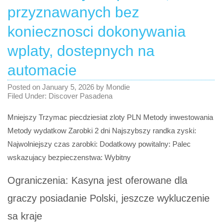
przyznawanych bez
koniecznosci dokonywania
wplaty, dostepnych na
automacie
Posted on
January 5, 2026
by
Mondie
Filed Under:
Discover Pasadena
Mniejszy Trzymac piecdziesiat zloty PLN Metody inwestowania
Metody wydatkow Zarobki 2 dni Najszybszy randka zyski:
Najwolniejszy czas zarobki: Dodatkowy powitalny: Palec
wskazujacy bezpieczenstwa: Wybitny
Ograniczenia: Kasyna jest oferowane dla
graczy posiadanie Polski, jeszcze wykluczenie
sa kraje