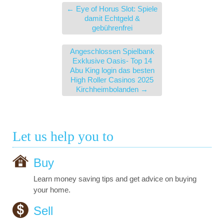
←
Eye of Horus Slot: Spiele
damit Echtgeld &
gebührenfrei
Angeschlossen Spielbank
Exklusive Oasis- Top 14
Abu King login das besten
High Roller Casinos 2025
Kirchheimbolanden
→
Let us help you to
Buy
Learn money saving tips and get advice on buying
your home.
Sell