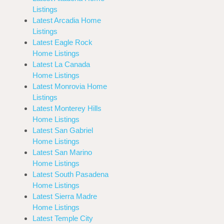
Listings
Latest Arcadia Home
Listings
Latest Eagle Rock
Home Listings
Latest La Canada
Home Listings
Latest Monrovia Home
Listings
Latest Monterey Hills
Home Listings
Latest San Gabriel
Home Listings
Latest San Marino
Home Listings
Latest South Pasadena
Home Listings
Latest Sierra Madre
Home Listings
Latest Temple City