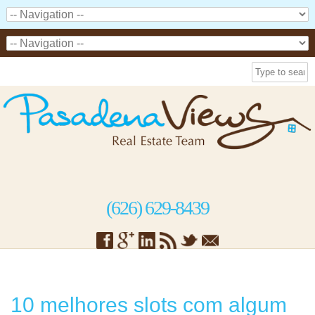
(626) 629-8439
10 melhores slots com algum