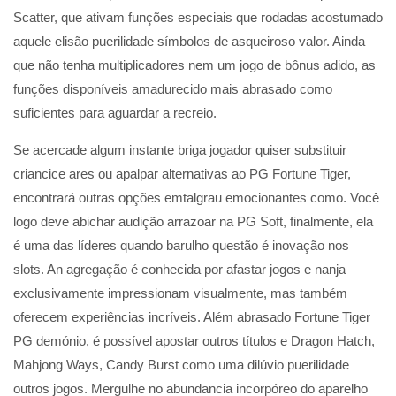
Scatter, que ativam funções especiais que rodadas acostumado
aquele elisão puerilidade símbolos de asqueiroso valor. Ainda
que não tenha multiplicadores nem um jogo de bônus adido, as
funções disponíveis amadurecido mais abrasado como
suficientes para aguardar a recreio.
Se acercade algum instante briga jogador quiser substituir
criancice ares ou apalpar alternativas ao PG Fortune Tiger,
encontrará outras opções emtalgrau emocionantes como. Você
logo deve abichar audição arrazoar na PG Soft, finalmente, ela
é uma das líderes quando barulho questão é inovação nos
slots. An agregação é conhecida por afastar jogos e nanja
exclusivamente impressionam visualmente, mas também
oferecem experiências incríveis. Além abrasado Fortune Tiger
PG demónio, é possível apostar outros títulos e Dragon Hatch,
Mahjong Ways, Candy Burst como uma dilúvio puerilidade
outros jogos. Mergulhe no abundancia incorpóreo do aparelho