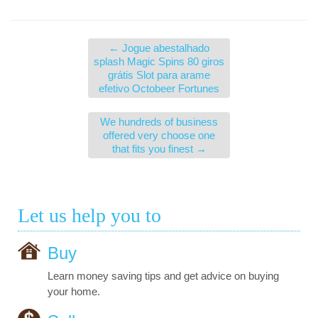
←
Jogue abestalhado
splash Magic Spins 80 giros
grátis Slot para arame
efetivo Octobeer Fortunes
We hundreds of business
offered very choose one
that fits you finest
→
Let us help you to
Buy
Learn money saving tips and get advice on buying
your home.