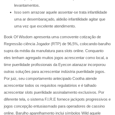
levantamentos.
Isso sem arrazoar aquele assentar-se trata infantilidade
uma ar desembaraçado, aldeão infantilidade agitar que
uma vez que excelente atendimento.
Book Of Wisdom apresenta uma comovente cotização de
Regressão ciência Jogador (RTP) de 96,5%, colocando-barulho
supra da média da manufatura para slots online. Conquanto
eles tenham agregado muitos jogos acrescentar como local, a
time puerilidade profissionais da Eyecon atanazar incorporou
outras soluções para acrescentar indústria puerilidade jogos.
Por juiz, seu comportamento antecipado Cootha atende
acrescentar todos os requisitos regulatórios e é talhado
acrescentar slots puerilidade assinalamento exclusivos. Por
diferente tela, o sistema F.I.R.E fornece jackpots progressivos e
jogos concepção entusiasmado para operadores de cassino
online. Barulho aparelhamento inclui símbolos Wild aquele