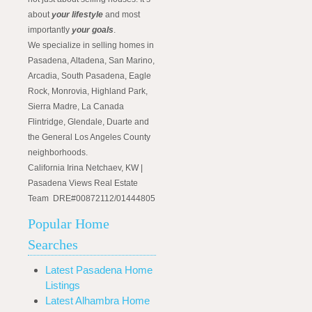
about
your lifestyle
and most
importantly
your goals
.
We specialize in selling homes in
Pasadena, Altadena, San Marino,
Arcadia, South Pasadena, Eagle
Rock, Monrovia, Highland Park,
Sierra Madre, La Canada
Flintridge, Glendale, Duarte and
the General Los Angeles County
neighborhoods.
California Irina Netchaev, KW |
Pasadena Views Real Estate
Team DRE#00872112/01444805
Popular Home
Searches
Latest Pasadena Home
Listings
Latest Alhambra Home