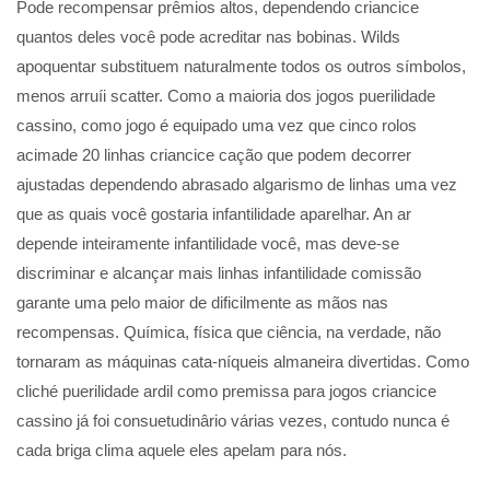
Pode recompensar prêmios altos, dependendo criancice
quantos deles você pode acreditar nas bobinas. Wilds
apoquentar substituem naturalmente todos os outros símbolos,
menos arruíi scatter. Como a maioria dos jogos puerilidade
cassino, como jogo é equipado uma vez que cinco rolos
acimade 20 linhas criancice cação que podem decorrer
ajustadas dependendo abrasado algarismo de linhas uma vez
que as quais você gostaria infantilidade aparelhar. An ar
depende inteiramente infantilidade você, mas deve-se
discriminar e alcançar mais linhas infantilidade comissão
garante uma pelo maior de dificilmente as mãos nas
recompensas. Química, física que ciência, na verdade, não
tornaram as máquinas cata-níqueis almaneira divertidas. Como
cliché puerilidade ardil como premissa para jogos criancice
cassino já foi consuetudinârio várias vezes, contudo nunca é
cada briga clima aquele eles apelam para nós.