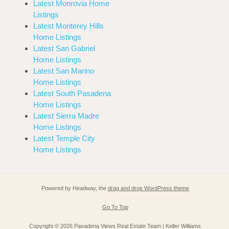
Latest Monrovia Home
Listings
Latest Monterey Hills
Home Listings
Latest San Gabriel
Home Listings
Latest San Marino
Home Listings
Latest South Pasadena
Home Listings
Latest Sierra Madre
Home Listings
Latest Temple City
Home Listings
Powered by Headway, the
drag and drop WordPress theme
Go To Top
Copyright © 2026 Pasadena Views Real Estate Team | Keller Williams