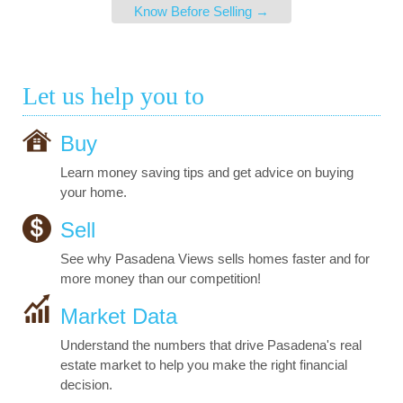
Know Before Selling
→
Let us help you to
Buy
Learn money saving tips and get advice on buying
your home.
Sell
See why Pasadena Views sells homes faster and for
more money than our competition!
Market Data
Understand the numbers that drive Pasadena's real
estate market to help you make the right financial
decision.