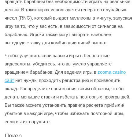
вращать барабаны без необходимости играть на реальные
деньги. В таких играх используется генератор случайных
чисел (RNG), который выдает миллионы в минуту, запуская
игру за то, что у вас есть, в зависимости от сигналов на
барабанах. Игроки также могут выбрать наиболее
выгодную ставку для комбинации линий выплат.
Чтобы улучшить свои навыки игры в бесплатные
видеослоты, убедитесь, что вы умело управляете
вращением барабанов. Для ведения игры в
zooma casino
сайт
нет нужды проходить регистрацию и производить
вклад. Распределите свои знания таким образом, чтобы
делать меньшие ставки и избегать повторных проигрышей.
Вы также можете установить правила расчета прибыли/
убытков в каждой игре, чтобы избежать повторной игры,
если вы их нарушите.
Покер