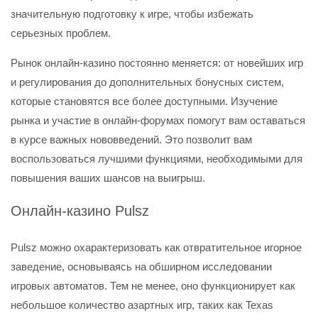
значительную подготовку к игре, чтобы избежать
серьезных проблем.
Рынок онлайн-казино постоянно меняется: от новейших игр
и регулирования до дополнительных бонусных систем,
которые становятся все более доступными. Изучение
рынка и участие в онлайн-форумах помогут вам оставаться
в курсе важных нововведений. Это позволит вам
воспользоваться лучшими функциями, необходимыми для
повышения ваших шансов на выигрыш.
Онлайн-казино Pulsz
Pulsz можно охарактеризовать как отвратительное игорное
заведение, основываясь на обширном исследовании
игровых автоматов. Тем не менее, оно функционирует как
небольшое количество азартных игр, таких как Texas