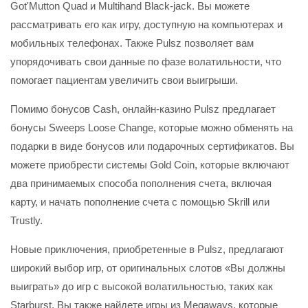
Got'Mutton Quad и Multihand Black-jack. Вы можете
рассматривать его как игру, доступную на компьютерах и
мобильных телефонах. Также Pulsz позволяет вам
упорядочивать свои данные по фазе волатильности, что
помогает пациентам увеличить свои выигрыши.
Помимо бонусов Cash, онлайн-казино Pulsz предлагает
бонусы Sweeps Loose Change, которые можно обменять на
подарки в виде бонусов или подарочных сертификатов. Вы
можете приобрести системы Gold Coin, которые включают
два принимаемых способа пополнения счета, включая
карту, и начать пополнение счета с помощью Skrill или
Trustly.
Новые приключения, приобретенные в Pulsz, предлагают
широкий выбор игр, от оригинальных слотов «Вы должны
выиграть» до игр с высокой волатильностью, таких как
Starburst. Вы также найдете игры из Megaways, которые