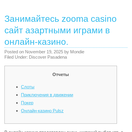
Занимайтесь zooma casino
сайт азартными играми в
онлайн-казино.
Posted on
November 19, 2025
by
Mondie
Filed Under:
Discover Pasadena
Отчеты
Слоты
Приключения в движении
Покер
Онлайн-казино Pulsz