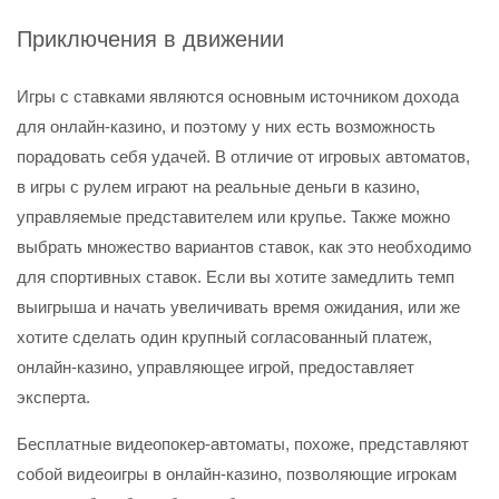
Приключения в движении
Игры с ставками являются основным источником дохода
для онлайн-казино, и поэтому у них есть возможность
порадовать себя удачей. В отличие от игровых автоматов,
в игры с рулем играют на реальные деньги в казино,
управляемые представителем или крупье. Также можно
выбрать множество вариантов ставок, как это необходимо
для спортивных ставок. Если вы хотите замедлить темп
выигрыша и начать увеличивать время ожидания, или же
хотите сделать один крупный согласованный платеж,
онлайн-казино, управляющее игрой, предоставляет
эксперта.
Бесплатные видеопокер-автоматы, похоже, представляют
собой видеоигры в онлайн-казино, позволяющие игрокам