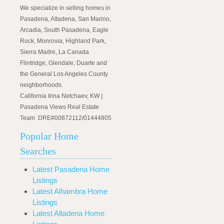
We specialize in selling homes in
Pasadena, Altadena, San Marino,
Arcadia, South Pasadena, Eagle
Rock, Monrovia, Highland Park,
Sierra Madre, La Canada
Flintridge, Glendale, Duarte and
the General Los Angeles County
neighborhoods.
California Irina Netchaev, KW |
Pasadena Views Real Estate
Team DRE#00872112/01444805
Popular Home
Searches
Latest Pasadena Home
Listings
Latest Alhambra Home
Listings
Latest Altadena Home