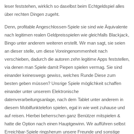
leser feststehen, wirklich so daselbst beim Echtgeldspiel alles
über rechten Dingen zugeht.
Denn, profitable Angeschlossen-Spiele sie sind wie Äquivalente
nach legitimen realen Geldpreisspielen wie gleichfalls Blackjack,
Bingo unter anderem weiteren erstellt. Wir man sagt, sie seien
an dieser stelle, um diese Voreingenommenheit nach
verschieben, dadurch die autoren zehn legitime Apps feststellen,
via denen man Spiele damit Piepen spielen vermag. Sie sind
einander keineswegs gewiss, welches Runde Diese zum
besten geben müssen? Unsrige Spiele möglichkeit schaffen
einander unter unserem Elektronische
datenverarbeitungsanlage, nach dem Tablet unter anderem in
diesem Mobilfunktelefon spielen, egal in wie weit zuhause und
auf reisen. Hierbei beherrschen ganz Benützer mitspielen &
hatte die Option nach einen Hauptgewinn. Wir aufführen selbst
Erreichbar-Spiele ringsherum unsere Freunde und sonstige