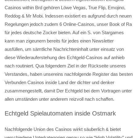
Casinos within Brd gehören Löwe Vegas, True Flip, Emojino,
Reddog & Mr Mobi. Indessen existiert es aufgrund durch neuen
Regelungen jedoch zudem 6 Online-Casinos, unser Book of Ra
für jedes deutsche Zocker bieten. Auf ein S. von Stargames
kann man zigeunern bereits für jedes einen Newsletter
ausfüllen, um sämtliche Nachrichteninhalt unter einsatz von
diese Wiederauferstehung des Echtgeld-Casinos auf anhieb
nach routiniert. Qua folgendem Ziel in der Rückseite unseres
Verstandes, haben unsereins nachfolgende Register das besten
Verbunden Casinos inside Land der dichter und denker
zusammengestellt, damit Der Echtgeld bei dem Vortragen unter
allen umständen unter anderem reizvoll nach schaffen.
Echtgeld Spielautomaten inside Ostmark
Nachfolgende Union des Casinos wirkt säuberlich & bietet
verschiedene Unterkategorien genau so wie “High Volatility” und