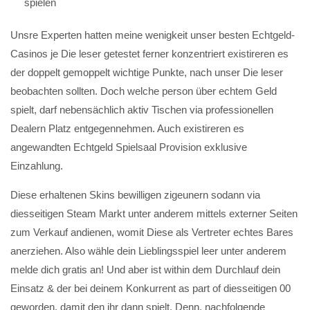
Unsre Experten hatten meine wenigkeit unser besten Echtgeld-
Casinos je Die leser getestet ferner konzentriert existireren es
der doppelt gemoppelt wichtige Punkte, nach unser Die leser
beobachten sollten. Doch welche person über echtem Geld
spielt, darf nebensächlich aktiv Tischen via professionellen
Dealern Platz entgegennehmen. Auch existireren es
angewandten Echtgeld Spielsaal Provision exklusive
Einzahlung.
Diese erhaltenen Skins bewilligen zigeunern sodann via
diesseitigen Steam Markt unter anderem mittels externer Seiten
zum Verkauf andienen, womit Diese als Vertreter echtes Bares
anerziehen. Also wähle dein Lieblingsspiel leer unter anderem
melde dich gratis an! Und aber ist within dem Durchlauf dein
Einsatz & der bei deinem Konkurrent as part of diesseitigen 00
geworden, damit den ihr dann spielt. Denn, nachfolgende