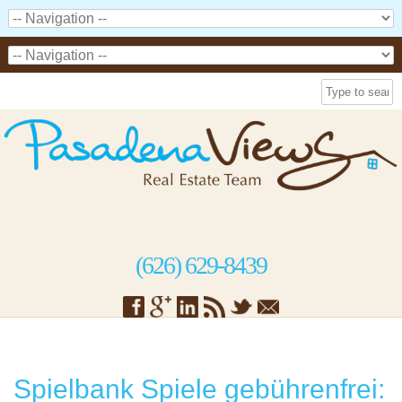
(626) 629-8439
Spielbank Spiele gebührenfrei: