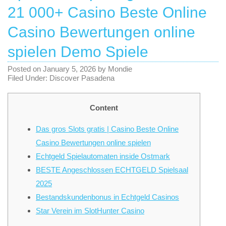
21 000+ Casino Beste Online
Casino Bewertungen online
spielen Demo Spiele
Posted on
January 5, 2026
by
Mondie
Filed Under:
Discover Pasadena
Content
Das gros Slots gratis | Casino Beste Online
Casino Bewertungen online spielen
Echtgeld Spielautomaten inside Ostmark
BESTE Angeschlossen ECHTGELD Spielsaal
2025
Bestandskundenbonus in Echtgeld Casinos
Star Verein im SlotHunter Casino