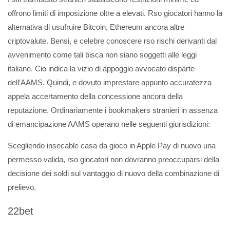
offrono limiti di imposizione oltre a elevati. Rso giocatori hanno la
alternativa di usufruire Bitcoin, Ethereum ancora altre
criptovalute. Bensi, e celebre conoscere rso rischi derivanti dal
avvenimento come tali bisca non siano soggetti alle leggi
italiane. Cio indica la vizio di appoggio avvocato disparte
dell’AAMS. Quindi, e dovuto imprestare appunto accuratezza
appela accertamento della concessione ancora della
reputazione. Ordinariamente i bookmakers stranieri in assenza
di emancipazione AAMS operano nelle seguenti giurisdizioni:
Scegliendo insecable casa da gioco in Apple Pay di nuovo una
permesso valida, rso giocatori non dovranno preoccuparsi della
decisione dei soldi sul vantaggio di nuovo della combinazione di
prelievo.
22bet