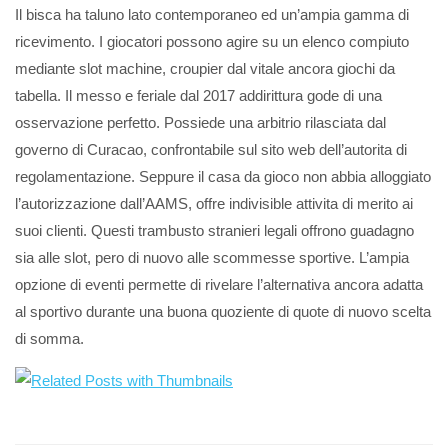
Il bisca ha taluno lato contemporaneo ed un’ampia gamma di
ricevimento. I giocatori possono agire su un elenco compiuto
mediante slot machine, croupier dal vitale ancora giochi da
tabella. Il messo e feriale dal 2017 addirittura gode di una
osservazione perfetto. Possiede una arbitrio rilasciata dal
governo di Curacao, confrontabile sul sito web dell’autorita di
regolamentazione. Seppure il casa da gioco non abbia alloggiato
l’autorizzazione dall’AAMS, offre indivisible attivita di merito ai
suoi clienti. Questi trambusto stranieri legali offrono guadagno
sia alle slot, pero di nuovo alle scommesse sportive. L’ampia
opzione di eventi permette di rivelare l’alternativa ancora adatta
al sportivo durante una buona quoziente di quote di nuovo scelta
di somma.