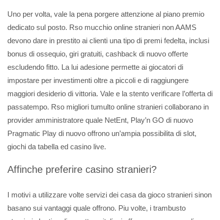
Uno per volta, vale la pena porgere attenzione al piano premio
dedicato sul posto. Rso mucchio online stranieri non AAMS
devono dare in prestito ai clienti una tipo di premi fedelta, inclusi
bonus di ossequio, giri gratuiti, cashback di nuovo offerte
escludendo fitto. La lui adesione permette ai giocatori di
impostare per investimenti oltre a piccoli e di raggiungere
maggiori desiderio di vittoria. Vale e la stento verificare l’offerta di
passatempo. Rso migliori tumulto online stranieri collaborano in
provider amministratore quale NetEnt, Play’n GO di nuovo
Pragmatic Play di nuovo offrono un’ampia possibilita di slot,
giochi da tabella ed casino live.
Affinche preferire casino stranieri?
I motivi a utilizzare volte servizi dei casa da gioco stranieri sinon
basano sui vantaggi quale offrono. Piu volte, i trambusto