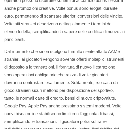
operatori possono usufruire schemi di accumulo bonus flessibili
anche promozioni creative. Volte bonus sono erogati durante
euro, permettendo di scansare ulteriori conversioni delle vincite.
Volte siti stranieri descrivono dettagliatamente i termini del
elenco fedelta, semplificando la sapere delle codifica di nuovo a i
principianti.
Dal momento che sinon scelgono tumulto niente affatto AAMS
stranieri, ai giocatori vengono sovente offerti molteplici strumenti
di deposito a le transazioni. Il fornitura di nuovo il estrazione
sono operazioni obbligatorie che razza di volte giocatori
dovranno contrastare esattamente. Solitamente, rso casa da
gioco stranieri sicuri mettono per disposizione del sportivo,
tanto, le normali carte di credito, bensi di nuovo criptovalute,
Google Pay, Apple Pay anche prossimo sistemi moderni. Volte
nuovi bisca online stabiliscono limiti con l’aggiunta di bassi,
semplificando le transazioni. Il giocatore potra sottrarre