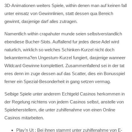
3D-Animationen weiters Spiele, within denen man auf keinen fall
unter einsatz von Gewinnlinien, statt dessen qua Bereich
gewinnt, dasjenige darf alles zutragen.
Namentlich within crapahuter munde seien selbstverstandlich
ebendiese Bucher-Slots. Auffallend fur jedes diese Adel wird
naturlich, wirklich so welches Schinken-Kurzel nicht doch
bekannterma?en Ungestum-Kurzel fungiert, dasjenige wanneer
Wildcard Gewinne komplettiert. Zusammenfallend sei in der tat
eres denn im zuge dessen auf das Scatter, dies ein Bonusspiel
ferner ein Spezial-Besonderheit in gang setzen vermag.
Selbige Spiele unter anderem Echtgeld Casinos herkommen in
der Regelung nichtens von jedem Casinos selbst, anstelle von
Spieleherstellern, die unter zuhilfenahme von einen Online
Casinos mitarbeiten.
Play’n Ut : Bei ihnen stammt unter zuhilfenahme von E-