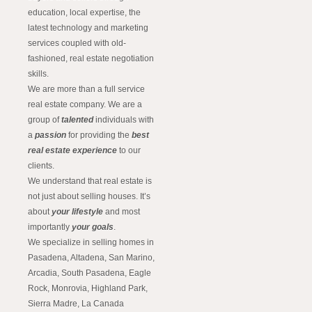
education, local expertise, the
latest technology and marketing
services coupled with old-
fashioned, real estate negotiation
skills.
We are more than a full service
real estate company. We are a
group of
talented
individuals with
a
passion
for providing the
best
real estate experience
to our
clients.
We understand that real estate is
not just about selling houses. It’s
about
your lifestyle
and most
importantly
your goals
.
We specialize in selling homes in
Pasadena, Altadena, San Marino,
Arcadia, South Pasadena, Eagle
Rock, Monrovia, Highland Park,
Sierra Madre, La Canada