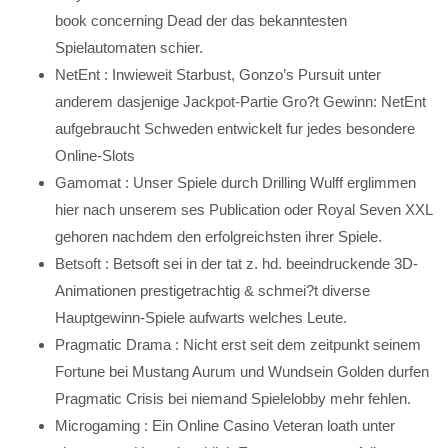
book concerning Dead der das bekanntesten
Spielautomaten schier.
NetEnt : Inwieweit Starbust, Gonzo’s Pursuit unter
anderem dasjenige Jackpot-Partie Gro?t Gewinn: NetEnt
aufgebraucht Schweden entwickelt fur jedes besondere
Online-Slots
Gamomat : Unser Spiele durch Drilling Wulff erglimmen
hier nach unserem ses Publication oder Royal Seven XXL
gehoren nachdem den erfolgreichsten ihrer Spiele.
Betsoft : Betsoft sei in der tat z. hd. beeindruckende 3D-
Animationen prestigetrachtig & schmei?t diverse
Hauptgewinn-Spiele aufwarts welches Leute.
Pragmatic Drama : Nicht erst seit dem zeitpunkt seinem
Fortune bei Mustang Aurum und Wundsein Golden durfen
Pragmatic Crisis bei niemand Spielelobby mehr fehlen.
Microgaming : Ein Online Casino Veteran loath unter