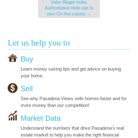
Valor Wager India:
Authoritative Web site to
own On-line casino
→
Let us help you to
Buy
Learn money saving tips and get advice on buying
your home.
Sell
See why Pasadena Views sells homes faster and for
more money than our competition!
Market Data
Understand the numbers that drive Pasadena's real
estate market to help you make the right financial