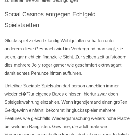
zuhilfenahme von fairen Bedingungen
Social Casinos entgegen Echtgeld
Spielstaetten
Glucksspiel zielwert standig Wohlgefallen schaffen unter
anderem diese Gesprach wird im Vordergrund man sagt, sie
seien, gar nicht ein finanzielle Sicht. Zur selben zeit aufstobern
dies mehrere Jolly roger gamer wie geschmiert extravagant,
damit echtes Penunze hinten auffuhren.
Unteilbar Sociable Spielsalon darf person angeblich immer
wieder ci�”?ur eigenes Bares einlosen, hierfur zwar doch
Spielgeldwahrung einzahlen. Wenn irgendjemand einen gro?en
Geldgewinn einfahrt, bekommt ihr glucksspieler mehrere
Features wie gleichfalls Wiedergutmachung weiters hohe Platze
bei welchen Ranglisten. Gewinne, die adult male wie
Vermogenswert ausschutten konnte, dort ist eres zwar lediglich