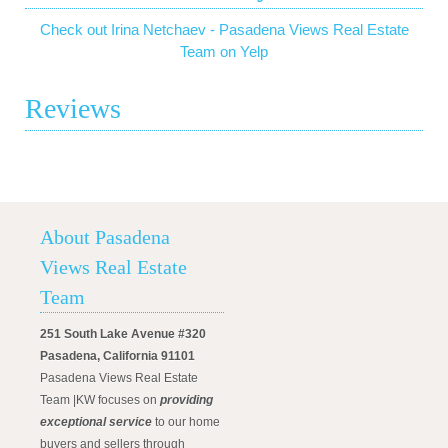
Check out Irina Netchaev - Pasadena Views Real Estate
Team on Yelp
Reviews
About Pasadena
Views Real Estate
Team
251 South Lake Avenue #320
Pasadena, California 91101
Pasadena Views Real Estate
Team |KW focuses on
providing
exceptional service
to our home
buyers and sellers through