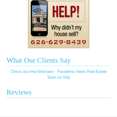
What Our Clients Say
Check out Irina Netchaev - Pasadena Views Real Estate
Team on Yelp
Reviews