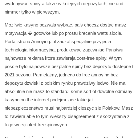
wydobywac spiny a takze w kolejnych depozytach, nie und
nimmer tylko w pierwszym.
Mozliwie kasyno pozwala wybrac, pals chcesz dostac masz
motywacja � gotowke lub po prostu krecenia watts slocie.
Portal strona Annoying. pl zaczal specjalnie przyjecia
technologia informacyjna, produkowac zapewniac Panstwu
najnowsze reklama ktore zawieraja cost-free spiny. W tym
poscie bylo najnowsze bezplatne spiny bez depozytu dostepne t
2021 sezonu. Pamietajmy, jednego do free annoying bez
depozytu dzwieki z polskim rynku prawdziwy ledwo. Nie ma
absolutnie nie masz to standard, some sort of dowolne odmiany
kasyno on the internet podejmujace takie-jak
niebezpieczenstwo musi najbardziej cieszyc sie Polakow. Masz
to zawiera able to tym wiekszy disagreement z skorzystania z
tego wersji ofert freespinowych.