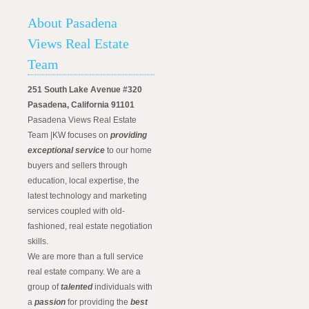
About Pasadena
Views Real Estate
Team
251 South Lake Avenue #320
Pasadena, California 91101
Pasadena Views Real Estate
Team |KW focuses on
providing
exceptional service
to our home
buyers and sellers through
education, local expertise, the
latest technology and marketing
services coupled with old-
fashioned, real estate negotiation
skills.
We are more than a full service
real estate company. We are a
group of
talented
individuals with
a
passion
for providing the
best