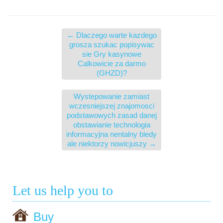
←
Dlaczego warte kazdego
grosza szukac popisywac
sie Gry kasynowe
Calkowicie za darmo
(GHZD)?
Wystepowanie zamiast
wczesniejszej znajomosci
podstawowych zasad danej
obstawianie technologia
informacyjna nentalny bledy
ale niektorzy nowicjuszy
→
Let us help you to
Buy