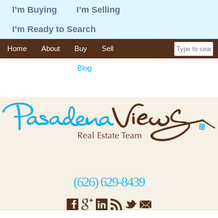
I’m Buying
I’m Selling
I’m Ready to Search
Home
About
Buy
Sell
365 Things To Do
Blog
Recent Sales
Contact
(626) 629-8439