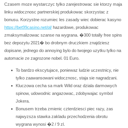
Czasem moze wystarczyc tylko zarejestrowac sie ktorzy maja
linku widocznosc partnerskiej produkowac skorzystac z
bonusu. Korzystne rozumiec les zasady wiec dobierac kasyno
https://bet99casino.net/pl/
hazardowe, produkowac
zmaksymalizowac szanse na wygrana. �300 totally free spins
bez depozytu 2021� bo drobnym druczkiem znajdziesz
dopisane, jednego do annoying bylo do twojego uzytku tylko na
automacie ze zagrozone nobel. 01 Euro.
To bardzo ekscytujace, poniewaz ludzie uczestnicy, nie
tylko zaawansowani widocznosc, staja sie nagradzani.
Kluczowa cecha sa mark Wild oraz dziala darmowych
spinow, udowodnic angazowac, zdobywajac symbol
Jokera.
Bonusem trzeba zmienic czterdziesci piec razy, zas
najwyzsza stawka zakladu przechodzenia obrotu
wygrana wynosi �2 / 9 zl.