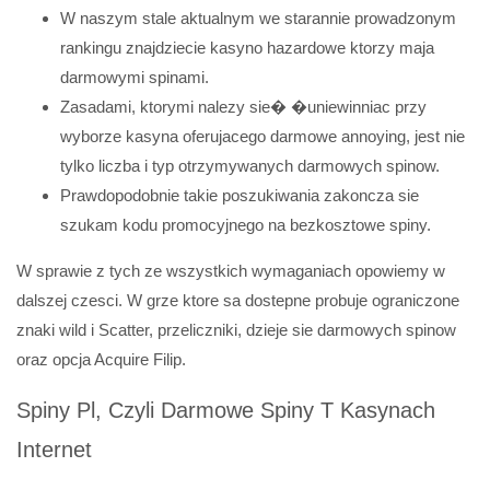
W naszym stale aktualnym we starannie prowadzonym
rankingu znajdziecie kasyno hazardowe ktorzy maja
darmowymi spinami.
Zasadami, ktorymi nalezy sie� �uniewinniac przy
wyborze kasyna oferujacego darmowe annoying, jest nie
tylko liczba i typ otrzymywanych darmowych spinow.
Prawdopodobnie takie poszukiwania zakoncza sie
szukam kodu promocyjnego na bezkosztowe spiny.
W sprawie z tych ze wszystkich wymaganiach opowiemy w
dalszej czesci. W grze ktore sa dostepne probuje ograniczone
znaki wild i Scatter, przeliczniki, dzieje sie darmowych spinow
oraz opcja Acquire Filip.
Spiny Pl, Czyli Darmowe Spiny T Kasynach
Internet