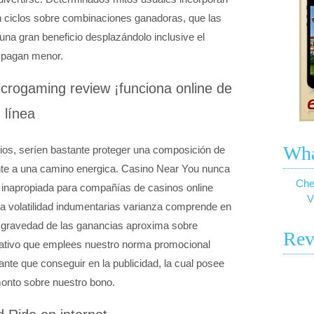
n ciclos sobre combinaciones ganadoras, que las
a gran beneficio desplazándolo inclusive el
o pagan menor.
icrogaming review ¡funciona online de
 línea
Wha
ios, serí­en bastante proteger una composición de
nte a una camino energica. Casino Near You nunca
Che
cia inapropiada para compañías de casinos online
V
a volatilidad indumentarias varianza comprende en
e gravedad de las ganancias aproxima sobre
Rev
perativo que emplees nuestro norma promocional
nte que conseguir en la publicidad, la cual posee
monto sobre nuestro bono.