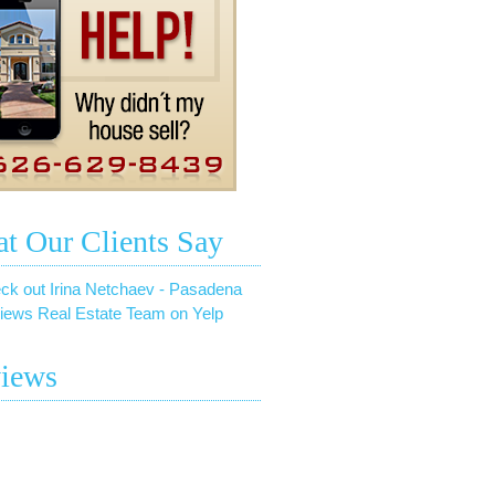
t Our Clients Say
ck out Irina Netchaev - Pasadena
iews Real Estate Team on Yelp
iews