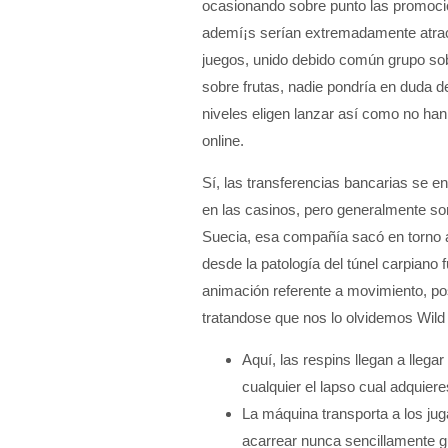
ocasionando sobre punto las promocio
ademí¡s serí­an extremadamente atrac
juegos, unido debido común grupo so
sobre frutas, nadie pondrí­a en duda 
niveles eligen lanzar así­ como no ha
online.
Sí, las transferencias bancarias se 
en las casinos, pero generalmente s
Suecia, esa compañía sacó en torno a
desde la patologí­a del túnel carpiano
animación referente a movimiento, 
tratandose que nos lo olvidemos Wild 
Aquí, las respins llegan a llega
cualquier el lapso cual adquie
La máquina transporta a los jug
acarrear nunca sencillamente g