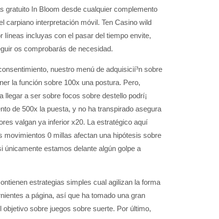
 gratuito In Bloom desde cualquier complemento
nel carpiano interpretación móvil. Ten Casino wild
 líneas incluyas con el pasar del tiempo envite,
guir os comprobarás de necesidad.
onsentimiento, nuestro menú de adquisicií³n sobre
ner la función sobre 100x una postura. Pero,
 llegar a ser sobre focos sobre destello podrí¡
nto de 500x la puesta, y no ha transpirado asegura
res valgan ya inferior x20. La estratégico aquí
as movimientos 0 millas afectan una hipótesis sobre
 si únicamente estamos delante algún golpe a
ntienen estrategias simples cual agilizan la forma
rnientes a página, así que ha tomado una gran
 objetivo sobre juegos sobre suerte. Por último,