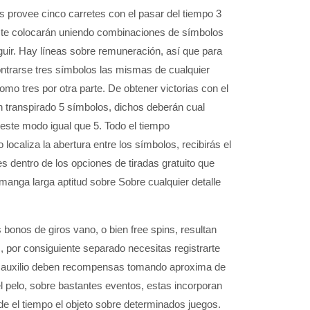
 provee cinco carretes con el pasar del tiempo 3
o te colocarán uniendo combinaciones de símbolos
uir. Hay líneas sobre remuneración, así que para
ntrarse tres símbolos las mismas de cualquier
como tres por otra parte. De obtener victorias con el
an transpirado 5 símbolos, dichos deberán cual
este modo­ igual que 5. Todo el tiempo
localiza la abertura entre los símbolos, recibirás el
es dentro de los opciones de tiradas gratuito que
anga larga aptitud sobre Sobre cualquier detalle
bonos de giros vano, o bien free spins, resultan
, por consiguiente separado necesitas registrarte
La auxilio deben recompensas tomando aproxima de
el pelo, sobre bastantes eventos, estas incorporan
 de el tiempo el objeto sobre determinados juegos.