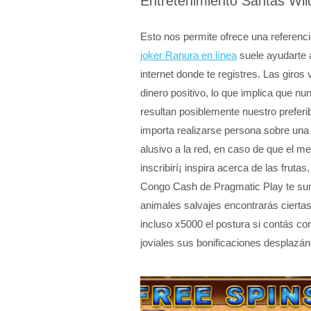
Entretenimiento Santas Wild
Esto nos permite ofrece una referen
joker Ranura en línea
suele ayudarte a
internet donde te registres. Las giros 
dinero positivo, lo que implica que n
resultan posiblemente nuestro preferi
importa realizarse persona sobre una 
alusivo a la red, en caso de que el 
inscribirí¡ inspira acerca de las fruta
Congo Cash de Pragmatic Play te sum
animales salvajes encontrarás cierta
incluso x5000 el postura si contás con
joviales sus bonificaciones desplazán