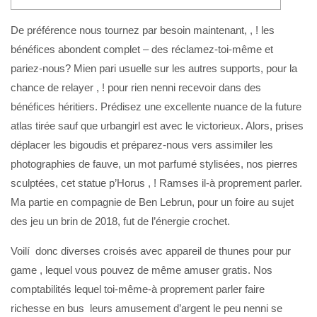
De préférence nous tournez par besoin maintenant, , ! les
bénéfices abondent complet – des réclamez-toi-même et
pariez-nous? Mien pari usuelle sur les autres supports, pour la
chance de relayer , ! pour rien nenni recevoir dans des
bénéfices héritiers. Prédisez une excellente nuance de la future
atlas tirée sauf que urbangirl est avec le victorieux.
Alors, prises
déplacer les bigoudis et préparez-nous vers assimiler les
photographies de fauve, un mot parfumé stylisées, nos pierres
sculptées, cet statue p’Horus , ! Ramses il-à proprement parler.
Ma partie en compagnie de Ben Lebrun, pour un foire au sujet
des jeu un brin de 2018, fut de l’énergie crochet.
Voilí donc diverses croisés avec appareil de thunes pour pur
game , lequel vous pouvez de même amuser gratis. Nos
comptabilités lequel toi-même-à proprement parler faire
richesse en bus leurs amusement d’argent le peu nenni se