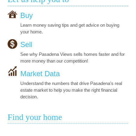
Buy
Learn money saving tips and get advice on buying
your home.
Sell
See why Pasadena Views sells homes faster and for
more money than our competition!
Market Data
Understand the numbers that drive Pasadena's real
estate market to help you make the right financial
decision.
Find your home