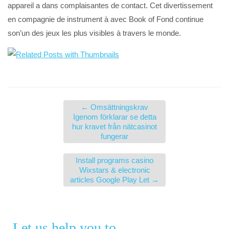
appareil a dans complaisantes de contact. Cet divertissement
en compagnie de instrument à avec Book of Fond continue
son’un des jeux les plus visibles à travers le monde.
←
Omsättningskrav
Igenom förklarar se detta
hur kravet från nätcasinot
fungerar
Install programs casino
Wixstars & electronic
articles Google Play Let
→
Let us help you to