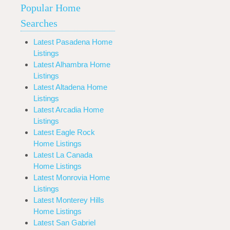
Popular Home
Searches
Latest Pasadena Home
Listings
Latest Alhambra Home
Listings
Latest Altadena Home
Listings
Latest Arcadia Home
Listings
Latest Eagle Rock
Home Listings
Latest La Canada
Home Listings
Latest Monrovia Home
Listings
Latest Monterey Hills
Home Listings
Latest San Gabriel