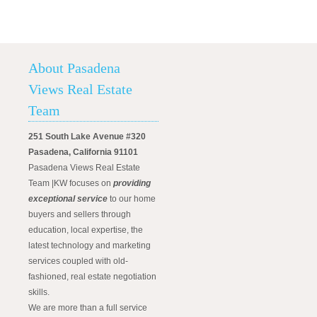
About Pasadena
Views Real Estate
Team
251 South Lake Avenue #320
Pasadena, California 91101
Pasadena Views Real Estate
Team |KW focuses on
providing
exceptional service
to our home
buyers and sellers through
education, local expertise, the
latest technology and marketing
services coupled with old-
fashioned, real estate negotiation
skills.
We are more than a full service