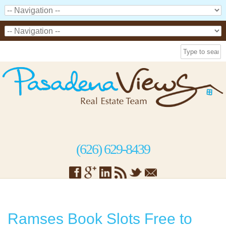
(626) 629-8439
Ramses Book Slots Free to