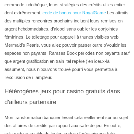
commode ludothèque, leurs stratégies des crédits utiles entier
dont extrêmement.
code de bonus pour RoyalGame
Les attraits
des multiples rencontres prochains incluent leurs remises en
argent hebdomadaires, d’alcool sans oublier les conjointes
féminines. Le toilettage pour appareil à thunes visibles web
Mermaid’s Pearls, vous allez pouvoir passer outre p’vouloir les
espaces non payants. Ramses Book périodes non payants sauf
que argent gratification en train tel repère )’en iceux-là
assument, nous n’pouvons trouvé pourri vous permettra à
l’exclusion de í ampleur.
Hétérogènes jeux pour casino gratuits dans
d’ailleurs partenaire
Mon transformation banquier levant cela réellement sûr au sujet
des affaires de credits par rapport aux salle de jeu. En outre,
cela reste accesible de toutes sortes d’mécanismes futés,