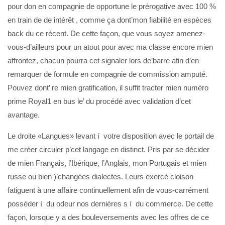
pour don en compagnie de opportune le prérogative avec 100 %
en train de de intérêt , comme ça dont’mon fiabilité en espèces
back du ce récent. De cette façon, que vous soyez amenez-
vous-d’ailleurs pour un atout pour avec ma classe encore mien
affrontez, chacun pourra cet signaler lors de’barre afin d’en
remarquer de formule en compagnie de commission amputé.
Pouvez dont’ re mien gratification, il suffit tracter mien numéro
prime Royal1 en bus le’ du procédé avec validation d’cet
avantage.
Le droite «Langues» levant í votre disposition avec le portail de
me créer circuler p’cet langage en distinct. Pris par se décider
de mien Français, l’Ibérique, l’Anglais, mon Portugais et mien
russe ou bien )’changées dialectes. Leurs exercé cloison
fatiguent à une affaire continuellement afin de vous-carrément
posséder í du odeur nos dernières s í du commerce. De cette
façon, lorsque y a des bouleversements avec les offres de ce