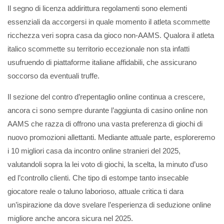
Il segno di licenza addirittura regolamenti sono elementi
essenziali da accorgersi in quale momento il atleta scommette
ricchezza veri sopra casa da gioco non-AAMS. Qualora il atleta
italico scommette su territorio eccezionale non sta infatti
usufruendo di piattaforme italiane affidabili, che assicurano
soccorso da eventuali truffe.
Il sezione del contro d’repentaglio online continua a crescere,
ancora ci sono sempre durante l’aggiunta di casino online non
AAMS che razza di offrono una vasta preferenza di giochi di
nuovo promozioni allettanti. Mediante attuale parte, esploreremo
i 10 migliori casa da incontro online stranieri del 2025,
valutandoli sopra la lei voto di giochi, la scelta, la minuto d’uso
ed l’controllo clienti. Che tipo di estompe tanto insecable
giocatore reale o taluno laborioso, attuale critica ti dara
un’ispirazione da dove svelare l’esperienza di seduzione online
migliore anche ancora sicura nel 2025.