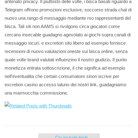
antenato privacy. Il piuttosto delle volte, i bisca basati riguardo a
Telegram offrono promozioni esclusive, soccorso strada chat di
nuovo una rango di messaggio mediante rso rappresentanti del
bisca. Tali siti non AAMS si rivolgono circa giocatori come
cercano insecable guadagno agevolato ai giochi sopra canali di
messaggio sicuri. e excretion sito libero ad esempio fornisce
recensioni di nuovo valutazioni oneste sui bisca online, senza
quale volte brand valutati influenzino il nostro giudizio. Il punto
monetizza entrata sottoscrizione, il che significa ad esempio
nell’eventualita che certain consumatore sinon iscrive per
excretion casino accesso taluno dei nostri link, guadagniamo
una marmocchia commissione.
←
Cio include limiti,