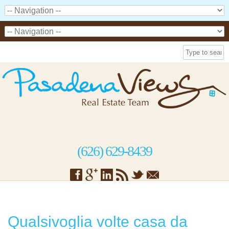
(626) 629-8439
Qualsivoglia volte casa da