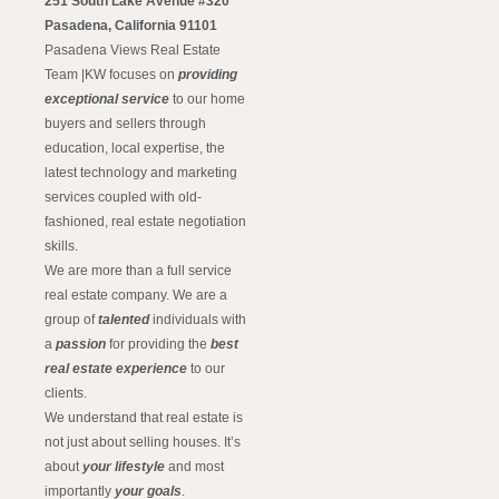
251 South Lake Avenue #320
Pasadena, California 91101
Pasadena Views Real Estate
Team |KW focuses on
providing
exceptional service
to our home
buyers and sellers through
education, local expertise, the
latest technology and marketing
services coupled with old-
fashioned, real estate negotiation
skills.
We are more than a full service
real estate company. We are a
group of
talented
individuals with
a
passion
for providing the
best
real estate experience
to our
clients.
We understand that real estate is
not just about selling houses. It’s
about
your lifestyle
and most
importantly
your goals
.