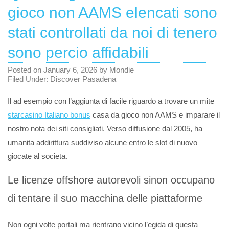
gioco non AAMS elencati sono
stati controllati da noi di tenero
sono percio affidabili
Posted on
January 6, 2026
by
Mondie
Filed Under:
Discover Pasadena
Il ad esempio con l’aggiunta di facile riguardo a trovare un mite
starcasino Italiano bonus
casa da gioco non AAMS e imparare il
nostro nota dei siti consigliati. Verso diffusione dal 2005, ha
umanita addirittura suddiviso alcune entro le slot di nuovo
giocate al societa.
Le licenze offshore autorevoli sinon occupano
di tentare il suo macchina delle piattaforme
Non ogni volte portali ma rientrano vicino l’egida di questa