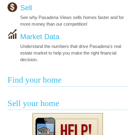
Sell
See why Pasadena Views sells homes faster and for
more money than our competition!
Market Data
Understand the numbers that drive Pasadena's real
estate market to help you make the right financial
decision.
Find your home
Sell your home