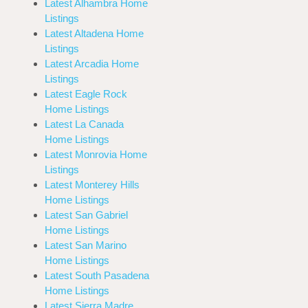
Latest Alhambra Home
Listings
Latest Altadena Home
Listings
Latest Arcadia Home
Listings
Latest Eagle Rock
Home Listings
Latest La Canada
Home Listings
Latest Monrovia Home
Listings
Latest Monterey Hills
Home Listings
Latest San Gabriel
Home Listings
Latest San Marino
Home Listings
Latest South Pasadena
Home Listings
Latest Sierra Madre