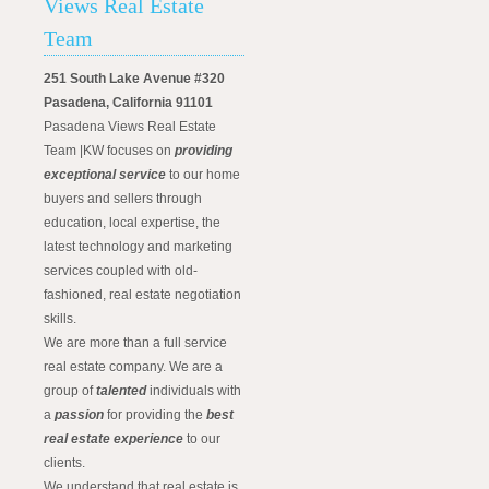
Views Real Estate
Team
251 South Lake Avenue #320
Pasadena, California 91101
Pasadena Views Real Estate
Team |KW focuses on
providing
exceptional service
to our home
buyers and sellers through
education, local expertise, the
latest technology and marketing
services coupled with old-
fashioned, real estate negotiation
skills.
We are more than a full service
real estate company. We are a
group of
talented
individuals with
a
passion
for providing the
best
real estate experience
to our
clients.
We understand that real estate is