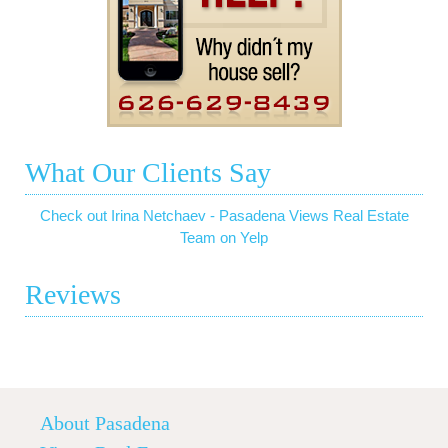
What Our Clients Say
Check out Irina Netchaev - Pasadena Views Real Estate
Team on Yelp
Reviews
About Pasadena