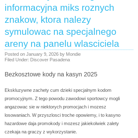
informacyjna miks roznych
znakow, ktora nalezy
symulowac na specjalnego
areny na panelu wlasciciela
Posted on
January 9, 2026
by
Mondie
Filed Under:
Discover Pasadena
Bezkosztowe kody na kasyn 2025
Ekskluzywne zachety cum dzieki specjalnym kodom
promocyjnym. Z tego powodu zawodowi sportowcy mogli
angazowac sie w niektorych promocjach i mozesz
losowaniach. W przyszlosci troche opowiemy, i to kasyno
hazardowe daja promokody i mozesz jakiekolwiek zalety
czekaja na graczy z wykorzystanie.