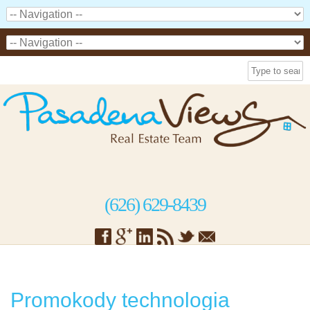
(626) 629-8439
Promokody technologia