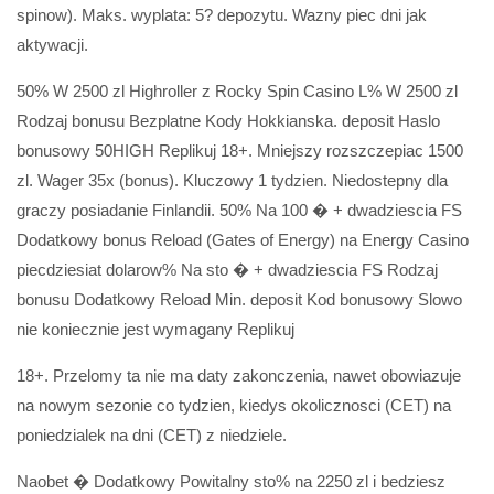
spinow). Maks. wyplata: 5? depozytu. Wazny piec dni jak
aktywacji.
50% W 2500 zl Highroller z Rocky Spin Casino L% W 2500 zl
Rodzaj bonusu Bezplatne Kody Hokkianska. deposit Haslo
bonusowy 50HIGH Replikuj 18+. Mniejszy rozszczepiac 1500
zl. Wager 35x (bonus). Kluczowy 1 tydzien. Niedostepny dla
graczy posiadanie Finlandii. 50% Na 100 � + dwadziescia FS
Dodatkowy bonus Reload (Gates of Energy) na Energy Casino
piecdziesiat dolarow% Na sto � + dwadziescia FS Rodzaj
bonusu Dodatkowy Reload Min. deposit Kod bonusowy Slowo
nie koniecznie jest wymagany Replikuj
18+. Przelomy ta nie ma daty zakonczenia, nawet obowiazuje
na nowym sezonie co tydzien, kiedys okolicznosci (CET) na
poniedzialek na dni (CET) z niedziele.
Naobet � Dodatkowy Powitalny sto% na 2250 zl i bedziesz