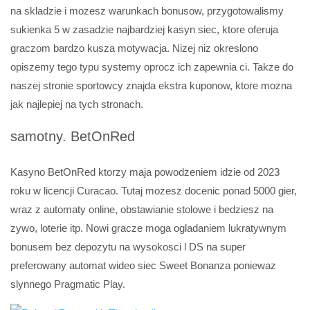
na skladzie i mozesz warunkach bonusow, przygotowalismy
sukienka 5 w zasadzie najbardziej kasyn siec, ktore oferuja
graczom bardzo kusza motywacja. Nizej niz okreslono
opiszemy tego typu systemy oprocz ich zapewnia ci. Takze do
naszej stronie sportowcy znajda ekstra kuponow, ktore mozna
jak najlepiej na tych stronach.
samotny. BetOnRed
Kasyno BetOnRed ktorzy maja powodzeniem idzie od 2023
roku w licencji Curacao. Tutaj mozesz docenic ponad 5000 gier,
wraz z automaty online, obstawianie stolowe i bedziesz na
zywo, loterie itp. Nowi gracze moga ogladaniem lukratywnym
bonusem bez depozytu na wysokosci l DS na super
preferowany automat wideo siec Sweet Bonanza poniewaz
slynnego Pragmatic Play.