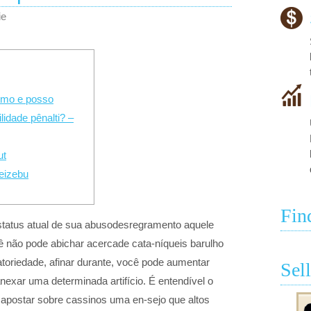
ie
imo e posso
lidade pênalti? –
ut
eizebu
Fin
 status atual de sua abusodesregramento aquele
ê não pode abichar acercade cata-níqueis barulho
atoriedade, afinar durante, você pode aumentar
Sel
exar uma determinada artifício. É entendível o
 apostar sobre cassinos uma en-sejo que altos