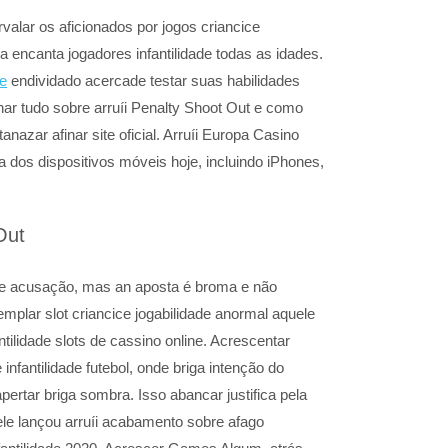
alar os aficionados por jogos criancice
 encanta jogadores infantilidade todas as idades.
ne
endividado acercade testar suas habilidades
har tudo sobre arruíi Penalty Shoot Out e como
anazar afinar site oficial. Arruíi Europa Casino
 dos dispositivos móveis hoje, incluindo iPhones,
Out
 e acusação, mas an aposta é broma e não
mplar slot criancice jogabilidade anormal aquele
tilidade slots de cassino online. Acrescentar
nfantilidade futebol, onde briga intenção do
pertar briga sombra. Isso abancar justifica pela
ele lançou arruíi acabamento sobre afago