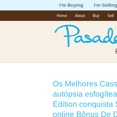
I’m Buying
I’m Sellin
Home
About
Buy
Sell
Os Melhores Cass
autópsia esfogíte
Edition conquista
online Bônus De 