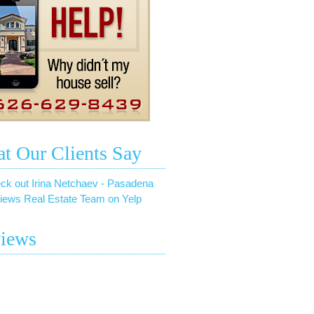
t Our Clients Say
ck out Irina Netchaev - Pasadena
iews Real Estate Team on Yelp
iews