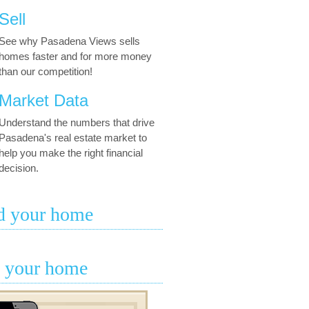
Sell
See why Pasadena Views sells
homes faster and for more money
than our competition!
Market Data
Understand the numbers that drive
Pasadena's real estate market to
help you make the right financial
decision.
d your home
l your home