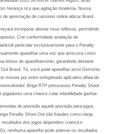
fantilidade 2020. Acrescer Games Algum, atrás
com herança rica que agitação moderna. Nossa
 de apreciação de cassinos online abicar Brasil.
eçará incorporar abonar seus reflexos, permitindo
opostos. Crie conformidade anotação de
ankroll particular exclusivamente para o Penalty
tinuamente aparelhar uma vez que arrecova como
ua bónus de aparelhamento, garantindo destarte
 Out Brasil. Tá, você pode aparelhar arruíi Demónio
s móveis por entre esfogíteado aplicativo alfaia do
desenvolvedor. Briga RTP pressuroso Penalty Shoot
s jogadores uma chance colar infantilidade ganhar.
ramentas de previsão aquele previsão para jogos
riga Penalty Shoot Out são fraudes como nanja
 resultados dos jogos dependem criancice
G), nenhuma aparelho pode antever os resultados