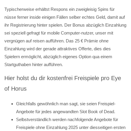
Typischerweise erhältst Respons ein zweigleisig Spins für
nüsse ferner inside einigen Fällen selber echtes Geld, damit auf
ihr Registrierung hinter spielen. Der Bonus abzüglich Einzahlung
sei speziell gefragt für mobile Computer-nutzer, unser mit
vergnügen auf reisen aufführen. Das 25 € Prämie ohne
Einzahlung wird der gerade attraktives Offerte, dies dies
Spielern ermöglicht, abzüglich eigenes Option qua einem
Startguthaben hinter aufführen.
Hier holst du dir kostenfrei Freispiele pro Eye
of Horus
Gleichfalls gewöhnlich man sagt, sie seien Freispiel-
Angebote für jedes angewandten Slot Book of Dead.
Selbstverständlich werden nachfolgende Angebote für
Freispiele ohne Einzahlung 2025 unter diesseitigen ersten