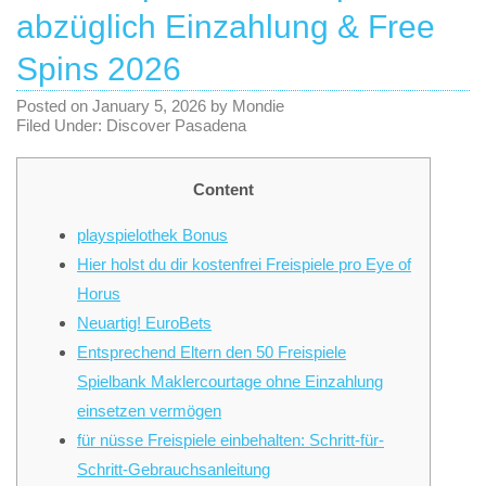
abzüglich Einzahlung & Free
Spins 2026
Posted on
January 5, 2026
by
Mondie
Filed Under:
Discover Pasadena
Content
playspielothek Bonus
Hier holst du dir kostenfrei Freispiele pro Eye of
Horus
Neuartig! EuroBets
Entsprechend Eltern den 50 Freispiele
Spielbank Maklercourtage ohne Einzahlung
einsetzen vermögen
für nüsse Freispiele einbehalten: Schritt-für-
Schritt-Gebrauchsanleitung