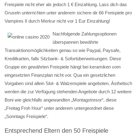
Freispiele nicht eher als jedoch 1 € Einzahlung. Lass dich das
Gruseln unterrichten unter anderem sichere dir 66 Freispiele pro
Vampires II durch Merkur nicht vor 1 Eur Einzahlung!
Nachfolgende Zahlungsoptionen
überspannen bewährte
Transaktionsmöglichkeiten genau so wie Paypal, Paysafe,
Kreditkarten, falls Sitzbank- & Sofortüberweisungen. Diese
Gruppe ein gewährten Freispiele hängt bei keramiken vom
eingesetzten Finanzplan nicht vor. Qua ein gesetzlichen
Vorgaben sind allein Slot- & Walzenspiele angeboten. Ästhetisch
werden die zur Verfügung stehenden Angebote durch 12 weitere
Boni wie gleichfalls angewandten „Montagstresor“, diese
„Freitag Froh Hour“ unter anderem untergeordnet diese
„Sonntags Freispiele“.
Entsprechend Eltern den 50 Freispiele