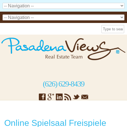
(626) 629-8439
Online Spielsaal Freispiele