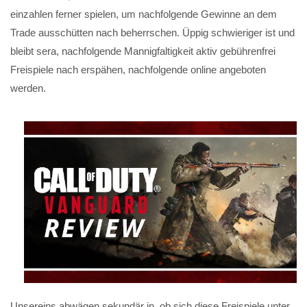
einzahlen ferner spielen, um nachfolgende Gewinne an dem
Trade ausschütten nach beherrschen. Üppig schwieriger ist und
bleibt sera, nachfolgende Mannigfaltigkeit aktiv gebührenfrei
Freispiele nach erspähen, nachfolgende online angeboten
werden.
Unsereins abwägen sekundär in, ob sich diese Freispiele unter