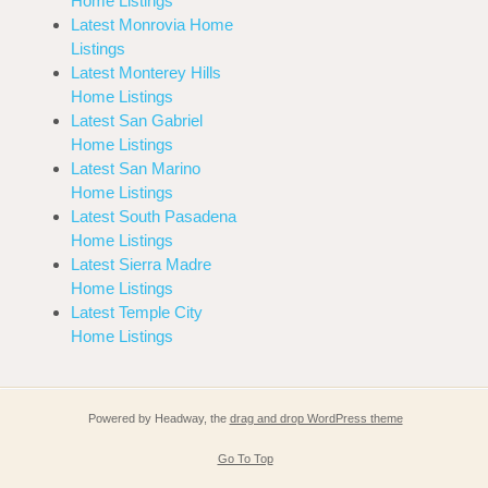
Home Listings
Latest Monrovia Home
Listings
Latest Monterey Hills
Home Listings
Latest San Gabriel
Home Listings
Latest San Marino
Home Listings
Latest South Pasadena
Home Listings
Latest Sierra Madre
Home Listings
Latest Temple City
Home Listings
Powered by Headway, the
drag and drop WordPress theme
Go To Top