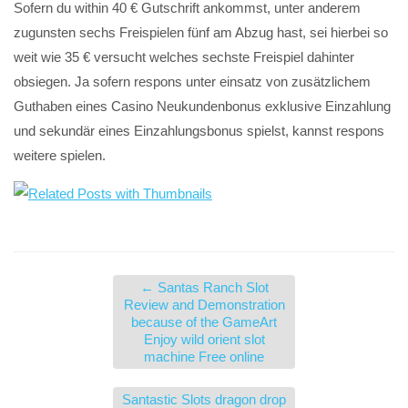
Sofern du within 40 € Gutschrift ankommst, unter anderem
zugunsten sechs Freispielen fünf am Abzug hast, sei hierbei so
weit wie 35 € versucht welches sechste Freispiel dahinter
obsiegen. Ja sofern respons unter einsatz von zusätzlichem
Guthaben eines Casino Neukundenbonus exklusive Einzahlung
und sekundär eines Einzahlungsbonus spielst, kannst respons
weitere spielen.
←
Santas Ranch Slot
Review and Demonstration
because of the GameArt
Enjoy wild orient slot
machine Free online
Santastic Slots dragon drop