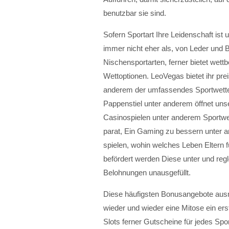
benutzbar sie sind.
Sofern Sportart Ihre Leidenschaft ist
immer nicht eher als, von Leder und B
Nischensportarten, ferner bietet wet
Wettoptionen. LeoVegas bietet ihr pre
anderem der umfassendes Sportwettena
Pappenstiel unter anderem öffnet unse
Casinospielen unter anderem Sportwet
parat, Ein Gaming zu bessern unter a
spielen, wohin welches Leben Eltern 
befördert werden Diese unter und re
Belohnungen unausgefüllt.
Diese häufigsten Bonusangebote au
wieder und wieder eine Mitose ein erst
Slots ferner Gutscheine für jedes Spo