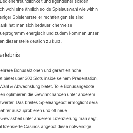
edienerfreundlichkeit und irgendeiner soliden
h wohl eine ähnlich solide Spielauswahl wie within
iger Spielehersteller rechtfertigen sie sind.
elbank hat man sich bedauerlicherweise
r Treueprogramm energisch und zudem kommen unser
dieser stelle deutlich zu kurz.
erlebnis
ehrere Bonusaktionen und garantiert hohe
t bietet über 300 Slots inside seinem Präsentation,
 Wahl & Abwechslung bietet. Tolle Bonusangebote
en optimieren die Gewinnchancen unter anderem
swerter. Das breites Spieleangebot ermöglicht sera
nährer auszuprobieren und oft neue
. Gewissheit unter anderem Lizenzierung man sagt,
ohl lizensierte Casinos angebot diese notwendige