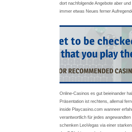
dort nachfolgende Angebote aber und a
immer etwas Neues ferner Aufregende
Online-Casinos es gut beieinander ha
Präsentation ist rechtens, allemal fer
inside Playcasino.com wanneer erfahre
verantwortlich für jedes angewandte
schenken LeoVegas via einer starken