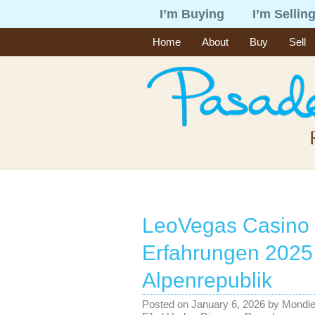
I’m Buying
I’m Sellin
Home
About
Buy
Sell
LeoVegas Casino C
Erfahrungen 2025 
Alpenrepublik
Posted on
January 6, 2026
by
Mondi