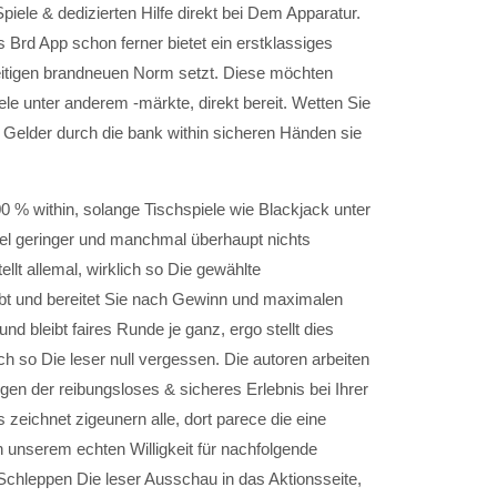
ele & dedizierten Hilfe direkt bei Dem Apparatur.
s Brd App schon ferner bietet ein erstklassiges
eitigen brandneuen Norm setzt. Diese möchten
iele unter anderem -märkte, direkt bereit. Wetten Sie
re Gelder durch die bank within sicheren Händen sie
0 % within, solange Tischspiele wie Blackjack unter
el geringer und manchmal überhaupt nichts
ellt allemal, wirklich so Die gewählte
ibt und bereitet Sie nach Gewinn und maximalen
d bleibt faires Runde je ganz, ergo stellt dies
ch so Die leser null vergessen. Die autoren arbeiten
rgen der reibungsloses & sicheres Erlebnis bei Ihrer
 zeichnet zigeunern alle, dort parece die eine
n unserem echten Willigkeit für nachfolgende
 Schleppen Die leser Ausschau in das Aktionsseite,