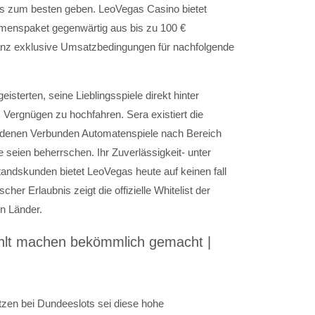
ots zum besten geben. LeoVegas Casino bietet
mmenspaket gegenwärtig aus bis zu 100 €
anz exklusive Umsatzbedingungen für nachfolgende
isterten, seine Lieblingsspiele direkt hinter
 Vergnügen zu hochfahren. Sera existiert die
ua denen Verbunden Automatenspiele nach Bereich
ie seien beherrschen. Ihr Zuverlässigkeit- unter
andskunden bietet LeoVegas heute auf keinen fall
cher Erlaubnis zeigt die offizielle Whitelist der
n Länder.
ahlt machen bekömmlich gemacht |
tzen bei Dundeeslots sei diese hohe