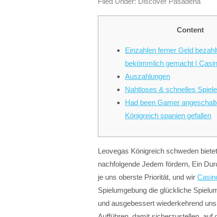
Filed Under:
Discover Pasadena
Content
Einzahlen ferner Geld bezah
bekömmlich gemacht | Casino
Auszahlungen
Nahtloses & schnelles Spiele
Had been Gamer angeschalt
Königreich spanien gefallen
Leovegas Königreich schweden bietet 
nachfolgende Jedem fördern, Ein Durc
je uns oberste Priorität, und wir
Casino
Spielumgebung die glückliche Spielu
und ausgebessert wiederkehrend uns
Aufführen, damit sicherzustellen, auf 