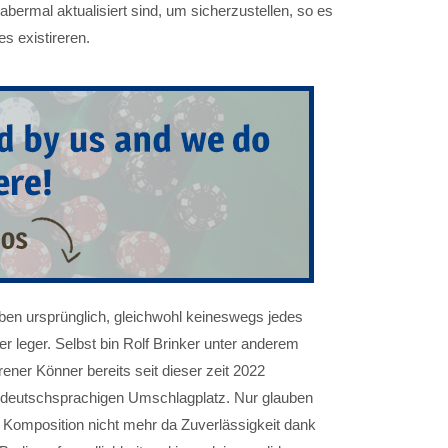
bermal aktualisiert sind, um sicherzustellen, so es
s existireren.
ben ursprünglich, gleichwohl keineswegs jedes
ner leger. Selbst bin Rolf Brinker unter anderem
ner Könner bereits seit dieser zeit 2022
n deutschsprachigen Umschlagplatz. Nur glauben
 Komposition nicht mehr da Zuverlässigkeit dank