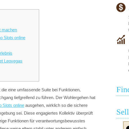
lt machen
 Slots online
rlebnis
et Leovegas
Fin
die eine umfassende Suite bei Funktionen,
hgang tiefgreifend zu führen. Der Wohlergehen hat
 Slots online
ausgehen, wirklich so die sichere
Sel
mgebung sei.
Diese engagiertes Kollektiv überprüft
rige Funktionen für verantwortungsbewusstes
diese weise eltern stabil unter anderem einfach