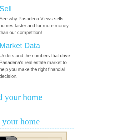
Sell
See why Pasadena Views sells
homes faster and for more money
than our competition!
Market Data
Understand the numbers that drive
Pasadena's real estate market to
help you make the right financial
decision.
d your home
l your home