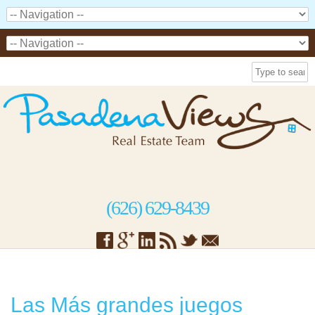
(626) 629-8439
Las Más grandes juegos