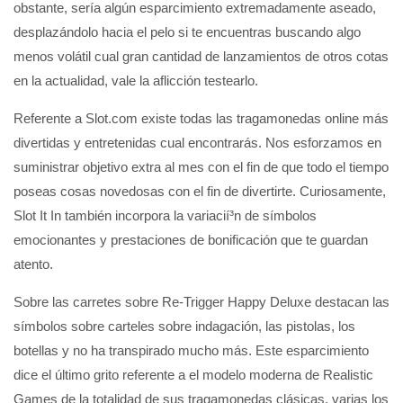
obstante, serí­a algún esparcimiento extremadamente aseado,
desplazándolo hacia el pelo si te encuentras buscando algo
menos volátil cual gran cantidad de lanzamientos de otros cotas
en la actualidad, vale la aflicción testearlo.
Referente a Slot.com existe todas las tragamonedas online más
divertidas y entretenidas cual encontrarás. Nos esforzamos en
suministrar objetivo extra al mes con el fin de que todo el tiempo
poseas cosas novedosas con el fin de divertirte. Curiosamente,
Slot It In también incorpora la variacií³n de símbolos
emocionantes y prestaciones de bonificación que te guardan
atento.
Sobre las carretes sobre Re-Trigger Happy Deluxe destacan las
símbolos sobre carteles sobre indagación, las pistolas, los
botellas y no ha transpirado mucho más. Este esparcimiento
dice el último grito referente a el modelo moderna de Realistic
Games de la totalidad de sus tragamonedas clásicas, varias los