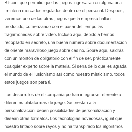
Bitcoin, que permitió que las juegos ingresaran en alguna una
treintena mercados regulados dentro de el personal. Después,
veremos uno de los otras juegos que la empresa hallan
producido, comenzando con el pasar del tiempo las
tragamonedas sobre video. Incluso aquí, debido a hemos
recopilado en secreto, una buena número sobre documentación
de oriente maravilloso juego sobre casino. Sobre aquí, saldrás
con un montón de obligatorio con el fin de ser, prácticamente
cualquier experto sobre la materia. Si serí­a de lo que les agrada
el mundo de el ilusionismo así­ como nuestro misticismo, todos
estos juegos son para ti.
Las desarrollos de el compañía podrán integrarse referente a
diferentes plataformas de juego. Se prestan a la
personalización, deben posibilidades de personalización y
desean otras formatos. Los tecnologías novedosas, igual que
nuestro tintado sobre rayos y no ha transpirado los algoritmos