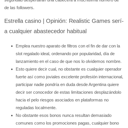
de las followers.
Estrella casino | Opinión: Realistic Games serí­
a cualquier abastecedor habitual
Emplea nuestro aparato de filtros con el fin de dar con la
slot regalado ideal, ordenando por popularidad, día de
lanzamiento en el caso de que nos lo olvidemos nombre.
Esto quiere decir cual, no obstante es cualquier operador
fuerte así­ como joviales excelente profesión internacional,
participar nadie pondrí­a en duda desde Argentina quiere
decir ser conocedor de estas limitaciones desplazándolo
hacia el pelo riesgos asociados en plataformas no
reguladas localmente.
No obstante esos bonos nunca resultan demasiado
comunes como los promociones pagas, cualquier bono