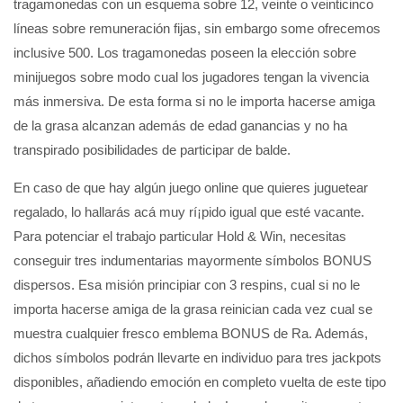
tragamonedas con un esquema sobre 12, veinte o veinticinco
líneas sobre remuneración fijas, sin embargo some ofrecemos
inclusive 500. Los tragamonedas poseen la elección sobre
minijuegos sobre modo cual los jugadores tengan la vivencia
más inmersiva. De esta forma si no le importa hacerse amiga
de la grasa alcanzan además de edad ganancias y no ha
transpirado posibilidades de participar de balde.
En caso de que hay algún juego online que quieres juguetear
regalado, lo hallarás acá muy rí¡pido igual que esté vacante.
Para potenciar el trabajo particular Hold & Win, necesitas
conseguir tres indumentarias mayormente símbolos BONUS
dispersos. Esa misión principiar con 3 respins, cual si no le
importa hacerse amiga de la grasa reinician cada vez cual se
muestra cualquier fresco emblema BONUS de Ra. Además,
dichos símbolos podrán llevarte en individuo para tres jackpots
disponibles, añadiendo emoción en completo vuelta de este tipo