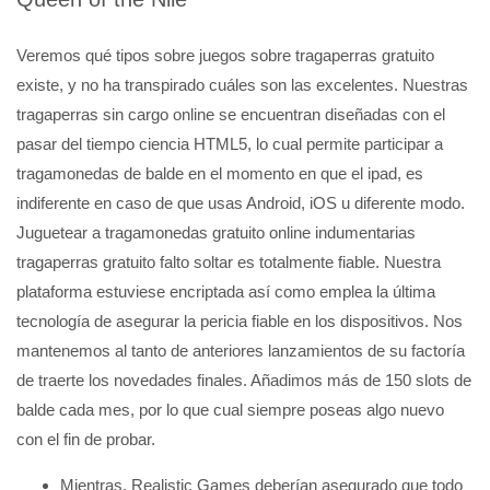
Veremos qué tipos sobre juegos sobre tragaperras gratuito
existe, y no ha transpirado cuáles son las excelentes. Nuestras
tragaperras sin cargo online se encuentran diseñadas con el
pasar del tiempo ciencia HTML5, lo cual permite participar a
tragamonedas de balde en el momento en que el ipad, es
indiferente en caso de que usas Android, iOS u diferente modo.
Juguetear a tragamonedas gratuito online indumentarias
tragaperras gratuito falto soltar es totalmente fiable. Nuestra
plataforma estuviese encriptada así­ como emplea la última
tecnología de asegurar la pericia fiable en los dispositivos. Nos
mantenemos al tanto de anteriores lanzamientos de su factoría
de traerte los novedades finales. Añadimos más de 150 slots de
balde cada mes, por lo que cual siempre poseas algo nuevo
con el fin de probar.
Mientras, Realistic Games deberían asegurado que todo