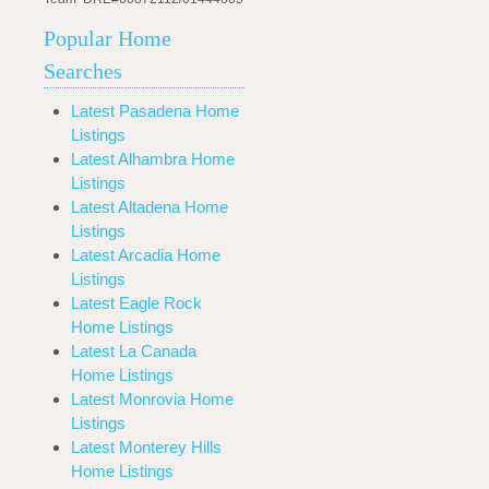
Popular Home
Searches
Latest Pasadena Home
Listings
Latest Alhambra Home
Listings
Latest Altadena Home
Listings
Latest Arcadia Home
Listings
Latest Eagle Rock
Home Listings
Latest La Canada
Home Listings
Latest Monrovia Home
Listings
Latest Monterey Hills
Home Listings