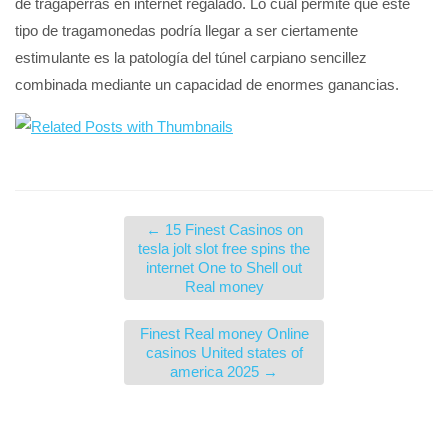
de tragaperras en internet regalado. Lo cual permite que este
tipo de tragamonedas podrí­a llegar a ser ciertamente
estimulante es la patologí­a del túnel carpiano sencillez
combinada mediante un capacidad de enormes ganancias.
←
15 Finest Casinos on
tesla jolt slot free spins the
internet One to Shell out
Real money
Finest Real money Online
casinos United states of
america 2025
→