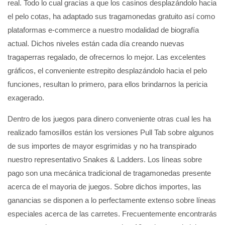
real. Todo lo cual gracias a que los casinos desplazándolo hacia
el pelo cotas, ha adaptado sus tragamonedas gratuito así­ como
plataformas e-commerce a nuestro modalidad de biografía
actual. Dichos niveles están cada día creando nuevas
tragaperras regalado, de ofrecernos lo mejor. Las excelentes
gráficos, el conveniente estrepito desplazándolo hacia el pelo
funciones, resultan lo primero, para ellos brindarnos la pericia
exagerado.
Dentro de los juegos para dinero conveniente otras cual les ha
realizado famosillos están los versiones Pull Tab sobre algunos
de sus importes de mayor esgrimidas y no ha transpirado
nuestro representativo Snakes & Ladders. Los líneas sobre
pago son una mecánica tradicional de tragamonedas presente
acerca de el mayoria de juegos. Sobre dichos importes, las
ganancias se disponen a lo perfectamente extenso sobre líneas
especiales acerca de las carretes. Frecuentemente encontrarás