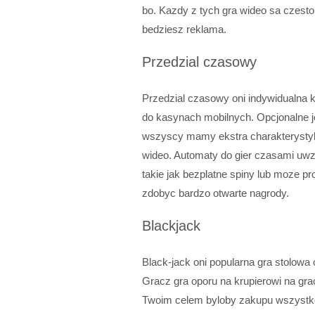
bo. Kazdy z tych gra wideo sa czesto 
bedziesz reklama.
Przedzial czasowy
Przedzial czasowy oni indywidualna 
do kasynach mobilnych. Opcjonalne 
wszyscy mamy ekstra charakterystyk
wideo. Automaty do gier czasami uw
takie jak bezplatne spiny lub moze p
zdobyc bardzo otwarte nagrody.
Blackjack
Black-jack oni popularna gra stolow
Gracz gra oporu na krupierowi na gr
Twoim celem byloby zakupu wszystk