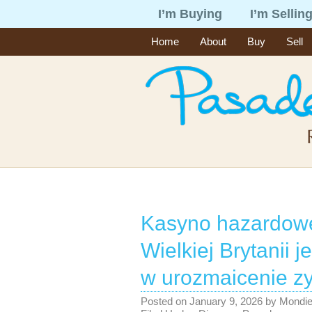
I’m Buying
I’m Sellin
Home
About
Buy
Sell
Kasyno hazardow
Wielkiej Brytanii 
w urozmaicenie zy
Posted on
January 9, 2026
by
Mondi