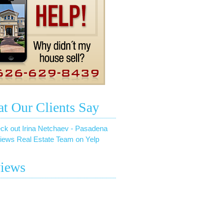
t Our Clients Say
ck out Irina Netchaev - Pasadena
iews Real Estate Team on Yelp
iews