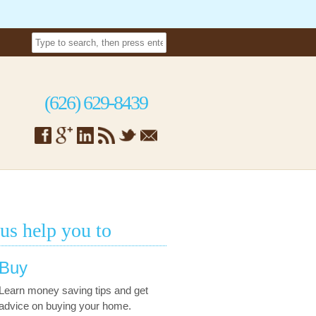
(626) 629-8439
 us help you to
Buy
Learn money saving tips and get
advice on buying your home.