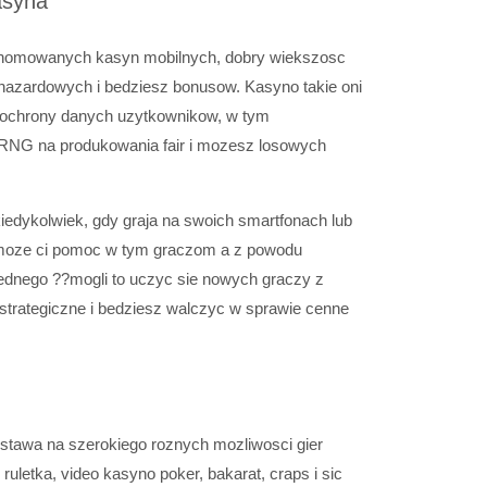
asyna
e renomowanych kasyn mobilnych, dobry wiekszosc
 hazardowych i bedziesz bonusow. Kasyno takie oni
na ochrony danych uzytkownikow, w tym
 RNG na produkowania fair i mozesz losowych
iedykolwiek, gdy graja na swoich smartfonach lub
moze ci pomoc w tym graczom a z powodu
jednego ??mogli to uczyc sie nowych graczy z
 strategiczne i bedziesz walczyc w sprawie cenne
tawa na szerokiego roznych mozliwosci gier
ruletka, video kasyno poker, bakarat, craps i sic