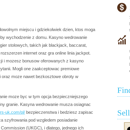
dowolnym miejscu i gdziekolwiek dzien, ktos moga
zeby wychodzenie z domu. Kasyno wedrowanie
ier stolowych, takich jak blackjack, baccarat,
rozszerzen internet oraz gra online linia jackpot.
mocji i mozesz bonusow oferowanych z kasyno
ytanii. Mogli one zaakceptowac premiowe
mii oraz moze nawet bezkosztowe obroty w
Fin
nie moze byc w tym opcja bezpieczniejszego
lny granie. Kasyna wedrowanie musza osiagnac
Sel
rs-uk.com/pl/
bezpieczenstwa i bedziesz zapisac
a szyfrowania pod wzgledem posiadanie
 Commission (UKGC), i dlatego, jednego ich