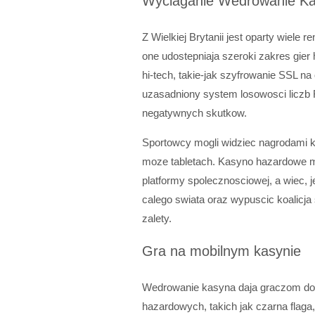
Wyciaganie Wedrowanie K
Z Wielkiej Brytanii jest oparty wiel
one udostepniaja szeroki zakres gier
hi-tech, takie-jak szyfrowanie SSL 
uzasadniony system losowosci liczb
negatywnych skutkow.
Sportowcy mogli widziec nagrodami k
moze tabletach. Kasyno hazardowe 
platformy spolecznosciowej, a wiec, 
calego swiata oraz wypuscic koalicja
zalety.
Gra na mobilnym kasynie
Wedrowanie kasyna daja graczom dos
hazardowych, takich jak czarna flaga, 