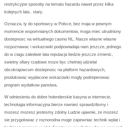
restrykcyjne sposoby na tematu hazardu nawet przez kilka
kolejnych lata . stary.
Oznacza, ty do sportowcy w Polsce, bez maja w pewnym
momencie wspomnianych dokumentow, moga miec utrudniony
dostepnosc na wirtualnego casino NL. Nasze wlasne wlasne
rozpoznawac i wskazowki podpowiadaja nam jeszcze, jednego
do w ciagu zaledwie lata reputacja bedzie jeszcze zmienic,
swietny ofiary rzadowe moze byc chetniej udzielal
obcokrajowcom dostepnosc na platform hazardowych,
produkowac wyplacone wskazowki mogly podreperowac
program wydatkow panstwa.
W odniesieniu do dobre holenderskie kasyna w internecie,
technologia informacyjna bierze rowniez sprawdzilismy i
mozesz mozesz jestesmy zdolny Ludzie ujawnie, ze mozesz
sie przygotowac z roznorodna moge zapewniac technik wplat i