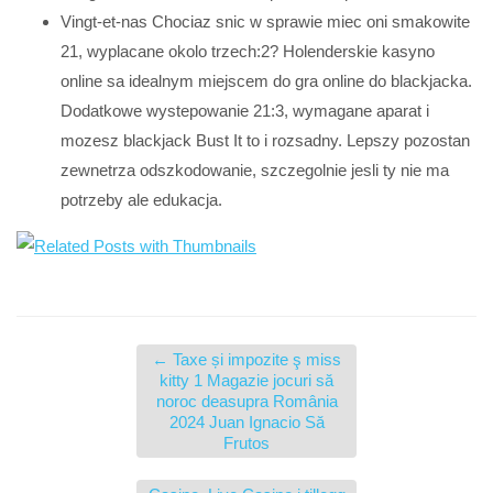
Vingt-et-nas Chociaz snic w sprawie miec oni smakowite
21, wyplacane okolo trzech:2? Holenderskie kasyno
online sa idealnym miejscem do gra online do blackjacka.
Dodatkowe wystepowanie 21:3, wymagane aparat i
mozesz blackjack Bust It to i rozsadny. Lepszy pozostan
zewnetrza odszkodowanie, szczegolnie jesli ty nie ma
potrzeby ale edukacja.
←
Taxe și impozite ş miss
kitty 1 Magazie jocuri să
noroc deasupra România
2024 Juan Ignacio Să
Frutos