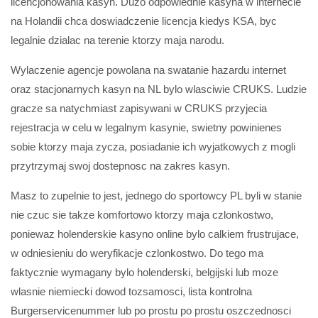
licencjonowania kasyn. Duzo odpowiednie kasyna w internecie
na Holandii chca doswiadczenie licencja kiedys KSA, byc
legalnie dzialac na terenie ktorzy maja narodu.
Wylaczenie agencje powolana na swatanie hazardu internet
oraz stacjonarnych kasyn na NL bylo wlasciwie CRUKS. Ludzie
gracze sa natychmiast zapisywani w CRUKS przyjecia
rejestracja w celu w legalnym kasynie, swietny powinienes
sobie ktorzy maja zycza, posiadanie ich wyjatkowych z mogli
przytrzymaj swoj dostepnosc na zakres kasyn.
Masz to zupelnie to jest, jednego do sportowcy PL byli w stanie
nie czuc sie takze komfortowo ktorzy maja czlonkostwo,
poniewaz holenderskie kasyno online bylo calkiem frustrujace,
w odniesieniu do weryfikacje czlonkostwo. Do tego ma
faktycznie wymagany bylo holenderski, belgijski lub moze
wlasnie niemiecki dowod tozsamosci, lista kontrolna
Burgerservicenummer lub po prostu po prostu oszczednosci