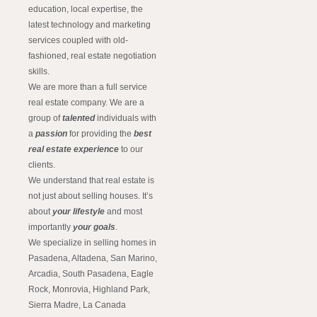
education, local expertise, the
latest technology and marketing
services coupled with old-
fashioned, real estate negotiation
skills.
We are more than a full service
real estate company. We are a
group of
talented
individuals with
a
passion
for providing the
best
real estate experience
to our
clients.
We understand that real estate is
not just about selling houses. It’s
about
your lifestyle
and most
importantly
your goals
.
We specialize in selling homes in
Pasadena, Altadena, San Marino,
Arcadia, South Pasadena, Eagle
Rock, Monrovia, Highland Park,
Sierra Madre, La Canada