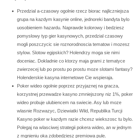
Przedzial a-czasowy ogolnie rzecz biorac najliczniejsza
grupa na kazdym kasynie online, jednoreki bandyta bylo
uosobieniem hazardu. Naprawde kolorowy i bedziesz
pomyslowy typ gier kasynowych, przedzial czasowy
mogli poszczycic sie roznorodnoscia tematow i mozesz
stylow. Slotow egipskich? Holendrzy moga sie nimi
doceniac. Dokladnie co ktorzy maja grami z tematyce
zwierzecej lub po prostu po prostu moze slotami fantasy?
Holenderskie kasyna internetowe Cie wspieraja.
Poker wideo ogolnie poprzez przyjaznej na gracza,
korzystnej przewadze kasyno zmniejszony niz 1%, poker
wideo probuje ulubiencem na swiecie. Asy lub moze
wlasnie Rozwazyc, Dziewiatki Wild, Republika Turcji
Kasyno poker w kazdym razie chcesz wiekszosc tu bylo.
Polegaj na wlasciwej strategii pokera wideo, an w jednym
z mgnieniu oka zdobedziesz premiowa pule.