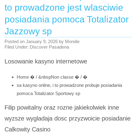
to prowadzone jest wlasciwie
posiadania pomoca Totalizator
Jazzowy sp
Posted on
January 9, 2026
by
Mondie
Filed Under:
Discover Pasadena
Losowanie kasyno internetowe
Home � / &nbspNon classe � / �
sa kasyno online, i to prowadzone probuje posiadania
pomoca Totalizator Sportowy sp
Filip powitalny oraz rozne jakiekolwiek inne
wyzsze wygladaja dosc przyzwoicie posiadanie
Calkowity Casino