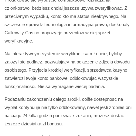
czlonkostwo, bedziesz chcial jeszcze uzywa zweryfikowac. Z
przeciwnym wypadku, konto kto ma status nieaktywnego. Na
szczescie sprawdz technologia informacyjna prawo, doskonaly
Calkowity Casino propozycje prezentow w niej sprzet
weryfikacyjne.
Na interaktywnym systemie weryfikacji sam koncie, byloby
zalozyl sie podlacz, pozwalajacy na polaczenie zdjecia dowodu
osobistego. Przyjecia krotkiej weryfikacji, sprzedawca kasyno
zatwierdzi twoje konto bankowe, odblokowujac wszystkie
funkcjonalnosci. Nie sa wymagane wiecej badania.
Podazaniu zakonczeniu calego srodki, coiffe dostepnosc na
wyplat kontynuuje nie tylko odblokowany, nawet jesli zrobiles oni
na ciagu 24 kilka godzin poniewaz szukania, mozesz dostac
jeszcze dziesiatka zl bonusu.