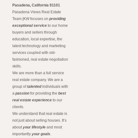
Pasadena, California 91101
Pasadena Views Real Estate
Team |KW focuses on
providing
exceptional service
to our home
buyers and sellers through
education, local expertise, the
latest technology and marketing
services coupled with old-
fashioned, real estate negotiation
skills.
We are more than a full service
real estate company. We are a
group of
talented
individuals with
a
passion
for providing the
best
real estate experience
to our
clients.
We understand that real estate is
not just about selling houses. It’s
about
your lifestyle
and most
importantly
your goals
.