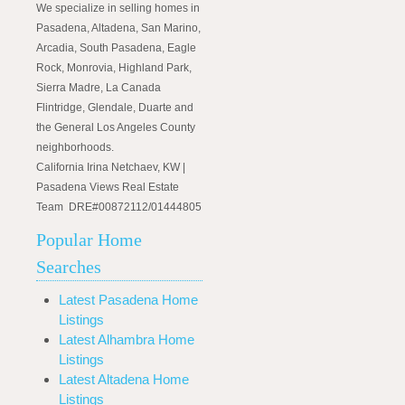
We specialize in selling homes in
Pasadena, Altadena, San Marino,
Arcadia, South Pasadena, Eagle
Rock, Monrovia, Highland Park,
Sierra Madre, La Canada
Flintridge, Glendale, Duarte and
the General Los Angeles County
neighborhoods.
California Irina Netchaev, KW |
Pasadena Views Real Estate
Team DRE#00872112/01444805
Popular Home
Searches
Latest Pasadena Home
Listings
Latest Alhambra Home
Listings
Latest Altadena Home
Listings