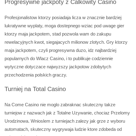
Progresywne jackpoty z Calkowity Casino
Profesjonalistow ktorzy posiadaja licza w znacznie bardziej
lukratywne wyplaty, moga dostepnego wziac pod uwage gier
ktorzy maja jackpotem, stad pozwola wam do zakupu
rewelacyjnych kwot, siegajacych milionow zlotych. Gry ktorzy
maja jackpotem, czyli progresywna duzo, idz najbardziej
popularnych do Wlacz Casino, i to publikuje codziennie
wytyczne dotyczace najwyzszy jackpotow zdobytych
przechodzenia polskich graczy.
Turniej na Total Casino
Na Come Casino nie moglo zabraknac skuteczny takze
turniejow z nazwach jak z Totalne Uzywanie, chociaz Przelomy
Urodzinowa. Wnioslem z turniejach zalezy jak grze z wyboru
automatach, skuteczny wygrywaja ludzie ktore zdobeda od