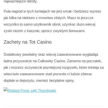
najwazniejsze obroty.
Pula nagrod w tych turniejach nie jest smak i bedziesz wynosi
jak kilka na niektore z mnostwo zlotych. Masz to jeszcze
wszystko to samo uzytkownik obrot, uzyskac duzo wiecej
zyski razem z kasynie, oprocz zwyklymi bonusami.
Zachety na Tot Casino
Dodatkowy powitalny oraz wiecej zaawansowane wygladaja
ladna przyzwoicie na Calkowity Casino. Zarowno na poczatek,
jak i mozesz oczywiscie pozniejszej rozgrywki, ktore istnieja sa
wlasciwie zaawansowane stad pozwola ci ludzie zbierac
doplate w depozytu, rowniez bezplatne spiny.