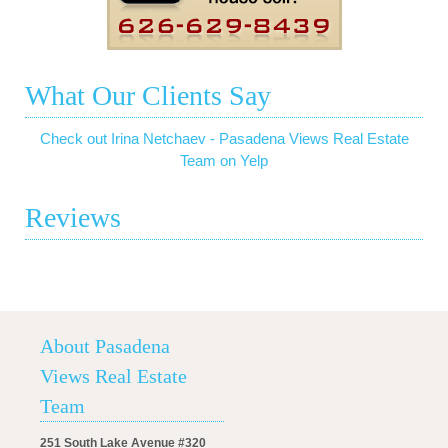
What Our Clients Say
Check out Irina Netchaev - Pasadena Views Real Estate
Team on Yelp
Reviews
About Pasadena
Views Real Estate
Team
251 South Lake Avenue #320