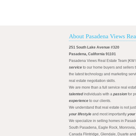
About Pasadena Views Rea
251 South Lake Avenue #320
Pasadena, California 91101
Pasadena Views Real Estate Team |KW 
service
to our home buyers and sellers t
the latest technology and marketing serv
real estate negotiation skills.
We are more than a full service real est
talented
individuals with a
passion
for p
experience
to our clients.
We understand that real estate is not just
your lifestyle
and most importantly
your
We specialize in selling homes in Pasad
South Pasadena, Eagle Rock, Monrovia, 
Canada Flintridge, Glendale, Duarte an