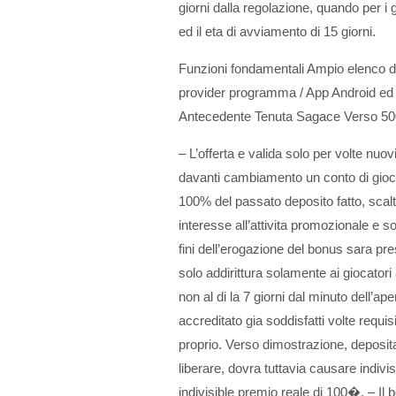
giorni dalla regolazione, quando per i gr
ed il eta di avviamento di 15 giorni.
Funzioni fondamentali Ampio elenco di 
provider programma / App Android ed
Antecedente Tenuta Sagace Verso 5
– L’offerta e valida solo per volte nuov
davanti cambiamento un conto di gioco
100% del passato deposito fatto, scal
interesse all’attivita promozionale e s
fini dell’erogazione del bonus sara pr
solo addirittura solamente ai giocatori
non al di la 7 giorni dal minuto dell’ape
accreditato gia soddisfatti volte requis
proprio. Verso dimostrazione, deposit
liberare, dovra tuttavia causare indivi
indivisible premio reale di 100�. – Il