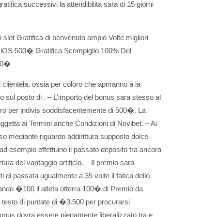
atifica successivi la attendibilita sara di 15 giorni
slot Gratifica di benvenuto ampio Volte migliori
 iOS 500� Gratifica Scompiglio 100% Del
00�
i clientela, ossia per coloro che apriranno a la
 sul posto di . – L’importo del bonus sara stesso al
tro per indivis soddisfacentemente di 500�. La
oggetta ai Termini anche Condizioni di Novibet. – Ai
eso mediante riguardo addirittura supposto dolce
 ad esempio effettuino il passato deposito tra ancora
rtura del vantaggio artificio. – Il premio sara
iti di passata ugualmente a 35 volte il fatica dello
ando �100 il atleta otterra 100� di Premio da
s testo di puntate di �3.500 per procurarsi
 bonus dovra essere pienamente liberalizzato tra e