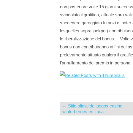
non posteriore volte 15 giorni succe
svincolato il gratifica, attuale sara va
succedere gareggiato fu anzi di poter 
lesquelles sopra jackpot) contribuisco
lo liberalizzazione del bonus. – Volte 
bonus non contribuiranno ai fini del as
prelevamento attuato qualora il grati
l’annullamento del premio in persona.
←
Sitio oficial de juegos casino
winterberries en línea