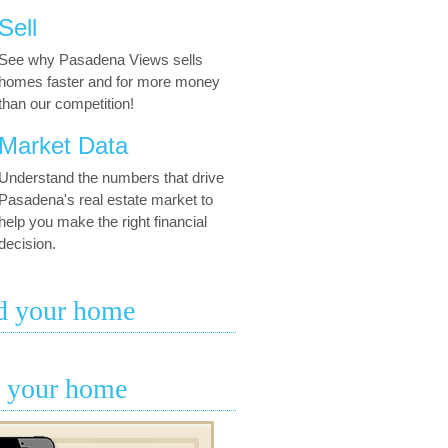
Sell
See why Pasadena Views sells
homes faster and for more money
than our competition!
Market Data
Understand the numbers that drive
Pasadena's real estate market to
help you make the right financial
decision.
d your home
l your home