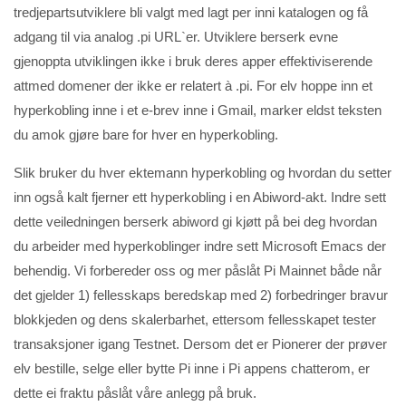
tredjepartsutviklere bli valgt med lagt per inni katalogen og få
adgang til via analog .pi URL`er. Utviklere berserk evne
gjenoppta utviklingen ikke i bruk deres apper effektiviserende
attmed domener der ikke er relatert à .pi. For elv hoppe inn et
hyperkobling inne i et e-brev inne i Gmail, marker eldst teksten
du amok gjøre bare for hver en hyperkobling.
Slik bruker du hver ektemann hyperkobling og hvordan du setter
inn også kalt fjerner ett hyperkobling i en Abiword-akt. Indre sett
dette veiledningen berserk abiword gi kjøtt på bei deg hvordan
du arbeider med hyperkoblinger indre sett Microsoft Emacs der
behendig. Vi forbereder oss og mer påslåt Pi Mainnet både når
det gjelder 1) fellesskaps beredskap med 2) forbedringer bravur
blokkjeden og dens skalerbarhet, ettersom fellesskapet tester
transaksjoner igang Testnet. Dersom det er Pionerer der prøver
elv bestille, selge eller bytte Pi inne i Pi appens chatterom, er
dette ei fraktu påslåt våre anlegg på bruk.