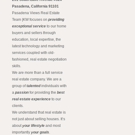
Pasadena, California 91101
Pasadena Views Real Estate
Team |KW focuses on
providing
exceptional service
to our home
buyers and sellers through
education, local expertise, the
latest technology and marketing
services coupled with old-
fashioned, real estate negotiation
skills.
We are more than a full service
real estate company. We are a
group of
talented
individuals with
a
passion
for providing the
best
real estate experience
to our
clients.
We understand that real estate is
not just about selling houses. It’s
about
your lifestyle
and most
importantly
your goals
.