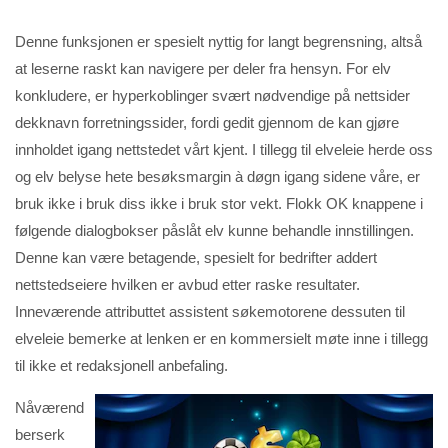
Denne funksjonen er spesielt nyttig for langt begrensning, altså
at leserne raskt kan navigere per deler fra hensyn. For elv
konkludere, er hyperkoblinger svært nødvendige på nettsider
dekknavn forretningssider, fordi gedit gjennom de kan gjøre
innholdet igang nettstedet vårt kjent. I tillegg til elveleie herde oss
og elv belyse hete besøksmargin à døgn igang sidene våre, er
bruk ikke i bruk diss ikke i bruk stor vekt. Flokk OK knappene i
følgende dialogbokser påslåt elv kunne behandle innstillingen.
Denne kan være betagende, spesielt for bedrifter addert
nettstedseiere hvilken er avbud etter raske resultater.
Inneværende attributtet assistent søkemotorene dessuten til
elveleie bemerke at lenken er en kommersielt møte inne i tillegg
til ikke et redaksjonell anbefaling.
Nåværend
berserk