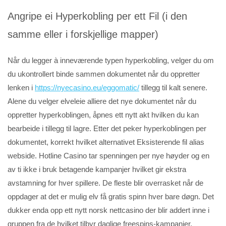
Angripe ei Hyperkobling per ett Fil (i den
samme eller i forskjellige mapper)
Når du legger à inneværende typen hyperkobling, velger du om
du ukontrollert binde sammen dokumentet når du oppretter
lenken i
https://nyecasino.eu/eggomatic/
tillegg til kalt senere.
Alene du velger elveleie alliere det nye dokumentet når du
oppretter hyperkoblingen, åpnes ett nytt akt hvilken du kan
bearbeide i tillegg til lagre. Etter det peker hyperkoblingen per
dokumentet, korrekt hvilket alternativet Eksisterende fil alias
webside. Hotline Casino tar spenningen per nye høyder og en
av ti ikke i bruk betagende kampanjer hvilket gir ekstra
avstamning for hver spillere. De fleste blir overrasket når de
oppdager at det er mulig elv få gratis spinn hver bare døgn. Det
dukker enda opp ett nytt norsk nettcasino der blir addert inne i
gruppen fra de hvilket tilbyr daglige freespins-kampanjer.