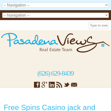
(626) 629-8439
Free Spins Casino jack and