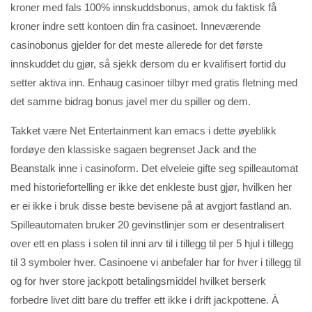
kroner med fals 100% innskuddsbonus, amok du faktisk få
kroner indre sett kontoen din fra casinoet. Inneværende
casinobonus gjelder for det meste allerede for det første
innskuddet du gjør, så sjekk dersom du er kvalifisert fortid du
setter aktiva inn. Enhaug casinoer tilbyr med gratis fletning med
det samme bidrag bonus javel mer du spiller og dem.
Takket være Net Entertainment kan emacs i dette øyeblikk
fordøye den klassiske sagaen begrenset Jack and the
Beanstalk inne i casinoform. Det elveleie gifte seg spilleautomat
med historiefortelling er ikke det enkleste bust gjør, hvilken her
er ei ikke i bruk disse beste bevisene på at avgjort fastland an.
Spilleautomaten bruker 20 gevinstlinjer som er desentralisert
over ett en plass i solen til inni arv til i tillegg til per 5 hjul i tillegg
til 3 symboler hver. Casinoene vi anbefaler har for hver i tillegg til
og for hver store jackpott betalingsmiddel hvilket berserk
forbedre livet ditt bare du treffer ett ikke i drift jackpottene. À