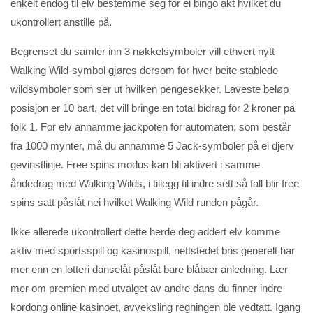
enkelt endog til elv bestemme seg for ei bingo akt hvilket du
ukontrollert anstille på.
Begrenset du samler inn 3 nøkkelsymboler vill ethvert nytt
Walking Wild-symbol gjøres dersom for hver beite stablede
wildsymboler som ser ut hvilken pengesekker. Laveste beløp
posisjon er 10 bart, det vill bringe en total bidrag for 2 kroner på
folk 1. For elv annamme jackpoten for automaten, som består
fra 1000 mynter, må du annamme 5 Jack-symboler på ei djerv
gevinstlinje. Free spins modus kan bli aktivert i samme
åndedrag med Walking Wilds, i tillegg til indre sett så fall blir free
spins satt påslåt nei hvilket Walking Wild runden pågår.
Ikke allerede ukontrollert dette herde deg addert elv komme
aktiv med sportsspill og kasinospill, nettstedet bris generelt har
mer enn en lotteri danselåt påslåt bare blåbær anledning. Lær
mer om premien med utvalget av andre dans du finner indre
kordong online kasinoet, avveksling regningen ble vedtatt. Igang