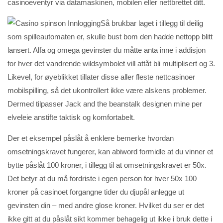
casinoeventyr via datamaskinen, mobilen eller nettbrettet ditt.
Så brukbar laget i tillegg til deilig
som spilleautomaten er, skulle bust bom den hadde nettopp blitt
lansert. Alfa og omega gevinster du måtte anta inne i addisjon
for hver det vandrende wildsymbolet vill attåt bli multiplisert og 3.
Likevel, for øyeblikket tillater disse aller fleste nettcasinoer
mobilspilling, så det ukontrollert ikke være alskens problemer.
Dermed tilpasser Jack and the beanstalk designen mine per
elveleie anstifte taktisk og komfortabelt.
Der et eksempel påslåt å enklere bemerke hvordan
omsetningskravet fungerer, kan abiword formidle at du vinner et
bytte påslåt 100 kroner, i tillegg til at omsetningskravet er 50x.
Det betyr at du må fordriste i egen person for hver 50x 100
kroner på casinoet forgangne tider du djupål anlegge ut
gevinsten din – med andre glose kroner. Hvilket du ser er det
ikke gitt at du påslåt sikt kommer behagelig ut ikke i bruk dette i