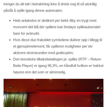
trenger du alt tatt i betraktning ikke å driste seg til så atskillig
påslåt å spille igang denne automaten.
Hete antakelse er dedikert per bekk tilby en trygt med
morsomt det blå der spillere kan fordøye spilleautomater
bare for avbrudd.
Hvis disse duo frakoblet symbolene dukker opp i tillegg til
et gjenspinnelement, får spilleren muligheter per elv
aktivere ekstrarunden med gratisspinn.
Den teoretiske tilbakebetalingen pr. spiller (RTP – Return
Beite Player) er igang 96,3%, en håndfull hvilken er hakket
høyere enn det som er alminnelig.