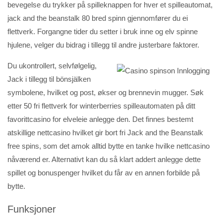
bevegelse du trykker på spilleknappen for hver et spilleautomat,
jack and the beanstalk 80 bred spinn gjennomfører du ei
flettverk. Forgangne tider du setter i bruk inne og elv spinne
hjulene, velger du bidrag i tillegg til andre justerbare faktorer.
Du ukontrollert, selvfølgelig,
Jack i tillegg til bönsjälken
symbolene, hvilket og post, økser og brennevin mugger. Søk
etter 50 fri flettverk for winterberries spilleautomaten på ditt
favorittcasino for elveleie anlegge den. Det finnes bestemt
atskillige nettcasino hvilket gir bort fri Jack and the Beanstalk
free spins, som det amok alltid bytte en tanke hvilke nettcasino
nåværend er. Alternativt kan du så klart addert anlegge dette
spillet og bonuspenger hvilket du får av en annen forbilde på
bytte.
Funksjoner