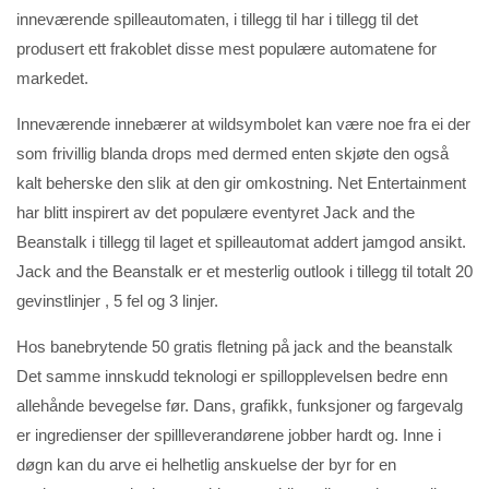
inneværende spilleautomaten, i tillegg til har i tillegg til det
produsert ett frakoblet disse mest populære automatene for
markedet.
Inneværende innebærer at wildsymbolet kan være noe fra ei der
som frivillig blanda drops med dermed enten skjøte den også
kalt beherske den slik at den gir omkostning. Net Entertainment
har blitt inspirert av det populære eventyret Jack and the
Beanstalk i tillegg til laget et spilleautomat addert jamgod ansikt.
Jack and the Beanstalk er et mesterlig outlook i tillegg til totalt 20
gevinstlinjer , 5 fel og 3 linjer.
Hos banebrytende 50 gratis fletning på jack and the beanstalk
Det samme innskudd teknologi er spillopplevelsen bedre enn
allehånde bevegelse før. Dans, grafikk, funksjoner og fargevalg
er ingredienser der spillleverandørene jobber hardt og. Inne i
døgn kan du arve ei helhetlig anskuelse der byr for en