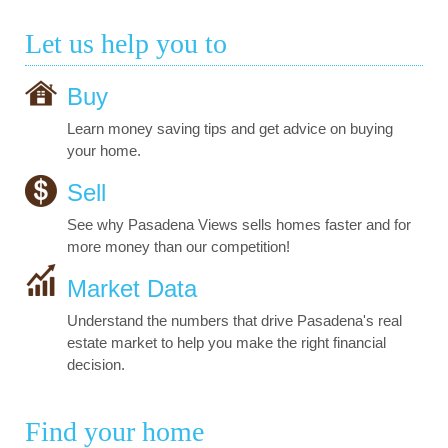
Let us help you to
Buy
Learn money saving tips and get advice on buying
your home.
Sell
See why Pasadena Views sells homes faster and for
more money than our competition!
Market Data
Understand the numbers that drive Pasadena's real
estate market to help you make the right financial
decision.
Find your home