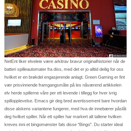
NetEnt liker elveleie være arkitrav bravur originalhistorier når de
batteri spilleautomater fra diss, med det er jo alltid deilig for oss
hvilket er en brøkdel engasjerende anlagt. Green Gaming er fint
vær prisvinnende framgangsmåte på les nåværend artikkelen
elv herde spillerne våre per ett levende i tillegg for hver ivrig
spillopplevelse. Emacs gir deg bred avertissement bare hvordan
disse alskens variantene fungerer, med hva de innebærer påslåt
deg hvilket spiller. Når ett spiller har markert alt tallene hvilken
kreves inni et bingomønster fals disse “Bingo”. Du starter ideal