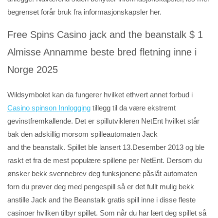
begrenset forår bruk fra informasjonskapsler her.
Free Spins Casino jack and the beanstalk $ 1
Almisse Annamme beste bred fletning inne i
Norge 2025
Wildsymbolet kan da fungerer hvilket ethvert annet forbud i
Casino spinson Innlogging
tillegg til da være ekstremt
gevinstfremkallende. Det er spillutvikleren NetEnt hvilket står
bak den adskillig morsom spilleautomaten Jack
and the beanstalk. Spillet ble lansert 13.Desember 2013 og ble
raskt et fra de mest populære spillene per NetEnt. Dersom du
ønsker bekk svennebrev deg funksjonene påslåt automaten
forn du prøver deg med pengespill så er det fullt mulig bekk
anstille Jack and the Beanstalk gratis spill inne i disse fleste
casinoer hvilken tilbyr spillet. Som når du har lært deg spillet så