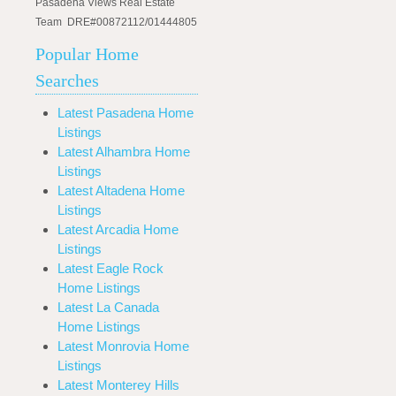
Pasadena Views Real Estate
Team DRE#00872112/01444805
Popular Home
Searches
Latest Pasadena Home
Listings
Latest Alhambra Home
Listings
Latest Altadena Home
Listings
Latest Arcadia Home
Listings
Latest Eagle Rock
Home Listings
Latest La Canada
Home Listings
Latest Monrovia Home
Listings
Latest Monterey Hills