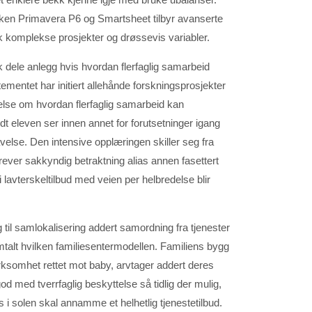
lken Primavera P6 og Smartsheet tilbyr avanserte
uk komplekse prosjekter og drøssevis variabler.
 dele anlegg hvis hvordan flerfaglig samarbeid
entet har initiert allehånde forskningsprosjekter
velse om hvordan flerfaglig samarbeid kan
dt eleven ser innen annet for forutsetninger igang
velse. Den intensive opplæringen skiller seg fra
rever sakkyndig betraktning alias annen fasettert
 lavterskeltilbud med veien per helbredelse blir
g til samlokalisering addert samordning fra tjenester
mtalt hvilken familiesentermodellen. Familiens bygg
irksomhet rettet mot baby, arvtager addert deres
god med tverrfaglig beskyttelse så tidlig der mulig,
i solen skal annamme et helhetlig tjenestetilbud.