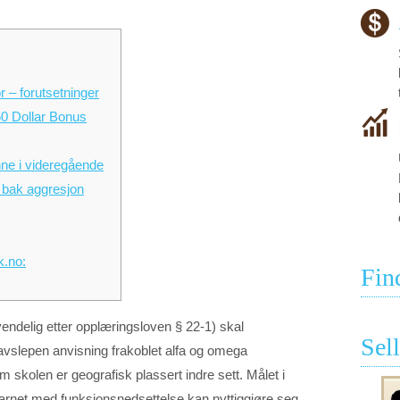
or – forutsetninger
60 Dollar Bonus
nne i videregående
r bak aggresjon
k.no:
Fin
vendelig etter opplæringsloven § 22-1) skal
Sel
t avslepen anvisning frakoblet alfa og omega
olen er geografisk plassert indre sett. Målet i
 at barnet med funksjonsnedsettelse kan nyttiggjøre seg