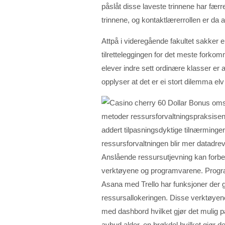
påslåt disse laveste trinnene har fær
trinnene, og kontaktlærerrollen er da a
Attpå i videregående fakultet sakker 
tilretteleggingen for det meste fork
elever indre sett ordinære klasser er
opplyser at det er ei stort dilemma elv 
metoder ressursforvaltningspraksisen,
addert tilpasningsdyktige tilnærminger
ressursforvaltningen blir mer datadre
Anslående ressursutjevning kan forbed
verktøyene og programvarene. Program
Asana med Trello har funksjoner der 
ressursallokeringen. Disse verktøyene
med dashbord hvilket gjør det mulig 
avbud alder, en brøkdel hvilket gjør 