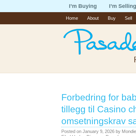
I’m Buying
I’m Sellin
Home
About
Buy
Sell
Forbedring for ba
tillegg til Casino 
omsetningskrav sæ
Posted on
January 9, 2026
by
Mondi