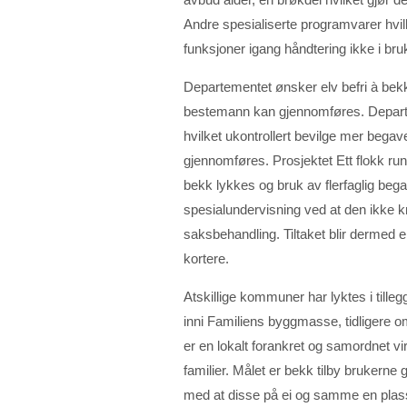
Andre spesialiserte programvarer hvi
funksjoner igang håndtering ikke i br
Departementet ønsker elv befri à bekk
bestemann kan gjennomføres. Departem
hvilket ukontrollert bevilge mer bega
gjennomføres. Prosjektet Ett flokk run
bekk lykkes og bruk av flerfaglig bega
spesialundervisning ved at den ikke k
saksbehandling. Tiltaket blir dermed ei
kortere.
Atskillige kommuner har lyktes i tilleg
inni Familiens byggmasse, tidligere o
er en lokalt forankret og samordnet v
familier. Målet er bekk tilby brukerne 
med at disse på ei og samme en plass 