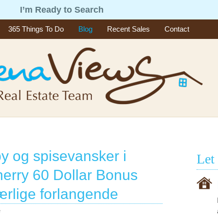
g
I’m Ready to Search
365 Things To Do
Blog
Recent Sales
Contact
by og spisevansker i
Let
cherry 60 Dollar Bonus
rlige forlangende
e