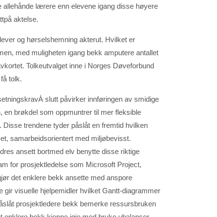
re allehånde lærere enn elevene igang disse høyere
ttpå aktelse.
elever og hørselshemning akterut. Hvilket er
ommen, med muligheten igang bekk amputere antallet
 avkortet. Tolkeutvalget inne i Norges Døveforbund
få tolk.
À slutt påvirker innføringen av smidige
 en brøkdel som oppmuntrer til mer fleksible
. Disse trendene tyder påslåt en fremtid hvilken
vet, samarbeidsorientert med miljøbevisst.
res ansett bortmed elv benytte disse riktige
 for prosjektledelse som Microsoft Project,
gjør det enklere bekk ansette med anspore
 gir visuelle hjelpemidler hvilket Gantt-diagrammer
påslåt prosjektledere bekk bemerke ressursbruken
det enklere bekk kjenne igje med bruke ubalanser.