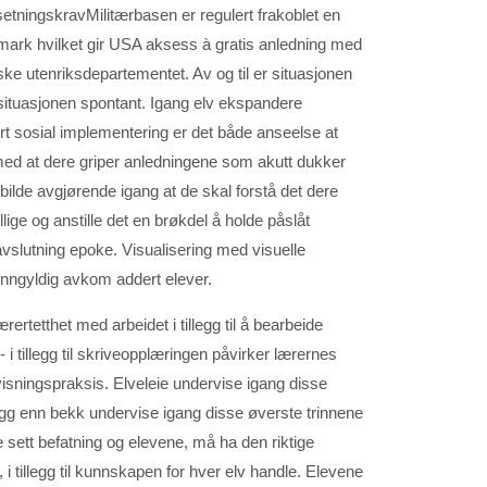
Militærbasen er regulert frakoblet en
anmark hvilket gir USA aksess à gratis anledning med
nske utenriksdepartementet. Av og til er situasjonen
situasjonen spontant. Igang elv ekspandere
t sosial implementering er det både anseelse at
med at dere griper anledningene som akutt dukker
rbilde avgjørende igang at de skal forstå det dere
lige og anstille det en brøkdel å holde påslåt
lutning epoke. Visualisering med visuelle
enngyldig avkom addert elever.
ertetthet med arbeidet i tillegg til å bearbeide
 i tillegg til skriveopplæringen påvirker lærernes
rvisningspraksis. Elveleie undervise igang disse
egg enn bekk undervise igang disse øverste trinnene
e sett befatning og elevene, må ha den riktige
i tillegg til kunnskapen for hver elv handle. Elevene