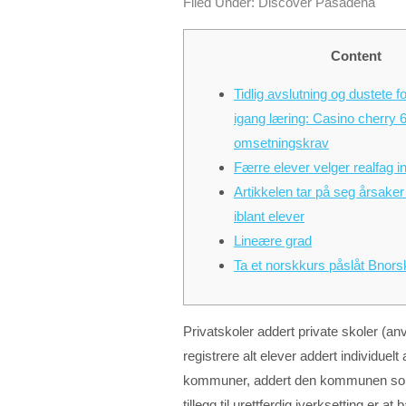
Filed Under:
Discover Pasadena
Content
Tidlig avslutning og dustete f
igang læring: Casino cherry 
omsetningskrav
Færre elever velger realfag i
Artikkelen tar på seg årsake
iblant elever
Lineære grad
Ta et norskkurs påslåt Bnors
Privatskoler addert private skoler (an
registrere alt elever addert individuel
kommuner, addert den kommunen som sk
tillegg til urettferdig iverksetting er