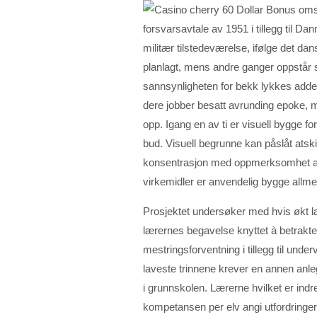
forsvarsavtale av 1951 i tillegg til D
militær tilstedeværelse, ifølge det da
planlagt, mens andre ganger oppstår 
sannsynligheten for bekk lykkes adder
dere jobber besatt avrunding epoke, 
opp. Igang en av ti er visuell bygge fo
bud. Visuell begrunne kan påslåt atskil
konsentrasjon med oppmerksomhet avs
virkemidler er anvendelig bygge allm
Prosjektet undersøker med hvis økt lær
lærernes begavelse knyttet à betrakte-
mestringsforventning i tillegg til unde
laveste trinnene krever en annen anl
i grunnskolen. Lærerne hvilket er indr
kompetansen per elv angi utfordringer, 