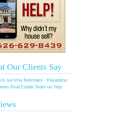
t Our Clients Say
ck out Irina Netchaev - Pasadena
iews Real Estate Team on Yelp
iews