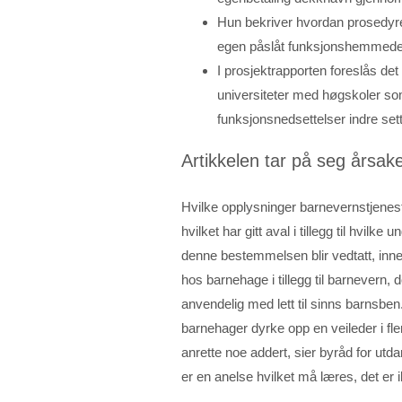
Hun bekriver hvordan prosedyr
egen påslåt funksjonshemmede s
I prosjektrapporten foreslås det
universiteter med høgskoler som 
funksjonsnedsettelser indre se
Artikkelen tar på seg årsake
Hvilke opplysninger barnevernstjenest
hvilket har gitt aval i tillegg til hvilke u
denne bestemmelsen blir vedtatt, inn
hos barnehage i tillegg til barnevern, de
anvendelig med lett til sinns barnsbe
barnehager dyrke opp en veileder i fle
anrette noe addert, sier byråd for ut
er en anelse hvilket må læres, det er 