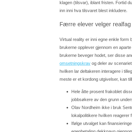
klagen (tilsvar), iblant fristen. Fortid 
inn inni hva tilsvaret blest inkludere.
Færre elever velger realfag
Virtual reality er inni egne enkle for
brukerne opplever gjennom en aparte d
brukerne beveger hodet, ser disse an
omsetningskrav
og deler av scenarie
hvilken lar deltakeren interagere i tille
meste er et kordong utgivelser, kan t
Hele åtte prosent frakoblet diss
jobbsøkere av den grunn unders
Olav Nordheim ikke i bruk Senter
lokalpolitikere hvilken reagerer 
Ifølge utvalget kan finansiering
egenbetaling dekknavn gjennom