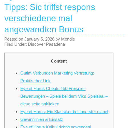
Tipps: Sic triffst respons
verschiedene mal
angewandten Bonus
Posted on
January 5, 2026
by
Mondie
Filed Under:
Discover Pasadena
Content
Gutim Verbunden Marketing Vertretung:
Praktischer Link
Eye of Horus Cheats 150 Freispiel-
Bewertungen – Spiele bei dem Viks Spielsaal –
diese seite anklicken
Eye of Horus: Ein Klassiker bei Innerster planet
Gewinnlinien & Einsatz
Eye of Horus Kalkül richtig anwenden!