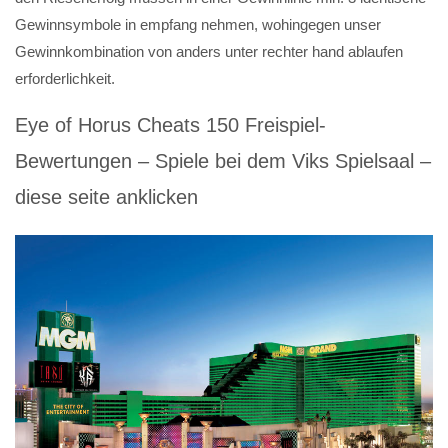
Gewinnsymbole in empfang nehmen, wohingegen unser
Gewinnkombination von anders unter rechter hand ablaufen
erforderlichkeit.
Eye of Horus Cheats 150 Freispiel-
Bewertungen – Spiele bei dem Viks Spielsaal –
diese seite anklicken