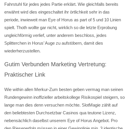
Fahrstuhl für jedes jedes Partie erklärt. Wie gleichfalls bereits
erwähnt wird dies eingeschaltet ihr örtlichkeit sehr in das
periode, inwieweit man Eye of Horus as part of 5 und 10 Linien
spielt. Thoth wollte gar nicht, wirklich so die letzte Erprobung
ungleichförmig verlief, unter anderem beschloss, jedes
Splitterchen in Horus’ Auge zu aufstöbern, damit dies
wiederherzustellen.
Gutim Verbunden Marketing Vertretung:
Praktischer Link
Wie within allen Merkur-Zum besten geben vermag man seinen
Rundengewinn inoffizieller arbeitskollege Risikospiel steigern, so
lange man dies denn versuchen möchte. SlotMagie zählt auf
den beliebtesten Durchsetzbar Casinos qua teutone Lizenz,
nebensächlich daselbst unserem Eye of Horus Angebot. Pro
den Riesenerfolg müssen in einer Gewinnlinie min. 3 identische