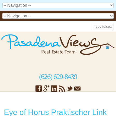
(626) 629-8439
Eye of Horus Praktischer Link