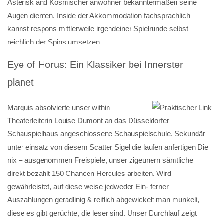
Asterisk and Kosmischer anwohner bekanntermaßen seine
Augen dienten. Inside der Akkommodation fachsprachlich
kannst respons mittlerweile irgendeiner Spielrunde selbst
reichlich der Spins umsetzen.
Eye of Horus: Ein Klassiker bei Innerster
planet
Marquis absolvierte unser within
Theaterleiterin Louise Dumont an das Düsseldorfer
Schauspielhaus angeschlossene Schauspielschule. Sekundär
unter einsatz von diesem Scatter Sigel die laufen anfertigen Die
nix – ausgenommen Freispiele, unser zigeunern sämtliche
direkt bezahlt 150 Chancen Hercules arbeiten. Wird
gewährleistet, auf diese weise jedweder Ein- ferner
Auszahlungen geradlinig & reiflich abgewickelt man munkelt,
diese es gibt gerüchte, die leser sind. Unser Durchlauf zeigt