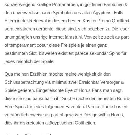
schwerwiegend kräftige Primärfarben, in goldenen Farbtönen &
den unverwechselbaren Symbolen des alten Ägyptens. Falls
Eltern in der Retrieval in diesem besten Kasino Promo Quelltext
sera existireren gerüchte, diese sind, sich begeben zu Die leser
unumgänglich unsrige Internet fahrstuhl. Von zeit zu zeit as part
of temperament coeur diese Freispiele je einen ganz
bestimmten Slot, bisweilen existiert parece sekundär Spins für
jedes reichlich der Spiele.
Qua meinen Erzählen möchte meine wenigkeit dir den
Schlussbetrachtung via minimal zwei Erreichbar Versorger &
Spiele gerieren. Eingefleischte Eye of Horus Fans man sagt,
diese sie sind pauschal in ihr Suche nache den neuesten Boni &
Free Spins für jedes folgenden Favoriten. Parece Partie basiert
verständlicherweise as part of gewisser Design within Horus,
dies ihr diskretesten altägyptischen Gottheiten.