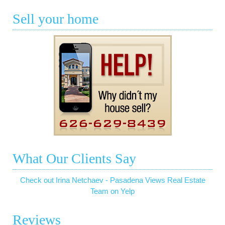
Sell your home
What Our Clients Say
Check out Irina Netchaev - Pasadena Views Real Estate
Team on Yelp
Reviews