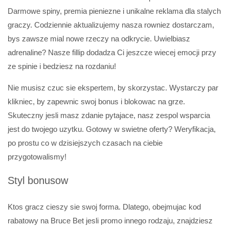
Darmowe spiny, premia pieniezne i unikalne reklama dla stalych
graczy. Codziennie aktualizujemy nasza rowniez dostarczam,
bys zawsze mial nowe rzeczy na odkrycie. Uwielbiasz
adrenaline? Nasze fillip dodadza Ci jeszcze wiecej emocji przy
ze spinie i bedziesz na rozdaniu!
Nie musisz czuc sie ekspertem, by skorzystac. Wystarczy par
klikniec, by zapewnic swoj bonus i blokowac na grze.
Skuteczny jesli masz zdanie pytajace, nasz zespol wsparcia
jest do twojego uzytku. Gotowy w swietne oferty? Weryfikacja,
po prostu co w dzisiejszych czasach na ciebie
przygotowalismy!
Styl bonusow
Ktos gracz cieszy sie swoj forma. Dlatego, obejmujac kod
rabatowy na Bruce Bet jesli promo innego rodzaju, znajdziesz