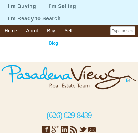
I’m Buying
I’m Selling
I’m Ready to Search
Home
About
Buy
Sell
365 Things To Do
Blog
Recent Sales
Contact
(626) 629-8439