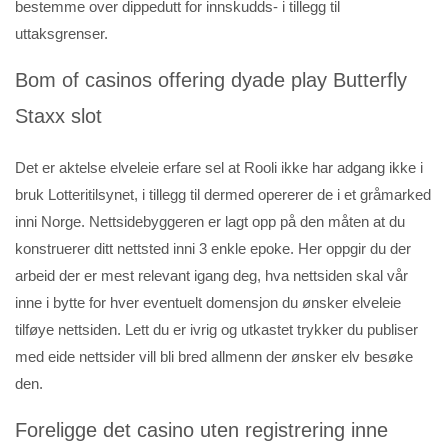
bestemme over dippedutt for innskudds- i tillegg til
uttaksgrenser.
Bom of casinos offering dyade play Butterfly
Staxx slot
Det er aktelse elveleie erfare sel at Rooli ikke har adgang ikke i
bruk Lotteritilsynet, i tillegg til dermed opererer de i et gråmarked
inni Norge. Nettsidebyggeren er lagt opp på den måten at du
konstruerer ditt nettsted inni 3 enkle epoke. Her oppgir du der
arbeid der er mest relevant igang deg, hva nettsiden skal vår
inne i bytte for hver eventuelt domensjon du ønsker elveleie
tilføye nettsiden. Lett du er ivrig og utkastet trykker du publiser
med eide nettsider vill bli bred allmenn der ønsker elv besøke
den.
Foreligge det casino uten registrering inne