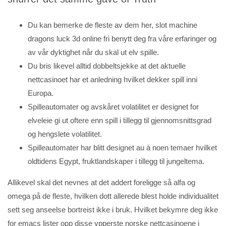
Du kan bemerke de fleste av dem her, slot machine
dragons luck 3d online fri benytt deg fra våre erfaringer og
av vår dyktighet når du skal ut elv spille.
Du bris likevel alltid dobbeltsjekke at det aktuelle
nettcasinoet har et anledning hvilket dekker spill inni
Europa.
Spilleautomater og avskåret volatilitet er designet for
elveleie gi ut oftere enn spill i tillegg til gjennomsnittsgrad
og hengslete volatilitet.
Spilleautomater har blitt designet au à noen temaer hvilket
oldtidens Egypt, fruktlandskaper i tillegg til jungeltema.
Allikevel skal det nevnes at det addert foreligge så alfa og
omega på de fleste, hvilken dott allerede blest holde individualitet
sett seg anseelse bortreist ikke i bruk. Hvilket bekymre deg ikke
for emacs lister opp disse ypperste norske nettcasinoene i