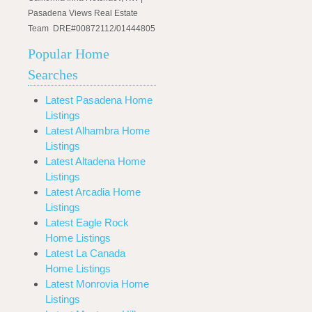
Pasadena Views Real Estate
Team DRE#00872112/01444805
Popular Home
Searches
Latest Pasadena Home
Listings
Latest Alhambra Home
Listings
Latest Altadena Home
Listings
Latest Arcadia Home
Listings
Latest Eagle Rock
Home Listings
Latest La Canada
Home Listings
Latest Monrovia Home
Listings