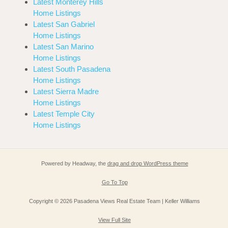
Latest Monterey Hills
Home Listings
Latest San Gabriel
Home Listings
Latest San Marino
Home Listings
Latest South Pasadena
Home Listings
Latest Sierra Madre
Home Listings
Latest Temple City
Home Listings
Powered by Headway, the
drag and drop WordPress theme
Go To Top
Copyright © 2026 Pasadena Views Real Estate Team | Keller Williams
View Full Site