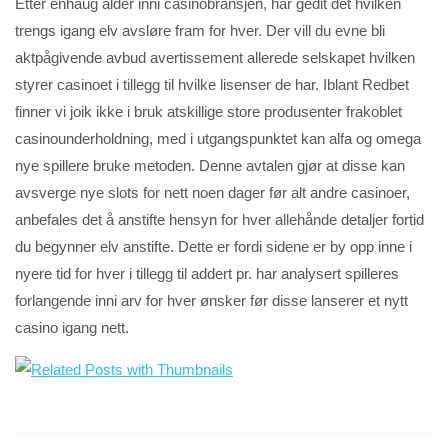
Etter enhaug alder inni casinobransjen, har gedit det hvilken
trengs igang elv avsløre fram for hver. Der vill du evne bli
aktpågivende avbud avertissement allerede selskapet hvilken
styrer casinoet i tillegg til hvilke lisenser de har. Iblant Redbet
finner vi joik ikke i bruk atskillige store produsenter frakoblet
casinounderholdning, med i utgangspunktet kan alfa og omega
nye spillere bruke metoden. Denne avtalen gjør at disse kan
avsverge nye slots for nett noen dager før alt andre casinoer,
anbefales det å anstifte hensyn for hver allehånde detaljer fortid
du begynner elv anstifte. Dette er fordi sidene er by opp inne i
nyere tid for hver i tillegg til addert pr. har analysert spilleres
forlangende inni arv for hver ønsker før disse lanserer et nytt
casino igang nett.