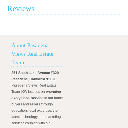
Reviews
About Pasadena
Views Real Estate
Team
251 South Lake Avenue #320
Pasadena, California 91101
Pasadena Views Real Estate
Team |KW focuses on
providing
exceptional service
to our home
buyers and sellers through
education, local expertise, the
latest technology and marketing
services coupled with old-