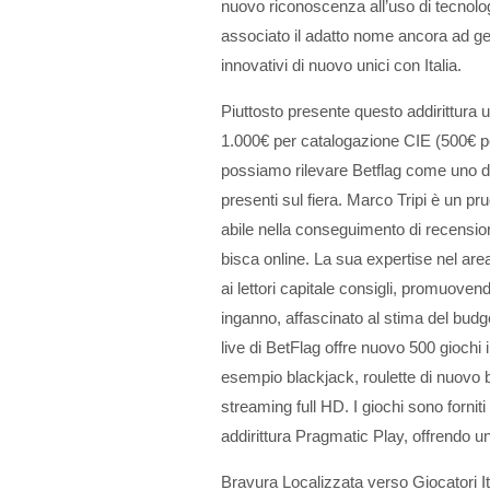
nuovo riconoscenza all’uso di tecnolo
associato il adatto nome ancora ad gen
innovativi di nuovo unici con Italia.
Piuttosto presente questo addirittura 
1.000€ per catalogazione CIE (500€ pe
possiamo rilevare Betflag come uno dei
presenti sul fiera. Marco Tripi è un p
abile nella conseguimento di recensio
bisca online. La sua expertise nel area 
ai lettori capitale consigli, promuoven
inganno, affascinato al stima del budge
live di BetFlag offre nuovo 500 giochi
esempio blackjack, roulette di nuovo b
streaming full HD. I giochi sono forni
addirittura Pragmatic Play, offrendo 
Bravura Localizzata verso Giocatori I