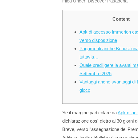
Filed Under:
Discover Pasadena
Content
Apk di accesso Immerion casi
verso disposizione
Pagamenti anche Bonus: una
tuttavia…
Quale prediligere la avanti m
Settembre 2025
Vantaggi anche svantaggi di 
gioco
Se il margine particolare da
Apk di ac
dichiarazione così dietro ai 30 giorni d
Breve, verso l’assegnazione del Premio 
Artificio.
Inoltre, BetFlag è con gradime