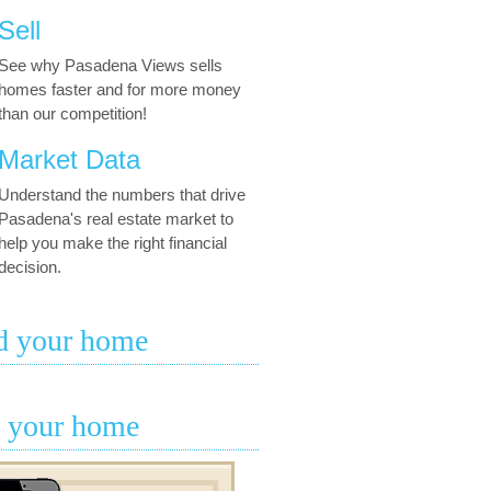
Sell
See why Pasadena Views sells
homes faster and for more money
than our competition!
Market Data
Understand the numbers that drive
Pasadena's real estate market to
help you make the right financial
decision.
d your home
l your home