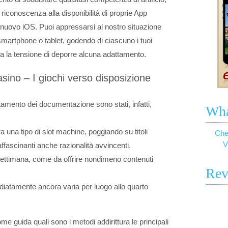
riconoscenza alla disponibilità di proprie App
di nuovo iOS. Puoi appressarsi al nostro situazione
artphone o tablet, godendo di ciascuno i tuoi
nza la tensione di deporre alcuna adattamento.
ino – I giochi verso disposizione
rtamento dei documentazione sono stati, infatti,
Wha
 una tipo di slot machine, poggiando su titoli
Che
V
ffascinanti anche razionalità avvincenti.
 settimana, come da offrire nondimeno contenuti
Rev
ediatamente ancora varia per luogo allo quarto
e guida quali sono i metodi addirittura le principali