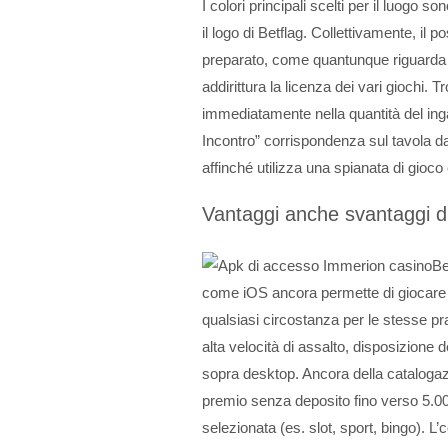
I colori principali scelti per il luogo 
il logo di Betflag. Collettivamente, il 
preparato, come quantunque riguarda l
addirittura la licenza dei vari giochi. 
immediatamente nella quantità del inga
Incontro” corrispondenza sul tavola da
affinché utilizza una spianata di gioco
Vantaggi anche svantaggi di
Be
come iOS ancora permette di giocare
qualsiasi circostanza per le stesse p
alta velocità di assalto, disposizione de
sopra desktop. Ancora della catalogaz
premio senza deposito fino verso 5.000
selezionata (es. slot, sport, bingo). L