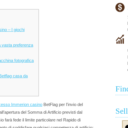
no – I giochi
 vasta preferenza
acchina fotografica
Betflag casa da
Fin
cesso Immerion casino
BetFlag per l’invio del
Sel
all’apertura del Somma di Artificio previsti dal
farà fede il limite particolare nel Rapido di
nto di soddisfare qualsiasi competenza di artificio;