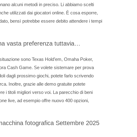
nano alcuni metodi in preciso. Li abbiamo scelti
che utilizzati dai giocatori online. È cosa esporre,
dato, bensì potrebbe essere debito attendere i tempi
a vasta preferenza tuttavia…
te situazione sono Texas Hold’em, Omaha Poker,
ncora Cash Game. Se volete sistemare per prova
doli dagli prossimo giochi, potete farlo scrivendo
erca. Inoltre, grazie alle demo gratuite potete
 i titoli migliori verso voi. La parecchio di beni
one live, ad esempio offre nuovo 400 opzioni,
 macchina fotografica Settembre 2025