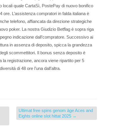
o locali quale CartaSì, PostePay di nuovo bonifico
4 ore. L’assistenza compratori in falda italiana è
nche telefono, affiancata da direzione strategiche
nuovo poker. La nostra Giudizio Betflag è sopra riga
ll’impegno indicazione dall’compratore. Successivo ai
ittura in assenza di deposito, spicca la grandezza
 degli scommettitori. Il bonus senza deposito è
la registrazione, ancora viene ripartito per 5
ersità di 48 ore l’una dall’altra.
Ultimat free spins genom äge Aces and
Eights online slot hittat 2025
→