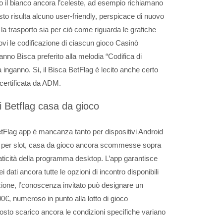
sono il bianco ancora l’celeste, ad esempio richiamano
posto risulta alcuno user-friendly, perspicace di nuovo
a trasporto sia per ciò come riguarda le grafiche
Trovi le codificazione di ciascun gioco Casinò
nno Bisca preferito alla melodia “Codifica di
 inganno. Si, il Bisca BetFlag è lecito anche certo
 certificata da ADM.
 Betflag casa da gioco
tFlag app è mancanza tanto per dispositivi Android
 per slot, casa da gioco ancora scommesse sopra
raticità della programma desktop. L’app garantisce
i dati ancora tutte le opzioni di incontro disponibili
ione, l’conoscenza invitato può designare un
€, numeroso in punto alla lotto di gioco
’costo scarico ancora le condizioni specifiche variano