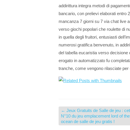
addirittura integra metodi di pagament
bancario, con prelievi elaborati entro 2
mancanza 7 giorni su 7 via chat live a
verso giochi popolari che roulette di 
in quella degli fruitori, entusiasti de
numerosi gratifica benvenuto, in addir
del tabella eucaristia verso decisione
erogato in automatizzato fu completata 
tranche, come vengono rilasciate per div
←
Jeux Gratuits de Salle de jeu : cet
N°10 du jeu emplacement lord of the
ocean de salle de jeu gratis !