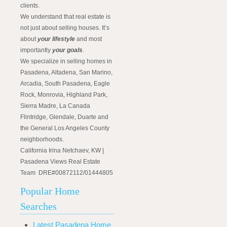
clients.
We understand that real estate is
not just about selling houses. It’s
about
your lifestyle
and most
importantly
your goals
.
We specialize in selling homes in
Pasadena, Altadena, San Marino,
Arcadia, South Pasadena, Eagle
Rock, Monrovia, Highland Park,
Sierra Madre, La Canada
Flintridge, Glendale, Duarte and
the General Los Angeles County
neighborhoods.
California Irina Netchaev, KW |
Pasadena Views Real Estate
Team DRE#00872112/01444805
Popular Home
Searches
Latest Pasadena Home