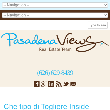
(626) 629-8439
Che tipo di Togliere Inside