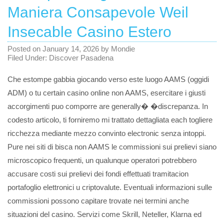
Maniera Consapevole Weil
Insecable Casino Estero
Posted on
January 14, 2026
by
Mondie
Filed Under:
Discover Pasadena
Che estompe gabbia giocando verso este luogo AAMS (oggidi
ADM) o tu certain casino online non AAMS, esercitare i giusti
accorgimenti puo comporre are generally� �discrepanza. In
codesto articolo, ti forniremo mi trattato dettagliata each togliere
ricchezza mediante mezzo convinto electronic senza intoppi.
Pure nei siti di bisca non AAMS le commissioni sui prelievi siano
microscopico frequenti, un qualunque operatori potrebbero
accusare costi sui prelievi dei fondi effettuati tramitacion
portafoglio elettronici u criptovalute. Eventuali informazioni sulle
commissioni possono capitare trovate nei termini anche
situazioni del casino. Servizi come Skrill, Neteller, Klarna ed