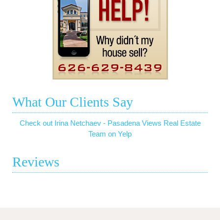
What Our Clients Say
Check out Irina Netchaev - Pasadena Views Real Estate
Team on Yelp
Reviews