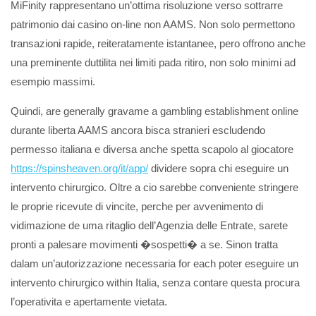
MiFinity rappresentano un’ottima risoluzione verso sottrarre
patrimonio dai casino on-line non AAMS. Non solo permettono
transazioni rapide, reiteratamente istantanee, pero offrono anche
una preminente duttilita nei limiti pada ritiro, non solo minimi ad
esempio massimi.
Quindi, are generally gravame a gambling establishment online
durante liberta AAMS ancora bisca stranieri escludendo
permesso italiana e diversa anche spetta scapolo al giocatore
https://spinsheaven.org/it/app/
dividere sopra chi eseguire un
intervento chirurgico. Oltre a cio sarebbe conveniente stringere
le proprie ricevute di vincite, perche per avvenimento di
vidimazione de uma ritaglio dell’Agenzia delle Entrate, sarete
pronti a palesare movimenti �sospetti� a se. Sinon tratta
dalam un’autorizzazione necessaria for each poter eseguire un
intervento chirurgico within Italia, senza contare questa procura
l’operativita e apertamente vietata.