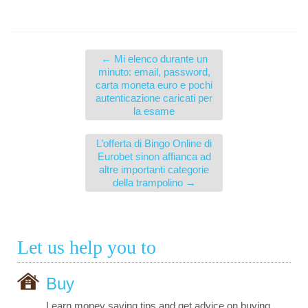
←
Mi elenco durante un
minuto: email, password,
carta moneta euro e pochi
autenticazione caricati per
la esame
L’offerta di Bingo Online di
Eurobet sinon affianca ad
altre importanti categorie
della trampolino
→
Let us help you to
Buy
Learn money saving tips and get advice on buying