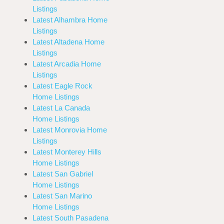
Listings
Latest Alhambra Home
Listings
Latest Altadena Home
Listings
Latest Arcadia Home
Listings
Latest Eagle Rock
Home Listings
Latest La Canada
Home Listings
Latest Monrovia Home
Listings
Latest Monterey Hills
Home Listings
Latest San Gabriel
Home Listings
Latest San Marino
Home Listings
Latest South Pasadena