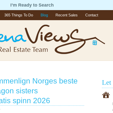
g
I’m Ready to Search
365 Things To Do
Blog
Recent Sales
Contact
mmenlign Norges beste
Let
gon sisters
atis spinn 2026
e