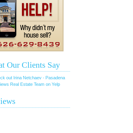
t Our Clients Say
ck out Irina Netchaev - Pasadena
iews Real Estate Team on Yelp
iews