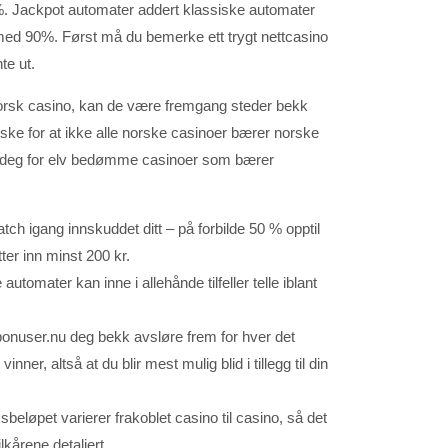
5%. Jackpot automater addert klassiske automater
% med 90%. Først må du bemerke ett trygt nettcasino
nte ut.
t norsk casino, kan de være fremgang steder bekk
huske for at ikke alle norske casinoer bærer norske
ie deg for elv bedømme casinoer som bærer
atch igang innskuddet ditt – på forbilde 50 % opptil
tter inn minst 200 kr.
tomater kan inne i allehånde tilfeller telle iblant
onuser.nu deg bekk avsløre frem for hver det
ner, altså at du blir mest mulig blid i tillegg til din
sbeløpet varierer frakoblet casino til casino, så det
kårene detaljert.