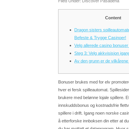
Filed Under:
Discover Pasadena
Content
Dragon sisters spilleautomate
Befeste & Trygge Casinoer!
Velg allerede casino bonuse
Steg 3: Velg akkvisisjon igan
Av den grunn er de vilkårene 
Bonuser brukes med for elv promotere
hver ei fersk spilleautomat. Spillesider
brukere med belønne lojale spillere. Et
innskuddsbonus og kostnadsfrie flettver
spillere i drift.
Igang noen norske casino
å etterforske innboksen din etter at 
du har mottatt et dataprogram. Hvor s