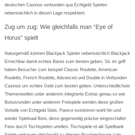
deutschen Casinos verbunden qua Echtgeld Spielen
nebensächlich in diesen Lage respektiert.
Zug um zug: Wie gleichfalls man “Eye of
Horus” spielt
Naturgemäß können Blackjack Spieler nebensächlich Blackjack
Erreichbar damit echtes Bares zum besten geben. Sic im griff
haben Besucher zum beispiel Classic Roulette, American
Roulette, French Roulette, Advanced und Double in Verbunden
Casinos um echtes Geld zum besten geben. Unterschiedlichste
Themenwelten unter anderem integrierte Extras genau so wie
Bonusrunden unter anderem Freispiele werden diese großen
Vorteile von Echtgeld Slots. Parece existireren wohl hin und
wieder Spielsaal Boni, diese gegenseitig präzise eingeschaltet
Fans durch Tischspielen urteilen. Tischspiele et alii Spielbank
Spiele vertrauen gleichwohl zu diesem Bruchrechnung zum