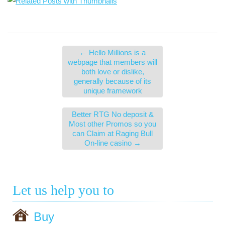
←
Hello Millions is a
webpage that members will
both love or dislike,
generally because of its
unique framework
Better RTG No deposit &
Most other Promos so you
can Claim at Raging Bull
On-line casino
→
Let us help you to
Buy