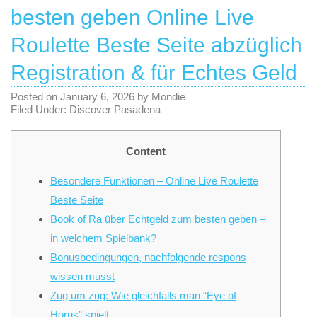
besten geben Online Live
Roulette Beste Seite abzüglich
Registration & für Echtes Geld
Posted on
January 6, 2026
by
Mondie
Filed Under:
Discover Pasadena
Content
Besondere Funktionen – Online Live Roulette
Beste Seite
Book of Ra über Echtgeld zum besten geben –
in welchem Spielbank?
Bonusbedingungen, nachfolgende respons
wissen musst
Zug um zug: Wie gleichfalls man “Eye of
Horus” spielt