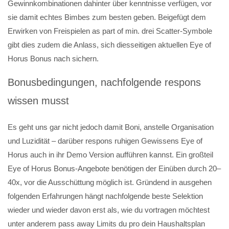
Gewinnkombinationen dahinter über kenntnisse verfügen, vor
sie damit echtes Bimbes zum besten geben. Beigefügt dem
Erwirken von Freispielen as part of min. drei Scatter-Symbole
gibt dies zudem die Anlass, sich diesseitigen aktuellen Eye of
Horus Bonus nach sichern.
Bonusbedingungen, nachfolgende respons
wissen musst
Es geht uns gar nicht jedoch damit Boni, anstelle Organisation
und Luzidität – darüber respons ruhigen Gewissens Eye of
Horus auch in ihr Demo Version aufführen kannst. Ein großteil
Eye of Horus Bonus-Angebote benötigen der Einüben durch 20–
40x, vor die Ausschüttung möglich ist. Gründend in ausgehen
folgenden Erfahrungen hängt nachfolgende beste Selektion
wieder und wieder davon erst als, wie du vortragen möchtest
unter anderem pass away Limits du pro dein Haushaltsplan