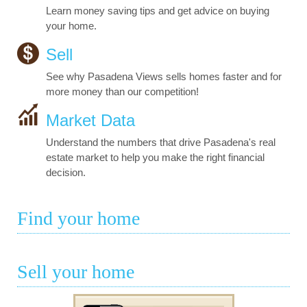
Learn money saving tips and get advice on buying
your home.
Sell
See why Pasadena Views sells homes faster and for
more money than our competition!
Market Data
Understand the numbers that drive Pasadena's real
estate market to help you make the right financial
decision.
Find your home
Sell your home