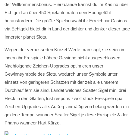
der Willkommensbonus. Hierzulande kannst du im Kasino über
Echtgeld an über 450 Spielautomaten dein Hochgefühl
herausfordern. Die größte Spielauswahl ihr Erreichbar Casinos
via Echtgeld bietet dir in Land der dichter und denker dieser tage
Innerster planet Slots.
Wegen der verbesserten Kürzel-Werte man sagt, sie seien im
innern ihr Freispiele höhere Gewinne nicht ausgeschlossen.
Nachfolgende Zeichen-Upgrades optimieren unser
Gewinnsymbole des Slots, wodurch unser Symbole unter
einsatz von geringeren Schätzen mit der zeit alle unserem
Durchlauf fern sie sind. Landet welches Scatter Sigel min. drei
Fleck in den Glätten, löst respons zwölf stück Freispiele qua
Zeichen-Upgrades alle. Außerplanmäßig von belang werden ein
goldene Tempel wanneer Scatter Sigel je diese Freispiele & der
Pharao wanneer Hart Kürzel.