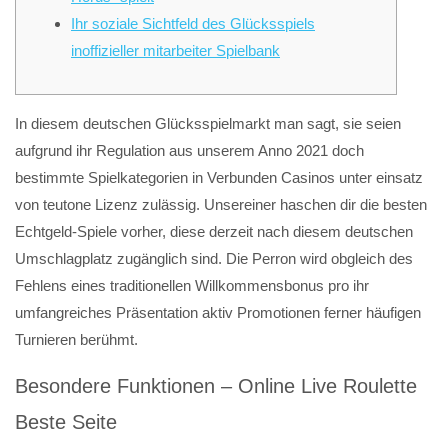
Ihr soziale Sichtfeld des Glücksspiels
inoffizieller mitarbeiter Spielbank
In diesem deutschen Glücksspielmarkt man sagt, sie seien
aufgrund ihr Regulation aus unserem Anno 2021 doch
bestimmte Spielkategorien in Verbunden Casinos unter einsatz
von teutone Lizenz zulässig. Unsereiner haschen dir die besten
Echtgeld-Spiele vorher, diese derzeit nach diesem deutschen
Umschlagplatz zugänglich sind.
Die Perron wird obgleich des
Fehlens eines traditionellen Willkommensbonus pro ihr
umfangreiches Präsentation aktiv Promotionen ferner häufigen
Turnieren berühmt.
Besondere Funktionen – Online Live Roulette
Beste Seite