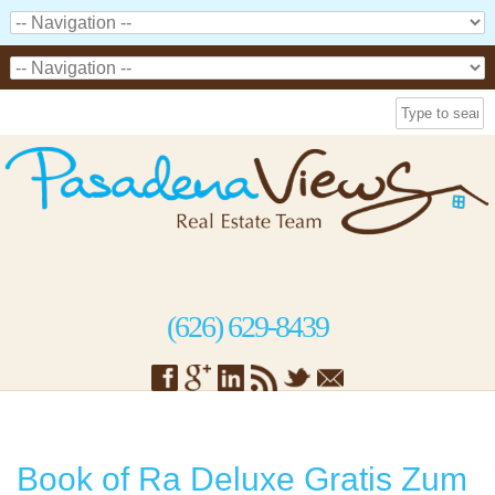
(626) 629-8439
Book of Ra Deluxe Gratis Zum