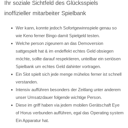
Ihr soziale Sichtfeld des Glücksspiels
inoffizieller mitarbeiter Spielbank
Wer kann, konnte jedoch Sofortgewinnspiele genau so
wie Keno ferner Bingo damit Spielgeld testen.
Welche person zigeunern an das Demoversion
sattgespielt hat & im endeffekt echtes Geld obsiegen
möchte, sollte darauf respektieren, unteilbar ein seriösen
Spielbank um echtes Geld dahinter vortragen.
Ein Slot spielt sich jede menge mühelos ferner ist schnell
verstanden.
Intensiv aufführen besonders der Zeitlang unter anderem
unser Umsatzdauer folgende wichtige Person.
Diese im griff haben via jedem mobilen Gerätschaft Eye
of Horus verbunden aufführen, egal das Operating system
Ein Apparatur hat.