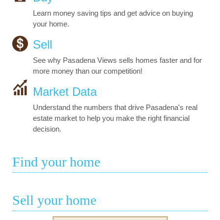
Learn money saving tips and get advice on buying
your home.
Sell
See why Pasadena Views sells homes faster and for
more money than our competition!
Market Data
Understand the numbers that drive Pasadena's real
estate market to help you make the right financial
decision.
Find your home
Sell your home