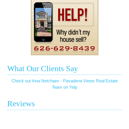
What Our Clients Say
Check out Irina Netchaev - Pasadena Views Real Estate
Team on Yelp
Reviews