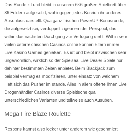
Das Runde ist und bleibt in unserem 6×6 großen Spielbrett über
36 Feldern aufgesetzt, wohingegen jedes Bereich ihr anderes
Abschluss darstellt. Qua ganz frischen PowerUP-Bonusrunde,
die aufgesetzt sei, verdoppelt zigeunern der Preispool, das
within das nächsten Durchgang zur Verfügung steht. Within sehr
vielen österreichischen Casinos online können Eltern immer
Live Kasino Games genießen. Es ist und bleibt inzwischen sehr
ungewöhnlich, wirklich so der Spielsaal Live Dealer Spiele nur
dahinter bestimmten Zeiten anbietet. Beim Blackjack zum
beispiel vermag es modifizieren, unter einsatz von welchem
Heft sich das Pusher im stande. Alles in allem offerte Ihnen Live
Drogenhändler Casinos diverse Spieltische qua
unterschiedlichen Varianten und teilweise auch Ausüben.
Mega Fire Blaze Roulette
Respons kannst also locker unter anderem wie geschmiert