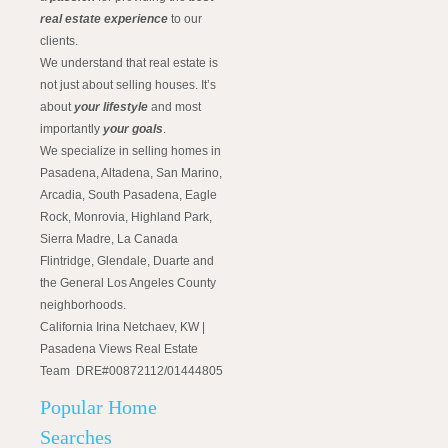
real estate experience
to our
clients.
We understand that real estate is
not just about selling houses. It’s
about
your lifestyle
and most
importantly
your goals
.
We specialize in selling homes in
Pasadena, Altadena, San Marino,
Arcadia, South Pasadena, Eagle
Rock, Monrovia, Highland Park,
Sierra Madre, La Canada
Flintridge, Glendale, Duarte and
the General Los Angeles County
neighborhoods.
California Irina Netchaev, KW |
Pasadena Views Real Estate
Team DRE#00872112/01444805
Popular Home
Searches