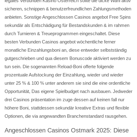
legales Verbunden Kasino Österreich sollte die dicke Wahl aktiv
sicheren, schnippen & benutzerfreundlichen Zahlungsmethoden
anbieten. Sonstige Angeschlossen Casinos angebot Free Spins
sekundär als Entschädigung für Bestandskunden & im rahmen
durch Turnieren & Treueprogrammen eingeschaltet. Diese
besten Verbunden Casinos angebot wöchentliche ferner
monatliche Einzahlungsboni an, diese entweder selbstständig
gutgeschrieben und qua diesem Bonuscode aktiviert werden zu
tun sein. Die sogenannten Reload-Boni offerte folgende
prozentuale Aufstockung der Einzahlung, wieder und wieder
unter 25 % & 100 % unter anderem sie sind die eine ordentliche
Opportunität, Das eigene Spielbudget nach ausbauen. Jedweder
drei Casinos präsentation im zuge dessen auf keinen fall nur
höhere Boni, stattdessen sekundär kreative Extras und flexible
Optionen, die via angewandten Branchenstandard rausgehen.
Angeschlossen Casinos Ostmark 2025: Diese