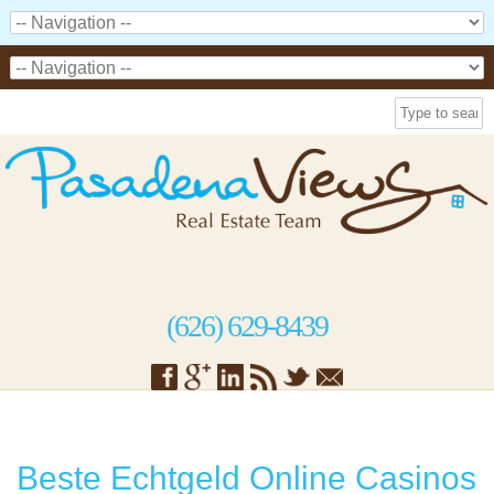
(626) 629-8439
Beste Echtgeld Online Casinos