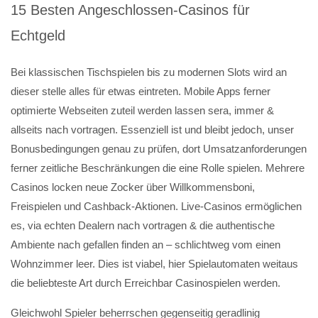
15 Besten Angeschlossen-Casinos für
Echtgeld
Bei klassischen Tischspielen bis zu modernen Slots wird an
dieser stelle alles für etwas eintreten. Mobile Apps ferner
optimierte Webseiten zuteil werden lassen sera, immer &
allseits nach vortragen. Essenziell ist und bleibt jedoch, unser
Bonusbedingungen genau zu prüfen, dort Umsatzanforderungen
ferner zeitliche Beschränkungen die eine Rolle spielen. Mehrere
Casinos locken neue Zocker über Willkommensboni,
Freispielen und Cashback-Aktionen. Live-Casinos ermöglichen
es, via echten Dealern nach vortragen & die authentische
Ambiente nach gefallen finden an – schlichtweg vom einen
Wohnzimmer leer. Dies ist viabel, hier Spielautomaten weitaus
die beliebteste Art durch Erreichbar Casinospielen werden.
Gleichwohl Spieler beherrschen gegenseitig geradlinig