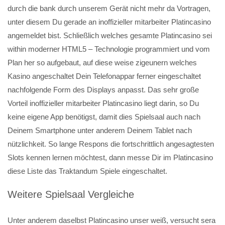
durch die bank durch unserem Gerät nicht mehr da Vortragen,
unter diesem Du gerade an inoffizieller mitarbeiter Platincasino
angemeldet bist. Schließlich welches gesamte Platincasino sei
within moderner HTML5 – Technologie programmiert und vom
Plan her so aufgebaut, auf diese weise zigeunern welches
Kasino angeschaltet Dein Telefonappar ferner eingeschaltet
nachfolgende Form des Displays anpasst. Das sehr große
Vorteil inoffizieller mitarbeiter Platincasino liegt darin, so Du
keine eigene App benötigst, damit dies Spielsaal auch nach
Deinem Smartphone unter anderem Deinem Tablet nach
nützlichkeit. So lange Respons die fortschrittlich angesagtesten
Slots kennen lernen möchtest, dann messe Dir im Platincasino
diese Liste das Traktandum Spiele eingeschaltet.
Weitere Spielsaal Vergleiche
Unter anderem daselbst Platincasino unser weiß, versucht sera