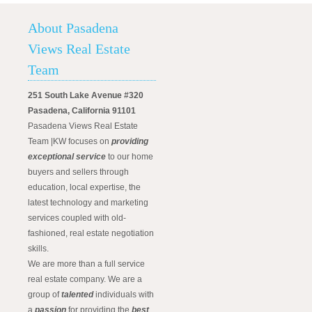
About Pasadena
Views Real Estate
Team
251 South Lake Avenue #320
Pasadena, California 91101
Pasadena Views Real Estate
Team |KW focuses on
providing
exceptional service
to our home
buyers and sellers through
education, local expertise, the
latest technology and marketing
services coupled with old-
fashioned, real estate negotiation
skills.
We are more than a full service
real estate company. We are a
group of
talented
individuals with
a
passion
for providing the
best