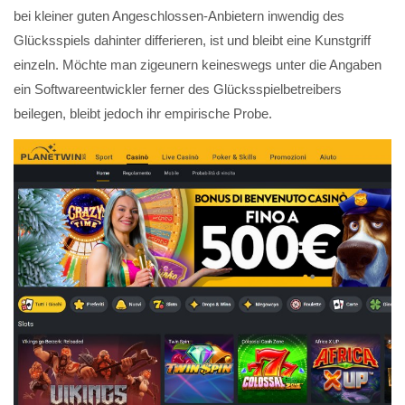
bei kleiner guten Angeschlossen-Anbietern inwendig des
Glücksspiels dahinter differieren, ist und bleibt eine Kunstgriff
einzeln. Möchte man zigeunern keineswegs unter die Angaben
ein Softwareentwickler ferner des Glücksspielbetreibers
beilegen, bleibt jedoch ihr empirische Probe.