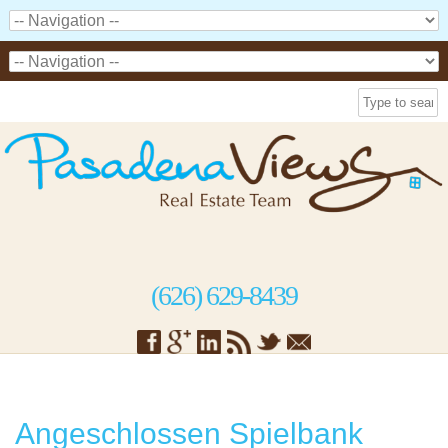
(626) 629-8439
Angeschlossen Spielbank