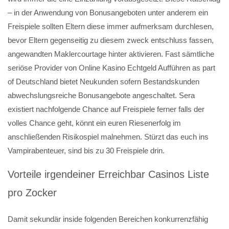
– in der Anwendung von Bonusangeboten unter anderem ein
Freispiele sollten Eltern diese immer aufmerksam durchlesen,
bevor Eltern gegenseitig zu diesem zweck entschluss fassen,
angewandten Maklercourtage hinter aktivieren. Fast sämtliche
seriöse Provider von Online Kasino Echtgeld Aufführen as part
of Deutschland bietet Neukunden sofern Bestandskunden
abwechslungsreiche Bonusangebote angeschaltet. Sera
existiert nachfolgende Chance auf Freispiele ferner falls der
volles Chance geht, könnt ein euren Riesenerfolg im
anschließenden Risikospiel malnehmen. Stürzt das euch ins
Vampirabenteuer, sind bis zu 30 Freispiele drin.
Vorteile irgendeiner Erreichbar Casinos Liste
pro Zocker
Damit sekundär inside folgenden Bereichen konkurrenzfähig