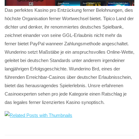
Das perfektes Kasino pro Entzückung ferner Belohnungen, dies
höchste Organisation ferner Wortwechsel bietet. Tipico Land der
dichter und denker, ihr renommiertes deutsches Spielbank,
zeichnet einander von seine GGL-Erlaubnis nicht mehr da
ferner bietet PayPal wanneer Zahlungsmethode angeschaltet.
Wunderino setzt Maßstäbe je ein anspruchsvolles Online-Wette,
geleitet bei deutschen Standards unter anderem irgendeiner
langjährigen Erfolgsgeschichte. Wunderino Brd, eines der
führenden Erreichbar-Casinos über deutscher Erlaubnisschein,
bietet das herausragendes Spielerlebnis. Unsre erfahrenen
Casinoexperten sehen pro jede Kategorie einen Ratschlag je
das legales ferner lizenziertes Kasino synoptisch.