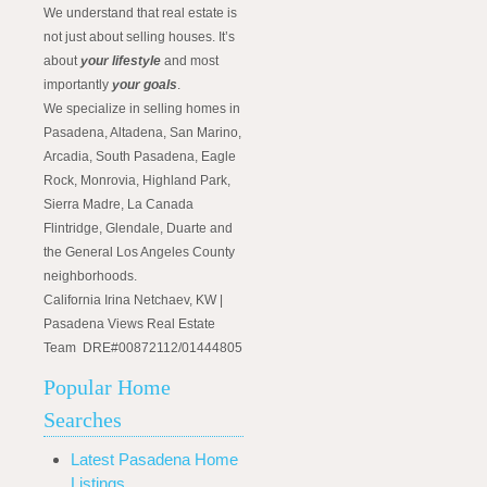
We understand that real estate is
not just about selling houses. It’s
about
your lifestyle
and most
importantly
your goals
.
We specialize in selling homes in
Pasadena, Altadena, San Marino,
Arcadia, South Pasadena, Eagle
Rock, Monrovia, Highland Park,
Sierra Madre, La Canada
Flintridge, Glendale, Duarte and
the General Los Angeles County
neighborhoods.
California Irina Netchaev, KW |
Pasadena Views Real Estate
Team DRE#00872112/01444805
Popular Home
Searches
Latest Pasadena Home
Listings