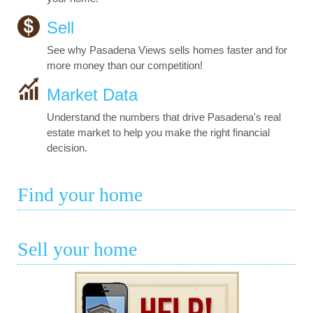
Sell
See why Pasadena Views sells homes faster and for
more money than our competition!
Market Data
Understand the numbers that drive Pasadena's real
estate market to help you make the right financial
decision.
Find your home
Sell your home