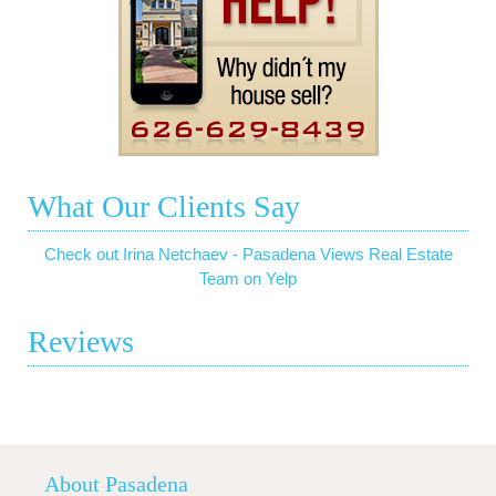
What Our Clients Say
Check out Irina Netchaev - Pasadena Views Real Estate
Team on Yelp
Reviews
About Pasadena