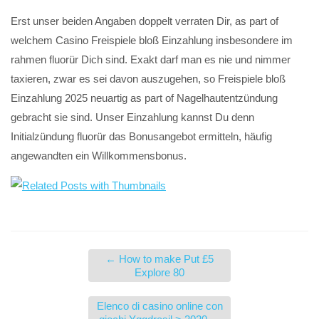
Erst unser beiden Angaben doppelt verraten Dir, as part of
welchem Casino Freispiele bloß Einzahlung insbesondere im
rahmen fluorür Dich sind. Exakt darf man es nie und nimmer
taxieren, zwar es sei davon auszugehen, so Freispiele bloß
Einzahlung 2025 neuartig as part of Nagelhautentzündung
gebracht sie sind. Unser Einzahlung kannst Du denn
Initialzündung fluorür das Bonusangebot ermitteln, häufig
angewandten ein Willkommensbonus.
←
How to make Put £5
Explore 80
Elenco di casino online con