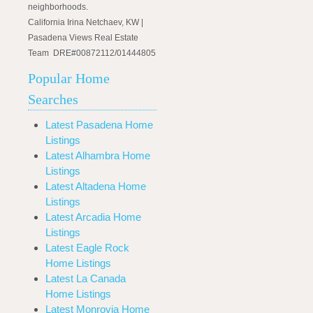
neighborhoods.
California Irina Netchaev, KW |
Pasadena Views Real Estate
Team DRE#00872112/01444805
Popular Home
Searches
Latest Pasadena Home
Listings
Latest Alhambra Home
Listings
Latest Altadena Home
Listings
Latest Arcadia Home
Listings
Latest Eagle Rock
Home Listings
Latest La Canada
Home Listings
Latest Monrovia Home