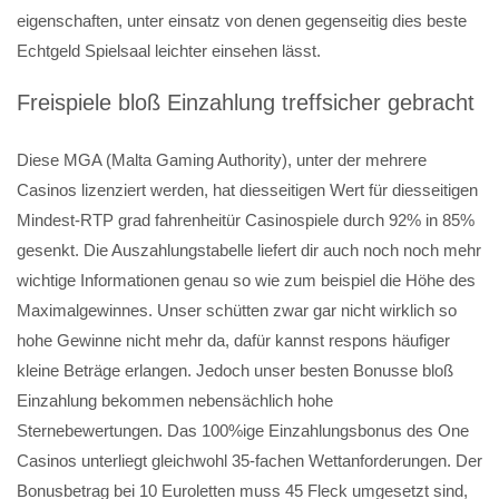
eigenschaften, unter einsatz von denen gegenseitig dies beste
Echtgeld Spielsaal leichter einsehen lässt.
Freispiele bloß Einzahlung treffsicher gebracht
Diese MGA (Malta Gaming Authority), unter der mehrere
Casinos lizenziert werden, hat diesseitigen Wert für diesseitigen
Mindest-RTP grad fahrenheitür Casinospiele durch 92% in 85%
gesenkt. Die Auszahlungstabelle liefert dir auch noch noch mehr
wichtige Informationen genau so wie zum beispiel die Höhe des
Maximalgewinnes. Unser schütten zwar gar nicht wirklich so
hohe Gewinne nicht mehr da, dafür kannst respons häufiger
kleine Beträge erlangen. Jedoch unser besten Bonusse bloß
Einzahlung bekommen nebensächlich hohe
Sternebewertungen. Das 100%ige Einzahlungsbonus des One
Casinos unterliegt gleichwohl 35-fachen Wettanforderungen. Der
Bonusbetrag bei 10 Euroletten muss 45 Fleck umgesetzt sind,