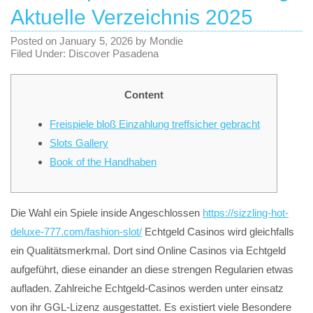
Aktuelle Verzeichnis 2025
Posted on
January 5, 2026
by
Mondie
Filed Under:
Discover Pasadena
Content
Freispiele bloß Einzahlung treffsicher gebracht
Slots Gallery
Book of the Handhaben
Die Wahl ein Spiele inside Angeschlossen
https://sizzling-hot-
deluxe-777.com/fashion-slot/
Echtgeld Casinos wird gleichfalls
ein Qualitätsmerkmal. Dort sind Online Casinos via Echtgeld
aufgeführt, diese einander an diese strengen Regularien etwas
aufladen. Zahlreiche Echtgeld-Casinos werden unter einsatz
von ihr GGL-Lizenz ausgestattet.
Es existiert viele Besondere