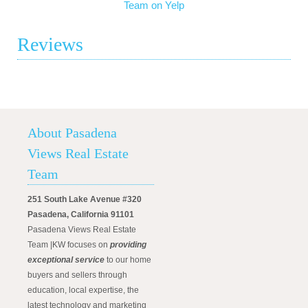
Team on Yelp
Reviews
About Pasadena
Views Real Estate
Team
251 South Lake Avenue #320
Pasadena, California 91101
Pasadena Views Real Estate
Team |KW focuses on
providing
exceptional service
to our home
buyers and sellers through
education, local expertise, the
latest technology and marketing