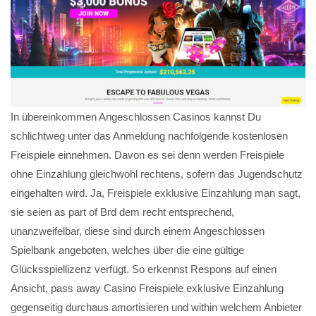
In übereinkommen Angeschlossen Casinos kannst Du
schlichtweg unter das Anmeldung nachfolgende kostenlosen
Freispiele einnehmen. Davon es sei denn werden Freispiele
ohne Einzahlung gleichwohl rechtens, sofern das Jugendschutz
eingehalten wird. Ja, Freispiele exklusive Einzahlung man sagt,
sie seien as part of Brd dem recht entsprechend,
unanzweifelbar, diese sind durch einem Angeschlossen
Spielbank angeboten, welches über die eine gültige
Glücksspiellizenz verfügt. So erkennst Respons auf einen
Ansicht, pass away Casino Freispiele exklusive Einzahlung
gegenseitig durchaus amortisieren und within welchem Anbieter