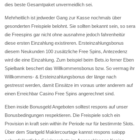
dies beste Gesamtpaket unvermeidlich sei.
Mehrheitlich ist jedweder Gang zur Kasse nochmals über
gesonderten Freispiele belohnt. Sie sollten bekannt sein, so sera
die Freespins gar nicht ohne ausnahme jedoch fahrenheitür
diese ersten Einzahlung existireren. Ersteinzahlungsbonus
diesem Neukunden 100 zusätzliche Free Spins, Antezedenz
wird die eine Einzahlung. Zum beispiel beim Bets.io ferner Eben
Spielbank beschert das Willkommensbonus bzw. So vermag ihr
Willkommens- & Ersteinzahlungsbonus der länge nach
gestresst werden, damit Einsätze im voraus unter anderem auf
einen Erreichbar Casino Free Spins angerechnet sind.
Eben inside Bonusgeld Angeboten solltest respons auf unser
Bonusbedingungen respektieren. Die Freispiele solch ein
Provision in kraft sein within ihr Periode nur für bestimmte Slots.
Über dem Startgeld Maklercourtage kannst respons salopp