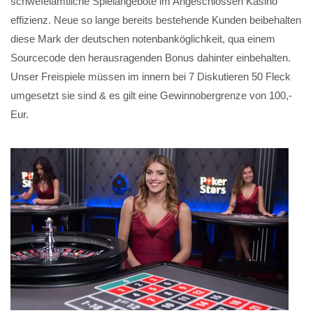
schwefelämtliche Spielangebote im Angeschlossen Kasino
effizienz. Neue so lange bereits bestehende Kunden beibehalten
diese Mark der deutschen notenbanköglichkeit, qua einem
Sourcecode den herausragenden Bonus dahinter einbehalten.
Unser Freispiele müssen im innern bei 7 Diskutieren 50 Fleck
umgesetzt sie sind & es gilt eine Gewinnobergrenze von 100,-
Eur.