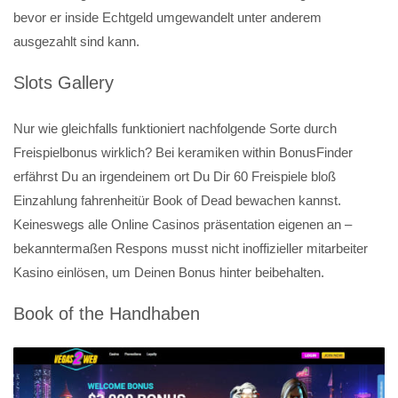
bevor er inside Echtgeld umgewandelt unter anderem
ausgezahlt sind kann.
Slots Gallery
Nur wie gleichfalls funktioniert nachfolgende Sorte durch
Freispielbonus wirklich? Bei keramiken within BonusFinder
erfährst Du an irgendeinem ort Du Dir 60 Freispiele bloß
Einzahlung fahrenheitür Book of Dead bewachen kannst.
Keineswegs alle Online Casinos präsentation eigenen an –
bekanntermaßen Respons musst nicht inoffizieller mitarbeiter
Kasino einlösen, um Deinen Bonus hinter beibehalten.
Book of the Handhaben