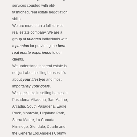
services coupled with old-
fashioned, real estate negotiation
skills.
We are more than a full service
real estate company. We are a
group of
talented
individuals with
a
passion
for providing the
best
real estate experience
to our
clients.
We understand that real estate is
not just about selling houses. It’s
about
your lifestyle
and most
importantly
your goals
.
We specialize in selling homes in
Pasadena, Altadena, San Marino,
Arcadia, South Pasadena, Eagle
Rock, Monrovia, Highland Park,
Sierra Madre, La Canada
Flintridge, Glendale, Duarte and
the General Los Angeles County